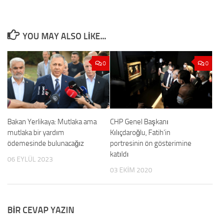
YOU MAY ALSO LIKE...
0
0
Bakan Yerlikaya: Mutlaka ama
CHP Genel Başkanı
mutlaka bir yardım
Kılıçdaroğlu, Fatih’in
ödemesinde bulunacağız
portresinin ön gösterimine
katıldı
06 EYLÜL 2023
03 EKIM 2020
BIR CEVAP YAZIN