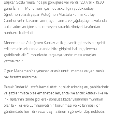
Başkan Sözlü mesajında şu görüşlere yer verdi: “23 Aralık 193O
günü İzmir’in Menemen ilçesinde askerliğini yedek subay
öğretmen olarak yapan Asteğmen Mustafa Fehmi Kubilay,
Cumhuriyetin kazanımlarını, aydınlanma ve çağdaşlaşma yolunda
atılan adımları içine sindiremeyen karanlık zihniyet tarafından
hunharca katledildi.
Menemen’de Asteğmen Kubilay ve iki güvenlik görevlisinin şehit
edilmesinin arkasında aslında irtica girişimi, halkın galeyena
getirilerek laik Cumhuriyete karşı ayaklandırılması amaçları
yatmaktadır.
O gün Menemen’de yaşananlar asla unutulmamalı ve yeni nesle
her fırsatta anlatılmalı.
Büyük Önder Mustafa Kemal Atatürk, silah arkadaşları, şehitlerimiz
ve gazilerimizce bize emanet edilen, ancak ve ancak Atatürk ilke ve
inkılaplarının izinde gidilerek sonsuza kadar yaşaması mümkün
olan laik Türkiye Cumhuriyeti’nin korunması ve kollanması için
günümüzde her Türk vatandaşına önemli görevler düşmektedir.