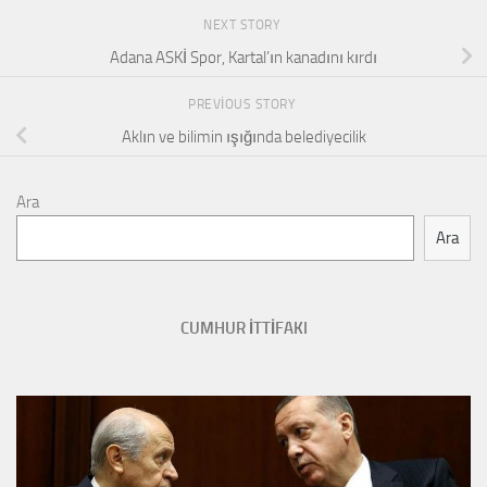
NEXT STORY
Adana ASKİ Spor, Kartal’ın kanadını kırdı
PREVIOUS STORY
Aklın ve bilimin ışığında belediyecilik
Ara
Ara
CUMHUR İTTİFAKI