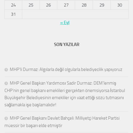
24
25
26
27
28
29
30
31
« Eyl
SON YAZILAR
MHP’li Durmaz: Algılarla değil olgularla belediyecilik yapıyoruz
MHP Genel Başkan Yardımcısı Sadir Durmaz: DEM’lenmiş
CHP’nin genel başkanı emeklileri gerçekten önemsiyorsa İstanbul
Büyükşehir Belediyesinin emekliler için vaat ettiği sözü tutmasını
sağlamakla işe başlamalıdır!
MHP Genel Başkanı Devlet Bahçeli: Milliyetçi Hareket Partisi
müessir bir başarı elde etmiştir