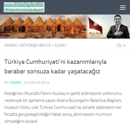
Skip to content
ADANA
/
BÜYÜKŞEHİRLER
/
GENEL
0
Türkiye Cumhuriyeti’ni kazanımlarıyla
beraber sonsuza kadar yaşatacağız
BY
ADMIN
·
22 ARALIK 2014
Asteğmen Mustafa Fehmi Kubilay’ın şehit edilmesinin yıldönümü
nedeniyle bir açıklama yapan Adana Büyükşehir Belediye Başkanı
Hüseyin Sözlü, Laik Türkiye Cumhuriyeti’ne yönelik saldırıların her
fırsatta gerçekleştirildiğini fakat sonuç alınmasının mümkün
olmadığını söyledi.