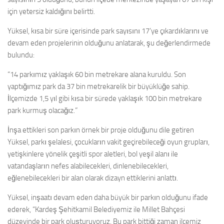
için yetersiz kaldığını belirtti.
Yüksel, kısa bir süre içerisinde park sayısını 17’ye çıkardıklarını ve
devam eden projelerinin olduğunu anlatarak, şu değerlendirmede
bulundu:
“14 parkımız yaklaşık 60 bin metrekare alana kuruldu. Son
yaptığımız park da 37 bin metrekarelik bir büyüklüğe sahip.
İlçemizde 1,5 yıl gibi kısa bir sürede yaklaşık 100 bin metrekare
park kurmuş olacağız.”
İnşa ettikleri son parkın örnek bir proje olduğunu dile getiren
Yüksel, parkı şelalesi, çocukların vakit geçirebileceği oyun grupları,
yetişkinlere yönelik çeşitli spor aletleri, bol yeşil alanı ile
vatandaşların nefes alabilecekleri, dinlenebilecekleri,
eğlenebilecekleri bir alan olarak dizayn ettiklerini anlattı.
Yüksel, inşaatı devam eden daha büyük bir parkın olduğunu ifade
ederek, “Kardeş Şehitkamil Belediyemiz ile Millet Bahçesi
düzeyinde bir park oluşturuyoruz. Bu park bittiği zaman ilçemiz