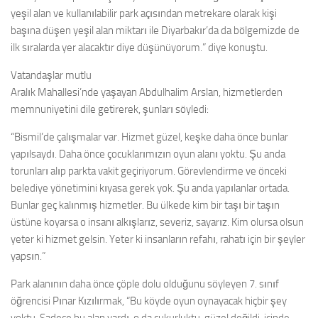
yeşil alan ve kullanılabilir park açısından metrekare olarak kişi
başına düşen yeşil alan miktarı ile Diyarbakır’da da bölgemizde de
ilk sıralarda yer alacaktır diye düşünüyorum.” diye konuştu.
Vatandaşlar mutlu
Aralık Mahallesi’nde yaşayan Abdulhalim Arslan, hizmetlerden
memnuniyetini dile getirerek, şunları söyledi:
“Bismil’de çalışmalar var. Hizmet güzel, keşke daha önce bunlar
yapılsaydı. Daha önce çocuklarımızın oyun alanı yoktu. Şu anda
torunları alıp parkta vakit geçiriyorum. Görevlendirme ve önceki
belediye yönetimini kıyasa gerek yok. Şu anda yapılanlar ortada.
Bunlar geç kalınmış hizmetler. Bu ülkede kim bir taşı bir taşın
üstüne koyarsa o insanı alkışlarız, severiz, sayarız. Kim olursa olsun
yeter ki hizmet gelsin. Yeter ki insanların refahı, rahatı için bir şeyler
yapsın.”
Park alanının daha önce çöple dolu olduğunu söyleyen 7. sınıf
öğrencisi Pınar Kızılırmak, “Bu köyde oyun oynayacak hiçbir şey