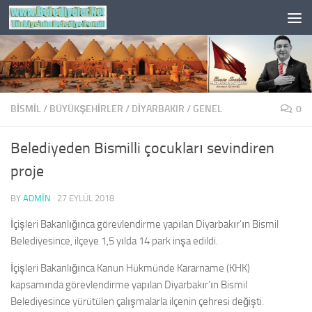
Skip to content
BISMIL
/
BÜYÜKŞEHİRLER
/
DIYARBAKIR
/
GENEL
0
Belediyeden Bismilli çocukları sevindiren
proje
BY
ADMIN
·
27 EYLÜL 2018
İçişleri Bakanlığınca görevlendirme yapılan Diyarbakır’ın Bismil
Belediyesince, ilçeye 1,5 yılda 14 park inşa edildi.
İçişleri Bakanlığınca Kanun Hükmünde Kararname (KHK)
kapsamında görevlendirme yapılan Diyarbakır’ın Bismil
Belediyesince yürütülen çalışmalarla ilçenin çehresi değişti.