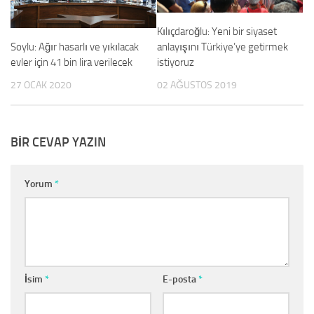
Kılıçdaroğlu: Yeni bir siyaset
Soylu: Ağır hasarlı ve yıkılacak
anlayışını Türkiye’ye getirmek
evler için 41 bin lira verilecek
istiyoruz
27 OCAK 2020
02 AĞUSTOS 2019
BIR CEVAP YAZIN
Yorum
*
İsim
*
E-posta
*