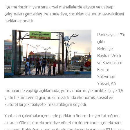
İlçe merkezinin yanı sıra kırsal mahallelerde altyapı ve üstyapı
çalışmaları gerçekleştiren belediye, çocukları da unutmayarak ilçeyi
parklarla donattı.
Park sayısı 17’e
çıktı
Belediye
Başkan Vekili
ve Kaymakam
Kerem
Süleyman
Yüksel, AA
muhabirine yaptığı açıklamada, görevlendirmeyle birlikte ilçeye 1,5
yıldır hizmet verildiğini, bu süre zarfında ekonomik, sosyal ve
kültürel birçok faaliyete imza atıldığını söyledi.
Yaptıkları çalışmalar içerisinde parkların önemli bir yer tuttuğunu
aktaran Yüksel, önceki belediye yönetimi döneminde ilçedeki park
sayısının 3 olduğunu, bunun ilçede merkezinde yaşayan 67 bin kişi