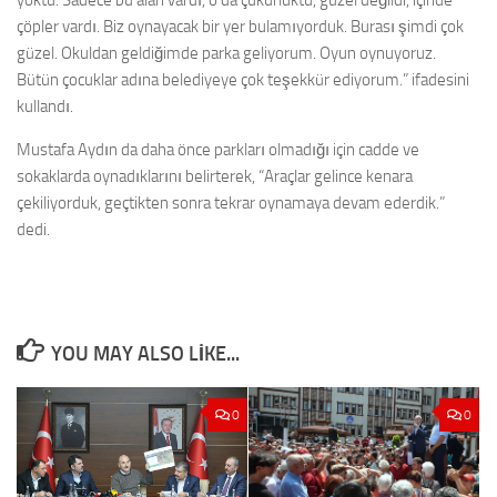
yoktu. Sadece bu alan vardı, o da çukurluktu, güzel değildi, içinde
çöpler vardı. Biz oynayacak bir yer bulamıyorduk. Burası şimdi çok
güzel. Okuldan geldiğimde parka geliyorum. Oyun oynuyoruz.
Bütün çocuklar adına belediyeye çok teşekkür ediyorum.” ifadesini
kullandı.
Mustafa Aydın da daha önce parkları olmadığı için cadde ve
sokaklarda oynadıklarını belirterek, “Araçlar gelince kenara
çekiliyorduk, geçtikten sonra tekrar oynamaya devam ederdik.”
dedi.
YOU MAY ALSO LIKE...
0
0