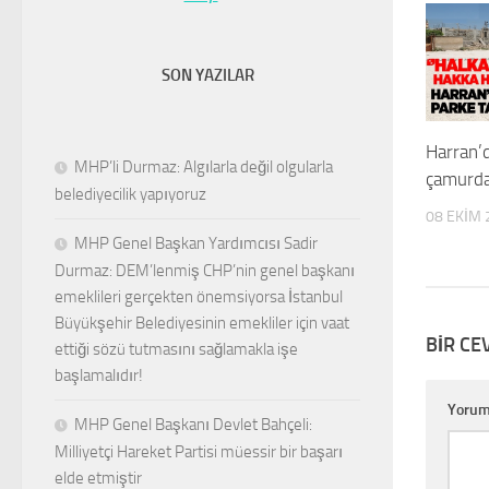
SON YAZILAR
Harran’
MHP’li Durmaz: Algılarla değil olgularla
çamurda
belediyecilik yapıyoruz
08 EKIM 
MHP Genel Başkan Yardımcısı Sadir
Durmaz: DEM’lenmiş CHP’nin genel başkanı
emeklileri gerçekten önemsiyorsa İstanbul
Büyükşehir Belediyesinin emekliler için vaat
BIR CE
ettiği sözü tutmasını sağlamakla işe
başlamalıdır!
Yoru
MHP Genel Başkanı Devlet Bahçeli:
Milliyetçi Hareket Partisi müessir bir başarı
elde etmiştir