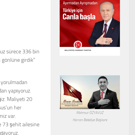
uz sürece 336 bin
 gönlüne girdik”
z yorulmadan
dan yapıyoruz.
z. Maliyeti 20
sus’un her
Mahmut ÖZYAVUZ
miz var.
Harran Belediye Başkanı
 73 şehit ailesine
aşıyoruz.