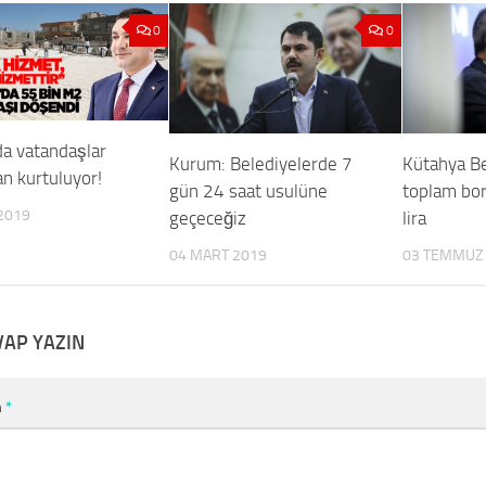
0
0
da vatandaşlar
Kurum: Belediyelerde 7
Kütahya Be
n kurtuluyor!
gün 24 saat usulüne
toplam bo
2019
geçeceğiz
lira
04 MART 2019
03 TEMMUZ
VAP YAZIN
m
*