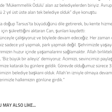
’de ‘Mükemmellik Ödülü’ alan az belediyelerden biriyiz. Avrup
 2 yıl üst üste alan tek belediye olduk” diye konuştu.
ta doğup Tarsus’ta büyüdüğünü dile getirerek, bu kente hizm
için şükrettiğini aktaran Can, şunları kaydetti:
ünceyle çalışıyoruz ve böylede devam edeceğiz. Her zaman d
iz sadece yol yapmak, park yapmak değil. Şehrimizde yaşa
ımızın huzur içinde yaşamalarını sağlamaktır. Allah birliktel
 ‘Biz büyük bir aileyiz’ demiyoruz. Acımızı, sevincimizi payla
rimize katarak bu günlere geldik. Görevde olduğumuz sürece 3
mizin belediye başkanı olduk. Allah’ın izniyle olmaya devam
erimizle halkımızın gönlüne girdik.”
 MAY ALSO LIKE...