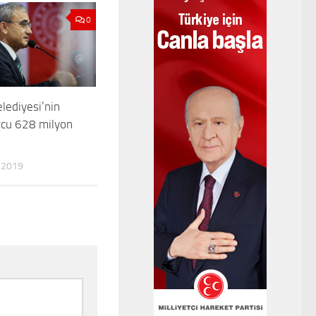
0
lediyesi’nin
rcu 628 milyon
 2019