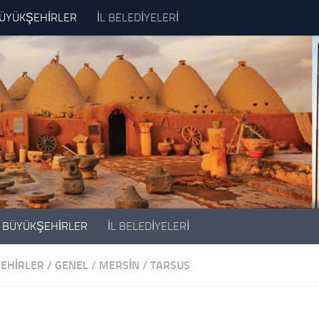
ÜYÜKŞEHİRLER
İL BELEDİYELERİ
BÜYÜKŞEHİRLER
İL BELEDİYELERİ
EHİRLER
/
GENEL
/
MERSIN
/
TARSUS