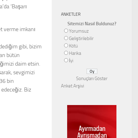
a’da ‘Başarı
ANKETLER
Sitemizi Nasıl Buldunuz?
et verme imkanı
Yorumsuz
Geliştirilebilir
ediğim gibi, bizim
Kötü
Harika
yan bütün
İyi
iğimizi daim etsin.
şarak, sevgimizi
Sonuçları Göster
36 bin
Anket Arşivi
 edeceğiz. Biz