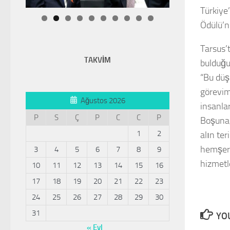
Türkiye
Ödülü’nü
Tarsus’
TAKVİM
bulduğu 
“Bu düş
görevim
Ağustos 2026
insanlar
P
S
Ç
P
C
C
P
Boşuna,
1
2
alın te
hemşeri
3
4
5
6
7
8
9
hizmetl
10
11
12
13
14
15
16
17
18
19
20
21
22
23
24
25
26
27
28
29
30
31
YOU
« Eyl