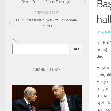
Baş
Benim Okulum Eğitim Fuarı açıldı
PREVIOUS STORY
hal
CHP-İP arasında büyük kriz: Görüşmeler
durdu
BY
ADMI
Ara
MERSİN’
hemşeri
Ara
dedi.
Başkan 
CUMHUR İTTİFAKI
çalıştı
Bölgeni
milyon 
mahalle
‘Şehitl
ücretsi