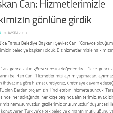
kan Can: Hizmetlerimizle
kımızın gönlüne girdik
N
·
30 KASIM 2018
de Tarsus Belediye Başkanı Şevket Can, “Görevde olduğum
mizin belediye başkanı olduk. Biz hizmetlerimizle halkımızın
Can, geride kalan görev süresini değerlendirdi. Gece-gündü
klarını belirten Can, “Hizmetlerimizi ayrım yapmadan, ayırma
n ihtiyacına göre hizmet üretiyoruz, üretmeye devam edeceği
TL olan Berdan projemizin 1’nci etabını hizmete sunduk. Tar
sinde, her sokağında, her köşe başında alın terimiz, ayak izi
erimiz namusumuzdur, gazilerimiz onurumuzdur’ düşüncesi ile
z konut veren Türkiye’de tek belediye olmanın mutluluğunu y