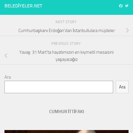
BELEDIYELER.NET
NEXT STORY
Cumhurbaşkanı Erdoğan’dan İstanbullulara müjdeler
PREVIOUS STORY
Yavaş: 31 Mart’ta hayatımızın en kıymetli mesaisini
yaşayacağız
Ara
Ara
CUMHUR İTTİFAKI