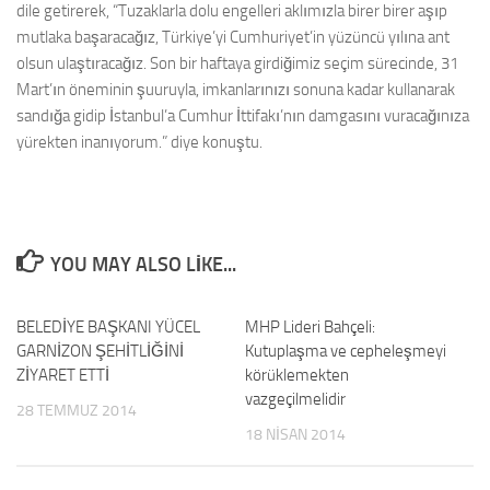
dile getirerek, “Tuzaklarla dolu engelleri aklımızla birer birer aşıp
mutlaka başaracağız, Türkiye’yi Cumhuriyet’in yüzüncü yılına ant
olsun ulaştıracağız. Son bir haftaya girdiğimiz seçim sürecinde, 31
Mart’ın öneminin şuuruyla, imkanlarınızı sonuna kadar kullanarak
sandığa gidip İstanbul’a Cumhur İttifakı’nın damgasını vuracağınıza
yürekten inanıyorum.” diye konuştu.
YOU MAY ALSO LIKE...
BELEDİYE BAŞKANI YÜCEL
0
MHP Lideri Bahçeli:
0
GARNİZON ŞEHİTLİĞİNİ
Kutuplaşma ve cepheleşmeyi
ZİYARET ETTİ
körüklemekten
vazgeçilmelidir
28 TEMMUZ 2014
18 NISAN 2014