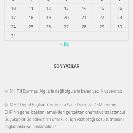
10
11
12
13
14
15
16
17
18
19
20
21
22
23
24
25
26
27
28
29
30
31
« Eyl
SON YAZILAR
MHP’li Durmaz: Algılarla değil olgularla belediyecilik yapıyoruz
MHP Genel Başkan Yardımcısı Sadir Durmaz: DEM’lenmiş
CHP’nin genel başkanı emeklileri gerçekten önemsiyorsa İstanbul
Büyükşehir Belediyesinin emekliler için vaat ettiği sözü tutmasını
sağlamakla işe başlamalıdır!