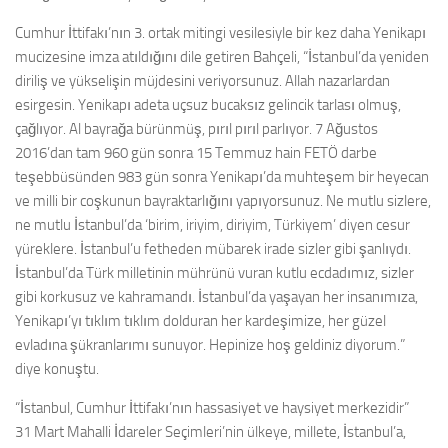
Cumhur İttifakı’nın 3. ortak mitingi vesilesiyle bir kez daha Yenikapı
mucizesine imza atıldığını dile getiren Bahçeli, “İstanbul’da yeniden
diriliş ve yükselişin müjdesini veriyorsunuz. Allah nazarlardan
esirgesin. Yenikapı adeta uçsuz bucaksız gelincik tarlası olmuş,
çağlıyor. Al bayrağa bürünmüş, pırıl pırıl parlıyor. 7 Ağustos
2016’dan tam 960 gün sonra 15 Temmuz hain FETÖ darbe
teşebbüsünden 983 gün sonra Yenikapı’da muhteşem bir heyecan
ve milli bir coşkunun bayraktarlığını yapıyorsunuz. Ne mutlu sizlere,
ne mutlu İstanbul’da ‘birim, iriyim, diriyim, Türkiyem’ diyen cesur
yüreklere. İstanbul’u fetheden mübarek irade sizler gibi şanlıydı.
İstanbul’da Türk milletinin mührünü vuran kutlu ecdadımız, sizler
gibi korkusuz ve kahramandı. İstanbul’da yaşayan her insanımıza,
Yenikapı’yı tıklım tıklım dolduran her kardeşimize, her güzel
evladına şükranlarımı sunuyor. Hepinize hoş geldiniz diyorum.”
diye konuştu.
“İstanbul, Cumhur İttifakı’nın hassasiyet ve haysiyet merkezidir”
31 Mart Mahalli İdareler Seçimleri’nin ülkeye, millete, İstanbul’a,