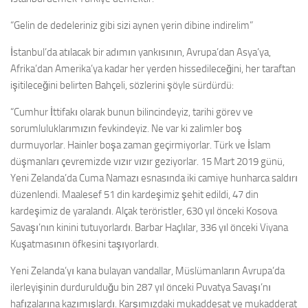
“Gelin de dedeleriniz gibi sizi aynen yerin dibine indirelim”
İstanbul’da atılacak bir adımın yankısının, Avrupa’dan Asya’ya,
Afrika’dan Amerika’ya kadar her yerden hissedileceğini, her taraftan
işitileceğini belirten Bahçeli, sözlerini şöyle sürdürdü:
“Cumhur İttifakı olarak bunun bilincindeyiz, tarihi görev ve
sorumluluklarımızın fevkindeyiz. Ne var ki zalimler boş
durmuyorlar. Hainler boşa zaman geçirmiyorlar. Türk ve İslam
düşmanları çevremizde vızır vızır geziyorlar. 15 Mart 2019 günü,
Yeni Zelanda’da Cuma Namazı esnasında iki camiye hunharca saldırı
düzenlendi. Maalesef 51 din kardeşimiz şehit edildi, 47 din
kardeşimiz de yaralandı. Alçak teröristler, 630 yıl önceki Kosova
Savaşı’nın kinini tutuyorlardı. Barbar Haçlılar, 336 yıl önceki Viyana
Kuşatmasının öfkesini taşıyorlardı.
Yeni Zelanda’yı kana bulayan vandallar, Müslümanların Avrupa’da
ilerleyişinin durdurulduğu bin 287 yıl önceki Puvatya Savaşı’nı
hafızalarına kazımışlardı. Karşımızdaki mukaddesat ve mukadderat