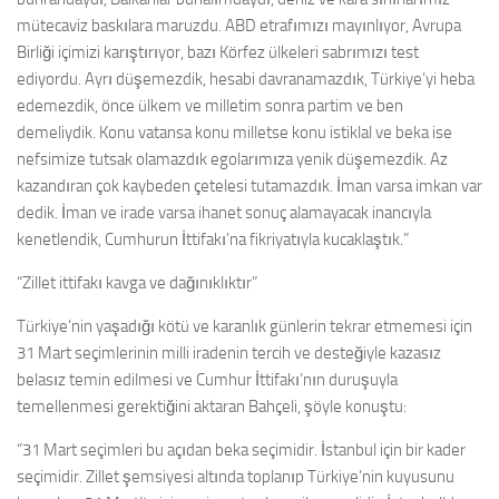
mütecaviz baskılara maruzdu. ABD etrafımızı mayınlıyor, Avrupa
Birliği içimizi karıştırıyor, bazı Körfez ülkeleri sabrımızı test
ediyordu. Ayrı düşemezdik, hesabi davranamazdık, Türkiye’yi heba
edemezdik, önce ülkem ve milletim sonra partim ve ben
demeliydik. Konu vatansa konu milletse konu istiklal ve beka ise
nefsimize tutsak olamazdık egolarımıza yenik düşemezdik. Az
kazandıran çok kaybeden çetelesi tutamazdık. İman varsa imkan var
dedik. İman ve irade varsa ihanet sonuç alamayacak inancıyla
kenetlendik, Cumhurun İttifakı’na fikriyatıyla kucaklaştık.”
“Zillet ittifakı kavga ve dağınıklıktır”
Türkiye’nin yaşadığı kötü ve karanlık günlerin tekrar etmemesi için
31 Mart seçimlerinin milli iradenin tercih ve desteğiyle kazasız
belasız temin edilmesi ve Cumhur İttifakı’nın duruşuyla
temellenmesi gerektiğini aktaran Bahçeli, şöyle konuştu:
“31 Mart seçimleri bu açıdan beka seçimidir. İstanbul için bir kader
seçimidir. Zillet şemsiyesi altında toplanıp Türkiye’nin kuyusunu