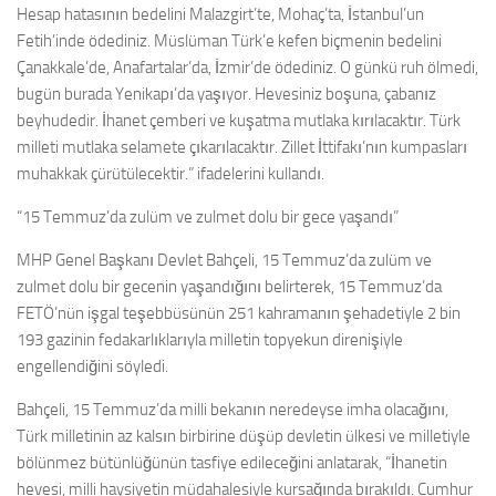
Hesap hatasının bedelini Malazgirt’te, Mohaç’ta, İstanbul’un
Fetih’inde ödediniz. Müslüman Türk’e kefen biçmenin bedelini
Çanakkale’de, Anafartalar’da, İzmir’de ödediniz. O günkü ruh ölmedi,
bugün burada Yenikapı’da yaşıyor. Hevesiniz boşuna, çabanız
beyhudedir. İhanet çemberi ve kuşatma mutlaka kırılacaktır. Türk
milleti mutlaka selamete çıkarılacaktır. Zillet İttifakı’nın kumpasları
muhakkak çürütülecektir.” ifadelerini kullandı.
“15 Temmuz’da zulüm ve zulmet dolu bir gece yaşandı”
MHP Genel Başkanı Devlet Bahçeli, 15 Temmuz’da zulüm ve
zulmet dolu bir gecenin yaşandığını belirterek, 15 Temmuz’da
FETÖ’nün işgal teşebbüsünün 251 kahramanın şehadetiyle 2 bin
193 gazinin fedakarlıklarıyla milletin topyekun direnişiyle
engellendiğini söyledi.
Bahçeli, 15 Temmuz’da milli bekanın neredeyse imha olacağını,
Türk milletinin az kalsın birbirine düşüp devletin ülkesi ve milletiyle
bölünmez bütünlüğünün tasfiye edileceğini anlatarak, “İhanetin
hevesi, milli haysiyetin müdahalesiyle kursağında bırakıldı. Cumhur