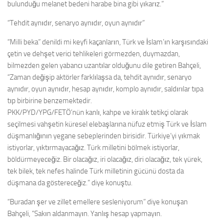
bulunduğu melanet bedeni harabe bina gibi yıkarız.”
“Tehdit aynıdır, senaryo aynıdır, oyun aynıdır”
“Milli beka” denildi mi keyfi kaçanların, Türk ve İslam’ın karşısındaki
çetin ve dehşet verici tehlikeleri görmezden, duymazdan,
bilmezden gelen yabancı uzantılar olduğunu dile getiren Bahçeli,
“Zaman değişip aktörler farklılaşsa da, tehdit aynıdır, senaryo
aynıdır, oyun aynıdır, hesap aynıdır, komplo aynıdır, saldırılar tıpa
tıp birbirine benzemektedir.
PKK/PYD/YPG/FETÖ’nün kanlı, kahpe ve kiralık tetikçi olarak
seçilmesi vahşetin küresel elebaşlarına nüfuz etmiş Türk ve İslam
düşmanlığının yegane sebeplerinden birisidir. Türkiye’yi yıkmak
istiyorlar, yıktırmayacağız. Türk milletini bölmek istiyorlar,
böldürmeyeceğiz. Bir olacağız, iri olacağız, diri olacağız, tek yürek,
tek bilek, tek nefes halinde Türk milletinin gücünü dosta da
düşmana da göstereceğiz.” diye konuştu.
“Buradan şer ve zillet emellere sesleniyorum” diye konuşan
Bahçeli, “Sakın aldanmayın. Yanlış hesap yapmayın.