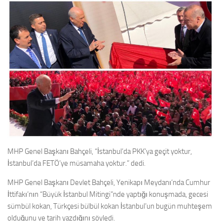
MHP Genel Başkanı Bahçeli, “İstanbul’da PKK’ya geçit yoktur,
İstanbul’da FETÖ’ye müsamaha yoktur.” dedi.
MHP Genel Başkanı Devlet Bahçeli, Yenikapı Meydanı’nda Cumhur
İttifakı’nın “Büyük İstanbul Mitingi”nde yaptığı konuşmada, gecesi
sümbül kokan, Türkçesi bülbül kokan İstanbul’un bugün muhteşem
olduğunu ve tarih yazdığını söyledi.