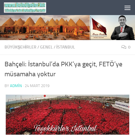
Skip to content
BÜYÜKŞEHİRLER
/
GENEL
/
İSTANBUL
0
Bahçeli: İstanbul’da PKK’ya geçit, FETÖ’ye
müsamaha yoktur
BY
ADMIN
·
24 MART 2019