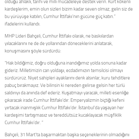
olduğu ahlaklı, tarihi ve milli mücadeleye destek verin. Kürt kökenli
kardeşlerim, emin olun sizleri bizim kadar seven olmaz, gelin siz de
bu yürüyüşe katılın, Cumhur İttifakı’nın gücüne güç katın.”
ifadelerini kullandı.
MHP Lideri Bahçeli, Cumhur İttifakı olarak, ne baskılardan
yılacaklarını ne de de yollarından döneceklerini anlatarak,
konuşmasını şöyle sürdürdü:
“Hak bildiğimiz, doğru olduğuna inandığımız yolda sonuna kadar
gideriz. Milletimizin can yoldaşı, ecdadımızın temsilcisi olmayı
sürdürürüz. Niyet sahipleri ayaklarını denk alsınlar, kuru tehditlere
pabuç bırakmayız. Ve bilinsin ki nereden gelirse gelsin her türlü
saldırıyı da anında def ederiz. Kuşatmayı yaracak, milleti esenliğe
çıkaracak irade Cumhur İttifakı’dır. Emperyalizmin biçtiği kefeni
yırtacak inanmışlık Cumhur İttifakı’dır. İstanbul’da yaşayan her
kardeşimi tartışmasız ve tereddütsüz kucaklayacak müşfiklik
Cumhur İttifakı’dır. ”
Bahçeli, 31 Mart’ta başarmaktan başka seçeneklerinin olmadığını