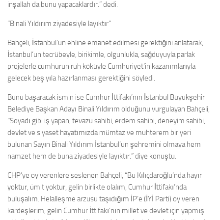
inşallah da bunu yapacaklardır.” dedi.
“Binali Yıldırım ziyadesiyle layıktır”
Bahçeli, İstanbul’un ehline emanet edilmesi gerektiğini anlatarak,
İstanbul’un tecrübeyle, birikimle, olgunlukla, sağduyuyla parlak
projelerle cumhurun ruh köküyle Cumhuriyet’in kazanımlarıyla
gelecek beş yıla hazırlanması gerektiğini söyledi.
Bunu başaracak ismin ise Cumhur İttifakı’nın İstanbul Büyükşehir
Belediye Başkan Adayı Binali Yıldırım olduğunu vurgulayan Bahçeli,
“Soyadı gibi iş yapan, tevazu sahibi, erdem sahibi, deneyim sahibi,
devlet ve siyaset hayatımızda mümtaz ve muhterem bir yeri
bulunan Sayın Binali Yıldırım İstanbul’un şehremini olmaya hem
namzet hem de buna ziyadesiyle layıktır.” diye konuştu.
CHP’ye oy verenlere seslenen Bahçeli, “Bu Kılıçdaroğlu’nda hayır
yoktur, ümit yoktur, gelin birlikte olalım, Cumhur İttifakı’nda
buluşalım. Helalleşme arzusu taşıdığım İP’e (İYİ Parti) oy veren
kardeşlerim, gelin Cumhur İttifakı’nın millet ve devlet için yapmış