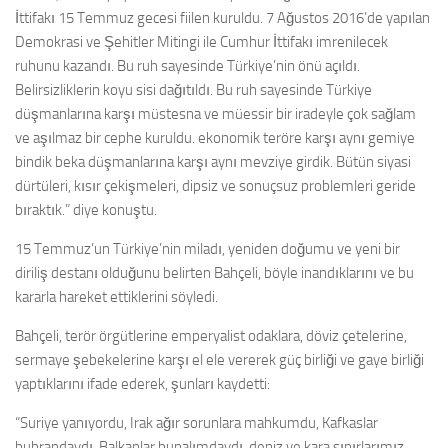
İttifakı 15 Temmuz gecesi fiilen kuruldu. 7 Ağustos 2016’de yapılan
Demokrasi ve Şehitler Mitingi ile Cumhur İttifakı imrenilecek
ruhunu kazandı. Bu ruh sayesinde Türkiye’nin önü açıldı.
Belirsizliklerin koyu sisi dağıtıldı. Bu ruh sayesinde Türkiye
düşmanlarına karşı müstesna ve müessir bir iradeyle çok sağlam
ve aşılmaz bir cephe kuruldu. ekonomik teröre karşı aynı gemiye
bindik beka düşmanlarına karşı aynı mevziye girdik. Bütün siyasi
dürtüleri, kısır çekişmeleri, dipsiz ve sonuçsuz problemleri geride
bıraktık.” diye konuştu.
15 Temmuz’un Türkiye’nin miladı, yeniden doğumu ve yeni bir
diriliş destanı olduğunu belirten Bahçeli, böyle inandıklarını ve bu
kararla hareket ettiklerini söyledi.
Bahçeli, terör örgütlerine emperyalist odaklara, döviz çetelerine,
sermaye şebekelerine karşı el ele vererek güç birliği ve gaye birliği
yaptıklarını ifade ederek, şunları kaydetti:
“Suriye yanıyordu, Irak ağır sorunlara mahkumdu, Kafkaslar
buhrandaydı, Balkanlar bunalımdaydı, deniz ve kara sınırlarımız