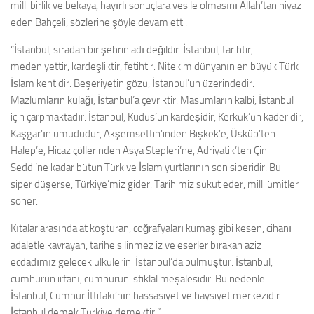
milli birlik ve bekaya, hayırlı sonuçlara vesile olmasını Allah’tan niyaz
eden Bahçeli, sözlerine şöyle devam etti:
“İstanbul, sıradan bir şehrin adı değildir. İstanbul, tarihtir,
medeniyettir, kardeşliktir, fetihtir. Nitekim dünyanın en büyük Türk-
İslam kentidir. Beşeriyetin gözü, İstanbul’un üzerindedir.
Mazlumların kulağı, İstanbul’a çevriktir. Masumların kalbi, İstanbul
için çarpmaktadır. İstanbul, Kudüs’ün kardeşidir, Kerkük’ün kaderidir,
Kaşgar’ın umududur, Akşemsettin’inden Bişkek’e, Üsküp’ten
Halep’e, Hicaz çöllerinden Asya Stepleri’ne, Adriyatik’ten Çin
Seddi’ne kadar bütün Türk ve İslam yurtlarının son siperidir. Bu
siper düşerse, Türkiye’miz gider. Tarihimiz sükut eder, milli ümitler
söner.
Kıtalar arasında at koşturan, coğrafyaları kumaş gibi kesen, cihanı
adaletle kavrayan, tarihe silinmez iz ve eserler bırakan aziz
ecdadımız gelecek ülkülerini İstanbul’da bulmuştur. İstanbul,
cumhurun irfanı, cumhurun istiklal meşalesidir. Bu nedenle
İstanbul, Cumhur İttifakı’nın hassasiyet ve haysiyet merkezidir.
İstanbul demek Türkiye demektir.”