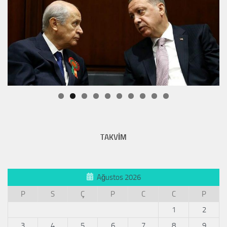
TAKVİM
Ağustos 2026
P
S
Ç
P
C
C
P
1
2
3
4
5
6
7
8
9