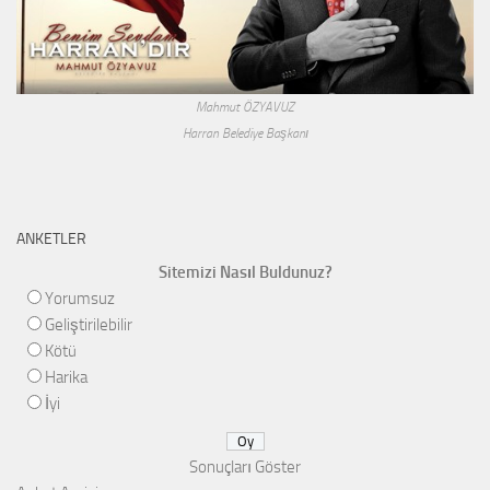
Mahmut ÖZYAVUZ
Harran Belediye Başkanı
ANKETLER
Sitemizi Nasıl Buldunuz?
Yorumsuz
Geliştirilebilir
Kötü
Harika
İyi
Sonuçları Göster