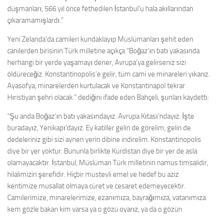
düşmanları, 566 yıl önce fethedilen İstanbul’u hala akıllarından
çıkaramamışlardı.”
Yeni Zelanda’da camileri kundaklayıp Müslümanları şehit eden
canilerden birisinin Türk milletine açıkça “Boğaz’ın batı yakasında
herhangi bir yerde yaşamayı dener, Avrupa’ya gelirseniz sizi
öldüreceğiz. Konstantinopolis’e gelir, tüm cami ve minareleri yıkarız.
Ayasofya, minarelerden kurtulacak ve Konstantinapol tekrar
Hıristiyan şehri olacak.” dediğini ifade eden Bahçeli, şunları kaydetti:
“Şu anda Boğaz’ın batı yakasındayız. Avrupa Kıtası’ndayız. İşte
buradayız, Yenikapı’dayız. Ey katiller gelin de görelim, gelin de
dedeleriniz gibi sizi aynen yerin dibine indirelim. Konstantinopolis
diye bir yer yoktur. Bununla birlikte Kürdistan diye bir yer de asla
olamayacaktır. İstanbul, Müslüman Türk milletinin namus timsalidir,
hilalimizin şerefidir. Hiçbir müstevli emel ve hedef bu aziz
kentimize musallat olmaya cüret ve cesaret edemeyecektir.
Camilerimize, minarelerimize, ezanımıza, bayrağımıza, vatanımıza
kem gözle bakan kim varsa ya o gözü oyarız, ya da o gözün