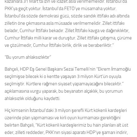
kazanlara 31 Mart’ta izin ve icazet asla verilmemelidir. İstanbul’da
PKK’ya geçit yoktur. İstanbul’da FETÖ’ye müsamaha yoktur.
İstanbul’da sözde demokrasi gücü, sözde sandık ittifakı adı altında
zilletin öne çıkmasına asla müsaade verilmemelidir. Zillet ittifakı
beladır, Cumhur İttifakı bekadır. Zillet İttifakı kavga ve dağınıklıktır,
Cumhur İttifakı milli karar ve duruştur. Zillet ittifakı çatışma, çürüme
ve çözülmedir, Cumhur İttifakı birlik, dirlik ve beraberliktir.”
“Bu yorum ahlaksızlıktır”
Bahçeli, HDP Eş Genel Başkanı Sezai Temelli’nin “Ekrem İmamoğlu
seçilmişse bilecek ki o kentte yaşayan 3 milyon Kürt’ün oyuyla
seçilmiştir. Kürtlere rağmen siyaset yapamayacağını bilecektir.”
açıklamasına vurgu yaparak, bu beyanatın alçaklık, bu yorumun
ahlaksızlık olduğunu kaydetti.
Hiç kimsenin İstanbul’daki 3 milyon şerefli Kürt kökenli kardeşleri
üzerinde plan yapmaması ve kirli oyun kurmaması gerektiğini
belirten Bahçeli, “Kürt kökenli kardeşlerimiz bu hain planları alt üst
eder, zilleti reddeder, PKK’nın siyasi aparatı HDP’ye şamarı indirir,