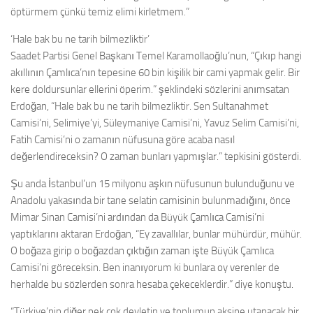
öptürmem çünkü temiz elimi kirletmem.”
‘Hale bak bu ne tarih bilmezliktir’
Saadet Partisi Genel Başkanı Temel Karamollaoğlu’nun, “Çıkıp hangi
akıllının Çamlıca’nın tepesine 60 bin kişilik bir cami yapmak gelir. Bir
kere doldursunlar ellerini öperim.” şeklindeki sözlerini anımsatan
Erdoğan, “Hale bak bu ne tarih bilmezliktir. Sen Sultanahmet
Camisi’ni, Selimiye’yi, Süleymaniye Camisi’ni, Yavuz Selim Camisi’ni,
Fatih Camisi’ni o zamanın nüfusuna göre acaba nasıl
değerlendireceksin? O zaman bunları yapmışlar.” tepkisini gösterdi.
Şu anda İstanbul’un 15 milyonu aşkın nüfusunun bulunduğunu ve
Anadolu yakasında bir tane selatin camisinin bulunmadığını, önce
Mimar Sinan Camisi’ni ardından da Büyük Çamlıca Camisi’ni
yaptıklarını aktaran Erdoğan, “Ey zavallılar, bunlar mühürdür, mühür.
O boğaza girip o boğazdan çıktığın zaman işte Büyük Çamlıca
Camisi’ni göreceksin. Ben inanıyorum ki bunlara oy verenler de
herhalde bu sözlerden sonra hesaba çekeceklerdir.” diye konuştu.
“Türkiye’nin diğer pek çok devletin ve toplumun aksine utanacak bir