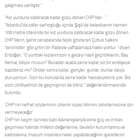
çalışması yanlıştır.”
“Kız yurduna saldıracak kadar gözü dönen CHP’liler…”
“İstanbul’da zafer sarhoşluğu içinde Şişli’de belediyenin hemen
100 metre ötesinde bir kız yurduna saldıracak kadar gözü dönen
CHP’lilerin, şehit cenazesinde tepki gösteren Çubuk halkını
‘teröristler’ gibi çirkin bir ifadeyle yaftalamaya hakkı yoktur.” diyen
Erdoğan, “O yurttaki kızlarımızın o geceyi nasıl geçirdiklerini, Bay
Kemal, biliyor musun? Buradan acaba zerre kadar siz bir endişeye
kapıldınız mı? Ondan sonra kızlar, gençler, şunlar, bunlar deyip
duruyorsun. Sizin bu konularda zerre kadar hassasiyetiniz yok. Biz
sizin cibilliyetinizi de geçmişinizi de biliriz.” değerlendirmesinde
bulundu.
‘CHP’nin nefret söyleminin ülkenin siyasi iklimini zehirlemesine izin
vermeyeceğiz’
CHP’nin seçim sonrası bazı davranışlarıyla eline güç ve imkan
geçirmesi halinde milletin değerlerine, devletin kurumlarına ve
kadrolarına, masum insanlara neler yapabileceğinin işaretlerini