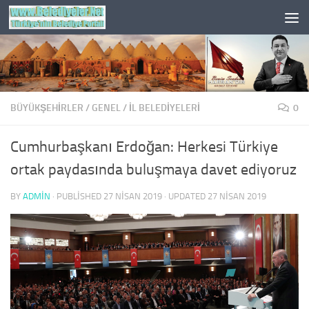
Skip to content
BÜYÜKŞEHİRLER
/
GENEL
/
İL BELEDİYELERİ
0
Cumhurbaşkanı Erdoğan: Herkesi Türkiye
ortak paydasında buluşmaya davet ediyoruz
BY
ADMIN
· PUBLISHED
27 NISAN 2019
· UPDATED
27 NISAN 2019