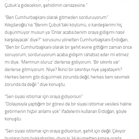
Çubuk’a gideceksin, şehidimin cenazesine.”
“Ben Cumhurbaşkanı olarak gitmeden sorduruyorum”
Kılıçdaroğlu’na “Benim Çubuk’taki köylümü, o kardeşlerimi hiç
düşünmüyor musun ya ‘Onlar acaba benim oraya gidişimi nasıl
karşılayacak’ diye?” sorusunu yönelten Cumhurbaşkanı Erdoğan,
“Ben bir Cumhurbaşkanı olarak bir şehit evine gittiğim zaman önce
soruyorum, sorduruyorum acaba gidişim rahatsız eder mi etmez
mi diye. ‘Memnun oluruz’ derlerse gidiyorum. ‘Bir sıkıntı var’
derlerse gitmiyorum. Niye? İkinci bir sıkıntıyı niye yaşatayım?
Herkes benim gibi düşünmek zorunda değil, herkes beni sevmek
zorunda da değil.” diye konuştu.
“Sen siyasi istismar için oraya gidiyorsun”
“Dolayısıyla yaptığım bir görevi de bir siyasi istismar vesilesi haline
getirmenin hiçbir anlamı yok” ifadelerini kullanan Erdoğan, şöyle
konuştu:
“Sen siyasi istismar için oraya gidiyorsun, şehit için değil. Çıkıyor
bunların bazı hokkabazları, diyor ki ‘Hükümetten kimse orada