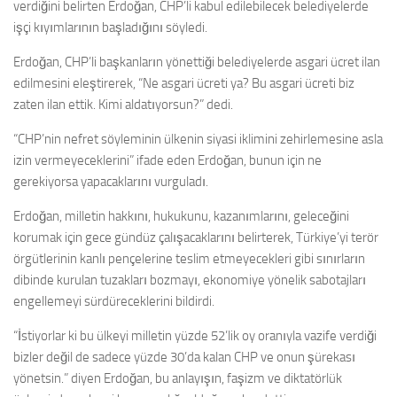
verdiğini belirten Erdoğan, CHP’li kabul edilebilecek belediyelerde
işçi kıyımlarının başladığını söyledi.
Erdoğan, CHP’li başkanların yönettiği belediyelerde asgari ücret ilan
edilmesini eleştirerek, “Ne asgari ücreti ya? Bu asgari ücreti biz
zaten ilan ettik. Kimi aldatıyorsun?” dedi.
“CHP’nin nefret söyleminin ülkenin siyasi iklimini zehirlemesine asla
izin vermeyeceklerini” ifade eden Erdoğan, bunun için ne
gerekiyorsa yapacaklarını vurguladı.
Erdoğan, milletin hakkını, hukukunu, kazanımlarını, geleceğini
korumak için gece gündüz çalışacaklarını belirterek, Türkiye’yi terör
örgütlerinin kanlı pençelerine teslim etmeyecekleri gibi sınırların
dibinde kurulan tuzakları bozmayı, ekonomiye yönelik sabotajları
engellemeyi sürdüreceklerini bildirdi.
“İstiyorlar ki bu ülkeyi milletin yüzde 52’lik oy oranıyla vazife verdiği
bizler değil de sadece yüzde 30’da kalan CHP ve onun şürekası
yönetsin.” diyen Erdoğan, bu anlayışın, faşizm ve diktatörlük