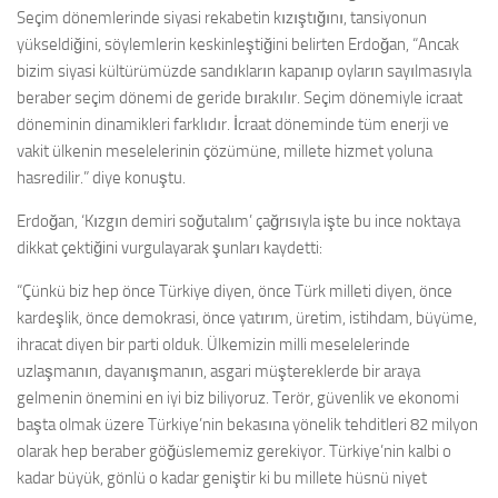
Seçim dönemlerinde siyasi rekabetin kızıştığını, tansiyonun
yükseldiğini, söylemlerin keskinleştiğini belirten Erdoğan, “Ancak
bizim siyasi kültürümüzde sandıkların kapanıp oyların sayılmasıyla
beraber seçim dönemi de geride bırakılır. Seçim dönemiyle icraat
döneminin dinamikleri farklıdır. İcraat döneminde tüm enerji ve
vakit ülkenin meselelerinin çözümüne, millete hizmet yoluna
hasredilir.” diye konuştu.
Erdoğan, ‘Kızgın demiri soğutalım’ çağrısıyla işte bu ince noktaya
dikkat çektiğini vurgulayarak şunları kaydetti:
“Çünkü biz hep önce Türkiye diyen, önce Türk milleti diyen, önce
kardeşlik, önce demokrasi, önce yatırım, üretim, istihdam, büyüme,
ihracat diyen bir parti olduk. Ülkemizin milli meselelerinde
uzlaşmanın, dayanışmanın, asgari müştereklerde bir araya
gelmenin önemini en iyi biz biliyoruz. Terör, güvenlik ve ekonomi
başta olmak üzere Türkiye’nin bekasına yönelik tehditleri 82 milyon
olarak hep beraber göğüslememiz gerekiyor. Türkiye’nin kalbi o
kadar büyük, gönlü o kadar geniştir ki bu millete hüsnü niyet