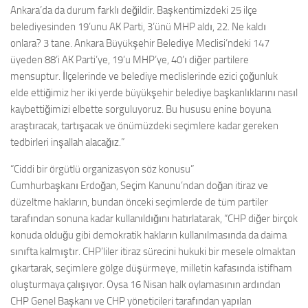
Ankara’da da durum farklı değildir. Başkentimizdeki 25 ilçe
belediyesinden 19’unu AK Parti, 3’ünü MHP aldı, 22. Ne kaldı
onlara? 3 tane. Ankara Büyükşehir Belediye Meclisi’ndeki 147
üyeden 88’i AK Parti’ye, 19’u MHP’ye, 40’ı diğer partilere
mensuptur. İlçelerinde ve belediye meclislerinde ezici çoğunluk
elde ettiğimiz her iki yerde büyükşehir belediye başkanlıklarını nasıl
kaybettiğimizi elbette sorguluyoruz. Bu hususu enine boyuna
araştıracak, tartışacak ve önümüzdeki seçimlere kadar gereken
tedbirleri inşallah alacağız.”
“Ciddi bir örgütlü organizasyon söz konusu”
Cumhurbaşkanı Erdoğan, Seçim Kanunu’ndan doğan itiraz ve
düzeltme hakların, bundan önceki seçimlerde de tüm partiler
tarafından sonuna kadar kullanıldığını hatırlatarak, “CHP diğer birçok
konuda olduğu gibi demokratik hakların kullanılmasında da daima
sınıfta kalmıştır. CHP’liler itiraz sürecini hukuki bir mesele olmaktan
çıkartarak, seçimlere gölge düşürmeye, milletin kafasında istifham
oluşturmaya çalışıyor. Oysa 16 Nisan halk oylamasının ardından
CHP Genel Başkanı ve CHP yöneticileri tarafından yapılan