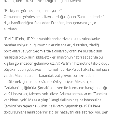
özlemi, demokrasi hazımsızlığı olduğunu kaydetti.
“Bu kişileri görmezden gelemiyoruz”
Ormancının gövdesine baltayı vurduğu ağacın “Sapı bendendir.”
diye hayıflandığını ifade eden Erdoğan, konuşmasını şöyle
sürdürdü:
“Bizi CHP’nin, HDP’nin yaptıklarından ziyade 2002 yılına kadar
beraber yol yürüdüğümüz birilerinin sözleri, duruşları, izlediği
politikaları üzüyor. Seçimlerde aldıkları oy oranı ne olursa olsun
mirasçısı olduklarını iddia ettikleri misyonun hatırı sebebiyle bu
kişileri görmezden gelemiyoruz. AK Parti’nin hizmetine talip olduğu
büyük medeniyet davasının temelinde Hakk’a ve halka hizmet şiarı
vardır. Malum partinin başındaki zat çıkıyor, bu hizmetleri
kötülemek için olmadık sözler söyleyebiliyor. Mesela çıkıp
‘Ardahan’da, Iğdır’da, Şırnak’ta üniversite kurmanın hangi mantığı
var? Hocası var, talebesi yok.’ diyor. Adama sormazlar mı ‘Tabelası
var, binası yok’. Mesela çıkıp ‘Hangi akıllının başına İstanbul’da
Çamlıca’nın tepesine 60 bin kişilik cami yapmak gelir? Bir kere
doldursunlar ellerini öperim’ gibi bir hezeyanı dile getirebiliyor. Ben