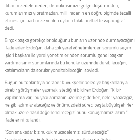
itibarını zedelemeden, demokrasimize gölge düşürmeden,
kurumlarımızı yıpratmadan, milli iradenin en doğru biçimde tecelli
etmesi için partimize verilen oyların takibini elbette yapacağız.”
dedi.
Birçok başka gerekçeler olduğunu bunların üzerinde durmayacağını
ifade eden Erdoğan, daha çok yerel yönetimlerden sorumlu seçim
işleri başkanı ile yerel yönetimlerinden sorumlu genel başkan
yardımcısının sunumlarında bu konular üzerinde durabileceğini,
katılımcıların da sorular yöneltebileceğini söyledi.
Bugün bu toplantıyla beraber büyükşehir belediye başkanlarıyla
birebir görüşmeler yapmak istediğini bildiren Erdoğan, “Ki bir
yapılanma var, ‘bu yapılanmanın üzerine giderken, neler yapacağız,
ne gibi adımlar atacağız ve önümüzdeki süreci başta büyükşehirler
olmak üzere nasıl değerlendireceğiz’ bunu konuşmamız lazım.”
ifadelerini kullandı.
“Son ana kadar biz hukuk mücadelemizi sürdüreceğiz”
Cumhurbaşkanı Erdoğan konuşmasını şöyle sürdürdü: