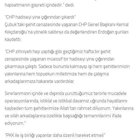
hapsetmenin gayreti içindedir.” dedi.
“CHP hadiseyi yine çığırından çıkardı”
Çubuk’taki şehit cenazesinde yaşanan CHP Genel Başkanı Kemal
Kılıçdaroğlu’na yönelik saldırıyı da değerlendiren Erdoğan şunları
kaydetti:
“CHP zihniyeti hep yaptığı gibi geçtiğimiz hafta bir şehit
cenazesinde yaşanan müessif bir hadiseyi yine çığırından
çıkarmaya çalıştı. Sadece bununla kalmayıp işi hem şehitlerimizin
yakınlarına hem topyekun milletimize hem de çalışma
arkadaşlarımıza hakarete vardırdılar.
Sınırlarımızın içinde ve dışında yürüttüğümüz terörle mücadele
operasyonlarında, istiklal ve istikbal davamız uğrunda hayatlarını
kaybeden tüm şehitlerimize Allah’tan rahmet diliyorum. Yakınlarına
ve silah arkadaşlarına özellikle başsağlığı temennilerimi ifade
ediyorum.”
“PKK ile iş birliği yapanlar daha özenli hareket etmeli”