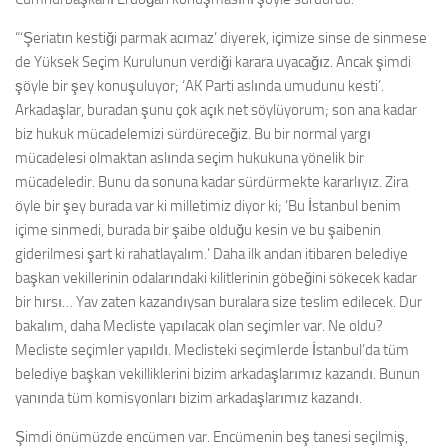
“‘Şeriatın kestiği parmak acımaz’ diyerek, içimize sinse de sinmese
de Yüksek Seçim Kurulunun verdiği karara uyacağız. Ancak şimdi
şöyle bir şey konuşuluyor; ‘AK Parti aslında umudunu kesti’.
Arkadaşlar, buradan şunu çok açık net söylüyorum; son ana kadar
biz hukuk mücadelemizi sürdüreceğiz. Bu bir normal yargı
mücadelesi olmaktan aslında seçim hukukuna yönelik bir
mücadeledir. Bunu da sonuna kadar sürdürmekte kararlıyız. Zira
öyle bir şey burada var ki milletimiz diyor ki; ‘Bu İstanbul benim
içime sinmedi, burada bir şaibe olduğu kesin ve bu şaibenin
giderilmesi şart ki rahatlayalım.’ Daha ilk andan itibaren belediye
başkan vekillerinin odalarındaki kilitlerinin göbeğini sökecek kadar
bir hırsı… Yav zaten kazandıysan buralara size teslim edilecek. Dur
bakalım, daha Mecliste yapılacak olan seçimler var. Ne oldu?
Mecliste seçimler yapıldı. Meclisteki seçimlerde İstanbul’da tüm
belediye başkan vekilliklerini bizim arkadaşlarımız kazandı. Bunun
yanında tüm komisyonları bizim arkadaşlarımız kazandı.
Şimdi önümüzde encümen var. Encümenin beş tanesi seçilmiş,