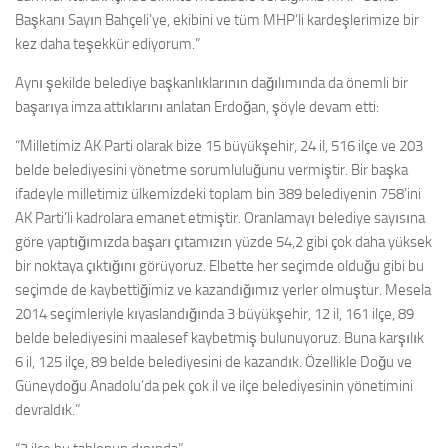
Başkanı Sayın Bahçeli’ye, ekibini ve tüm MHP’li kardeşlerimize bir
kez daha teşekkür ediyorum.”
Aynı şekilde belediye başkanlıklarının dağılımında da önemli bir
başarıya imza attıklarını anlatan Erdoğan, şöyle devam etti:
“Milletimiz AK Parti olarak bize 15 büyükşehir, 24 il, 516 ilçe ve 203
belde belediyesini yönetme sorumluluğunu vermiştir. Bir başka
ifadeyle milletimiz ülkemizdeki toplam bin 389 belediyenin 758’ini
AK Parti’li kadrolara emanet etmiştir. Oranlamayı belediye sayısına
göre yaptığımızda başarı çıtamızın yüzde 54,2 gibi çok daha yüksek
bir noktaya çıktığını görüyoruz. Elbette her seçimde olduğu gibi bu
seçimde de kaybettiğimiz ve kazandığımız yerler olmuştur. Mesela
2014 seçimleriyle kıyaslandığında 3 büyükşehir, 12 il, 161 ilçe, 89
belde belediyesini maalesef kaybetmiş bulunuyoruz. Buna karşılık
6 il, 125 ilçe, 89 belde belediyesini de kazandık. Özellikle Doğu ve
Güneydoğu Anadolu’da pek çok il ve ilçe belediyesinin yönetimini
devraldık.”