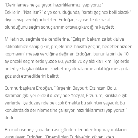
“Derinlemesine çalışıyor, hazırlıklarımızı yapıyoruz”
Eskilerin, “Nasılsın?” diye sorulduğunda, “sıratı geçince belli olacak”
diye cevap verdiğini belirten Erdoğan, siyasette de nasıl
olunduğunu seçim sonuçlarının ortaya çıkardığını kaydetti.
Milletin bu seçimlerde kendilerine, “Çalışın, bekamıza istiklal ve
istikbalimize sahip çıkın, projelerinizi hayata geçirin, hedeflerinizden
kopmayın” mesajı verdiğine değinen Erdoğan, bununla birlikte 10
ay önceki seçimlerde yüzde 60, yüzde 70 oy aldıkları kimi ilçelerde
belediye başkanlıklarını kaybetmiş olmalarının anlattığı mesajı da
göz ardı etmediklerini belirtti.
Cumhurbaşkanı Erdoğan, “Kırşehir, Bayburt, Erzincan, Bolu,
Karaman gibi yerlerde il düzeyinde Yozgat, Erzurum, Kırıkkale gibi
yerlerde ilçe düzeyinde pek çok örnekte bu sıkıntıyı yaşadık. Bu
konularda da derinlemesine çalışıyor, hazırlıklarımızı yapıyoruz.”
dedi.
Bu muhasebeyi yaparken asıl gündemlerinden kopmayacaklarını
vurgulayan Erdoğan, “Önemli olan Türkiye’nin güvenlikten