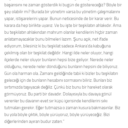
başarısını ne zaman gösterdik ki bugün de göstereceğiz? Böyle bir
şey olabilir mi? Burada bir yönetim varsa bu yönetim çalışmalarını
yapar, istişarelerini yapar. Bunun neticesinde de bir karar verir. Bu
karara da hep birlikte uyarız. Ve bu işte bir teşkilatın ahlakıdır. Ama
bu teşkilatın ahlakından mahrum olanlar kendilerini hiçbir zaman
anlatamayacaklar bunu bilmeleri lazım. Şunu açık, net ifade
ediyorum, bilesiniz ki bu teşkilat sadece Ankara’da kabuğuna
çekilmiş olan bir teşkilat değildir. Hangi ilde neler oluyor, hangi
ilçelerde neler oluyor bunların hepsi bize geliyor. Nerede neler
olduğunu, nerede neler döndüğünü bunların hepsini de biliyoruz.
Gün ola harman ola. Zamanı geldiğinde tabii ki bizler bu teşkilatın
geleceği için de bunların hesabını sormasını biliriz. Bunları biz
sırtımızda taşıyacak değiliz. Çünkü biz bunu bir hareket olarak
görmüyoruz. Bu parti bir davadır. Dolayısıyla bu davaya gönül
verenler bu davanın evet sır küpü içerisinde kendilerini sıkı
tutmaları gerekir. Eğer tutmazsa o zaman kusura bakmasınlar. Biz
bu yola böyle çıktık, böyle yürüyoruz, böyle yürüyeceğiz. Bizi
diğerlerinden ayıran budur zaten.”