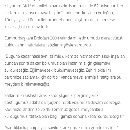
istiyorum AK Parti milletin partisidir. Bunun için de 82 milyonun her
bir ferdinin çatısı olmaya taliptir.” ifadelerini kullanan Erdoğan,
Türkiye’yi ve Türk milletini hedeflerine ulaştırmak için herkese
kucak açtıklarını kaydetti.
Cumhurbaşkanı Erdoğan 2001 yılında milletin umudu olarak vücut
bulduklarını hatırlatarak sözlerini şöyle sürdürdü:
“Bugüne kadar nasıl aynı azimle ülkemize hizmet etmişsek inşallah
bundan sonra da can borumuz olan insanımız için çalışmayı
sürdüreceğiz. Eğilmeyecek, bükülmeyeceğiz. Zehirli oklarını
partimize saplamak için dört bir yanda mevzilenmiş fırsatçılara bu
meydanı bırakmayacağız.
Saflarımızı sıklaştırarak, kardeşliğimizi perçinleyerek,
dostluğumuzu daha da güçlendirerek yolumuza devam edeceğiz.
Kavlimize, ahdimize ve 15 Temmuz gecesi meydanlarla
kurduğumuz ittifaka olan bağlılığımızı sonuna kadar sürdüreceğiz.”
“Sandıklar kapanıp oylar sayıldıktan sonra seçim geride bırakılır”