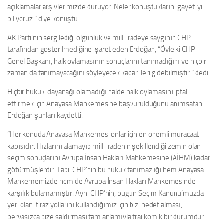
açıklamalar arşivlerimizde duruyor. Neler konuştuklarını gayet iyi
biliyoruz.” diye konuştu.
AK Parti’nin sergilediği olgunluk ve milli iradeye saygının CHP
tarafından gösterilmediğine işaret eden Erdoğan, “Öyle ki CHP
Genel Başkanı, halk oylamasının sonuçlarını tanımadığını ve hiçbir
zaman da tanımayacağını söyleyecek kadar ileri gidebilmiştir.” dedi.
Hiçbir hukuki dayanağı olamadığı halde halk oylamasını iptal
ettirmek için Anayasa Mahkemesine başvurulduğunu anımsatan
Erdoğan şunları kaydetti:
“Her konuda Anayasa Mahkemesi onlar için en önemli müracaat
kapısıdır. Hızlarını alamayıp milli iradenin şekillendiği zemin olan
seçim sonuçlarını Avrupa İnsan Hakları Mahkemesine (AİHM) kadar
götürmüşlerdir. Tabii CHP’nin bu hukuk tanımazlığı hem Anayasa
Mahkememizde hem de Avrupa İnsan Hakları Mahkemesinde
karşılık bulamamıştır. Aynı CHP’nin, bugün Seçim Kanunu’muzda
yeri olan itiraz yollarını kullandığımız için bizi hedef alması,
pervasızca bize saldırması tam anlamıyla trajikomik bir durumdur.