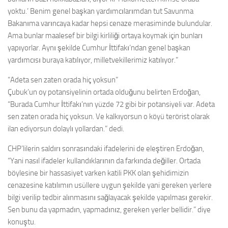
yoktu.’ Benim genel başkan yardımcılarımdan tut Savunma
Bakanıma varıncaya kadar hepsi cenaze merasiminde bulundular.
Ama bunlar maalesef bir bilgi kirliliği ortaya koymak için bunları
yapıyorlar. Aynı şekilde Cumhur İttifakı’ndan genel başkan
yardımcısı buraya katılıyor, milletvekillerimiz katılıyor.”
“Adeta sen zaten orada hiç yoksun”
Çubuk’un oy potansiyelinin ortada olduğunu belirten Erdoğan,
“Burada Cumhur İttifakı’nın yüzde 72 gibi bir potansiyeli var. Adeta
sen zaten orada hiç yoksun. Ve kalkıyorsun o köyü terörist olarak
ilan ediyorsun dolaylı yollardan.” dedi.
CHP’lilerin saldırı sonrasındaki ifadelerini de eleştiren Erdoğan,
“Yani nasıl ifadeler kullandıklarının da farkında değiller. Ortada
böylesine bir hassasiyet varken katili PKK olan şehidimizin
cenazesine katılımın usüllere uygun şekilde yani gereken yerlere
bilgi verilip tedbir alınmasını sağlayacak şekilde yapılması gerekir.
Sen bunu da yapmadın, yapmadınız, gereken yerler bellidir.” diye
konuştu.