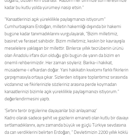
doğarız, bizden kim usanası.’ Rabbim her birimize son nefesimize
kadar bu kutlu yolda yürümeyi nasip etsin.”
“Kanaatlerinizi açık yüreklilikle paylaşmanızı istiyorum”
Cumhurbaşkanı Erdoğan, milletin hakemliği dışında bir hakemi
bugüne kadar tanımadıklarını vurgulayarak, “Bizim milletimiz,
basiret ve feraset sahibidir. Bizim milletimiz, keskin bir kavrayışla
meselelere yaklaşan bir millettir. Binlerce yıllık tecrübenin ürünü
olan Anadolu irfanı dün olduğu gibi bugün de yarın da bizim en
önemli rehberimizdir. Her zaman söyleriz. Barika-i hakikat,
müsademe-i efkardan doğar. Yani hakikatin kıvılcımı farklı fikirlerin
çarpışmasıyla ortaya çıkar. Sizlerden istişare toplantımız sırasında
vicdanınız ve fikirlerinizle sözleriniz arasına perde koymadan
kanaatlerinizi bizimle açık yüreklilikle paylaşmanızı istiyorum.”
değerlendirmesini yaptı.
‘Sırtını terör örgülerine dayayanlar bizi anlayamaz’
Kadro olarak sadece şehit ve gazilerin emaneti olan kutlu bir davayı
sırtlamadıklarını, aynı zamanda büyük ve güçlü Türkiye sevdasına
da can verdiklerini belirten Erdoğan, ” Devletimizin 2200 yıllık köklü