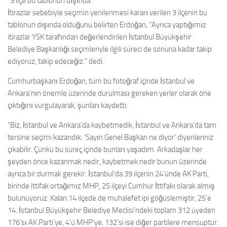
“3 ilçe bu tablonun dışında”
İtirazlar sebebiyle seçimin yenilenmesi kararı verilen 3 ilçenin bu
tablonun dışında olduğunu belirten Erdoğan, “Ayrıca yaptığımız
itirazlar YSK tarafından değerlendirilen İstanbul Büyükşehir
Belediye Başkanlığı seçimleriyle ilgili süreci de sonuna kadar takip
ediyoruz, takip edeceğiz.” dedi.
Cumhurbaşkanı Erdoğan, tüm bu fotoğraf içinde İstanbul ve
Ankara’nın önemle üzerinde durulması gereken yerler olarak öne
çıktığını vurgulayarak, şunları kaydetti:
“Biz, İstanbul ve Ankara’da kaybetmedik, İstanbul ve Ankara’da tam
tersine seçimi kazandık. ‘Sayın Genel Başkan ne diyor’ diyenleriniz
çıkabilir. Çünkü bu süreç içinde bunları yaşadım. Arkadaşlar her
şeyden önce kazanmak nedir, kaybetmek nedir bunun üzerinde
ayrıca bir durmak gerekir. İstanbul’da 39 ilçenin 24’ünde AK Parti,
birinde ittifak ortağımız MHP, 25 ilçeyi Cumhur İttifakı olarak almış
bulunuyoruz. Kalan 14 ilçede de muhalefet ipi göğüslemiştir, 25’e
14. İstanbul Büyükşehir Belediye Meclisi’ndeki toplam 312 üyeden
176’sı AK Parti’ye, 4’ü MHP’ye, 132’si ise diğer partilere mensuptur.