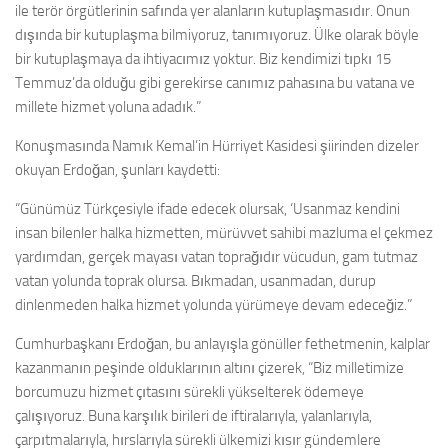
ile terör örgütlerinin safında yer alanların kutuplaşmasıdır. Onun
dışında bir kutuplaşma bilmiyoruz, tanımıyoruz. Ülke olarak böyle
bir kutuplaşmaya da ihtiyacımız yoktur. Biz kendimizi tıpkı 15
Temmuz’da olduğu gibi gerekirse canımız pahasına bu vatana ve
millete hizmet yoluna adadık.”
Konuşmasında Namık Kemal’in Hürriyet Kasidesi şiirinden dizeler
okuyan Erdoğan, şunları kaydetti:
“Günümüz Türkçesiyle ifade edecek olursak, ‘Usanmaz kendini
insan bilenler halka hizmetten, mürüvvet sahibi mazluma el çekmez
yardımdan, gerçek mayası vatan toprağıdır vücudun, gam tutmaz
vatan yolunda toprak olursa. Bıkmadan, usanmadan, durup
dinlenmeden halka hizmet yolunda yürümeye devam edeceğiz.”
Cumhurbaşkanı Erdoğan, bu anlayışla gönüller fethetmenin, kalplar
kazanmanın peşinde olduklarının altını çizerek, “Biz milletimize
borcumuzu hizmet çıtasını sürekli yükselterek ödemeye
çalışıyoruz. Buna karşılık birileri de iftiralarıyla, yalanlarıyla,
çarpıtmalarıyla, hırslarıyla sürekli ülkemizi kısır gündemlere