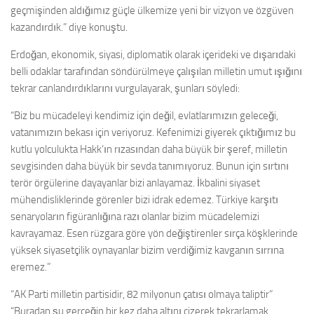
geçmişinden aldığımız güçle ülkemize yeni bir vizyon ve özgüven
kazandırdık.” diye konuştu.
Erdoğan, ekonomik, siyasi, diplomatik olarak içerideki ve dışarıdaki
belli odaklar tarafından söndürülmeye çalışılan milletin umut ışığını
tekrar canlandırdıklarını vurgulayarak, şunları söyledi:
“Biz bu mücadeleyi kendimiz için değil, evlatlarımızın geleceği,
vatanımızın bekası için veriyoruz. Kefenimizi giyerek çıktığımız bu
kutlu yolculukta Hakk’ın rızasından daha büyük bir şeref, milletin
sevgisinden daha büyük bir sevda tanımıyoruz. Bunun için sırtını
terör örgülerine dayayanlar bizi anlayamaz. İkbalini siyaset
mühendisliklerinde görenler bizi idrak edemez. Türkiye karşıtı
senaryoların figüranlığına razı olanlar bizim mücadelemizi
kavrayamaz. Esen rüzgara göre yön değiştirenler sırça köşklerinde
yüksek siyasetçilik oynayanlar bizim verdiğimiz kavganın sırrına
eremez.”
“AK Parti milletin partisidir, 82 milyonun çatısı olmaya taliptir”
“Buradan şu gerçeğin bir kez daha altını çizerek tekrarlamak