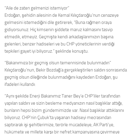
“Aile de zaten gelmenizi istemiyor”
Erdoğan, şehidin ailesinin de Kemal Kılıçdaroğlu’nun cenazeye
gelmesini istemediğini dile getirerek, “Buna rağmen oraya
gidiyorsunuz. Hiç kimsenin şiddete maruz kalmasını tasvip
etmedik, etmeyiz. Geçmişte kendi arkadaşlarımızın başına
gelenleri, benzer hadiseleri ve bu CHP yöneticilerinin verdiği
tepkileri gayet iyi biliyoruz.” şeklinde konuştu.
“Bakanımıza bir geçmiş olsun temennisinde bulunmadın”
Kılıçdaroğlu’nun, Bekir Bozdağ’a gerçekleştirilen saldırı sonrasında
geçmiş olsun dileğinde bulunmadığını kaydeden Erdoğan, şu
ifadeleri kullandı:
“Aynı şekilde Enerji Bakanımız Taner Bey’e CHP’liler tarafından
yapılan saldırı ve sizin besleme medyanızın nasıl başlıklar attığı,
bunların hepsi bizim gündemimizde var. Nasıl başlıklar attıklarını
biliyoruz. CHP’nin Çubuk’ta yaşanan hadiseyi mecrasından
saptırarak işi şehitlerimize, terörle mücadeleye, AK Parti’ye,
hükümete ve millete karşı bir nefret kampanyasına çevirmeye