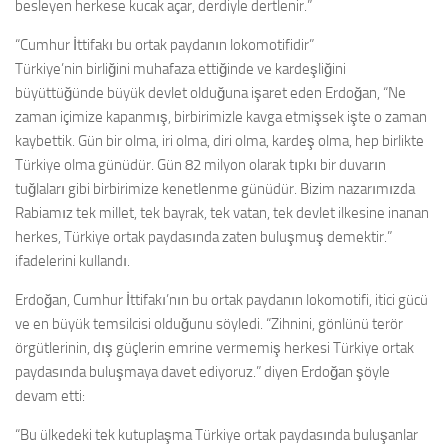
besleyen herkese kucak açar, derdiyle dertlenir.”
“Cumhur İttifakı bu ortak paydanın lokomotifidir”
Türkiye’nin birliğini muhafaza ettiğinde ve kardeşliğini
büyüttüğünde büyük devlet olduğuna işaret eden Erdoğan, “Ne
zaman içimize kapanmış, birbirimizle kavga etmişsek işte o zaman
kaybettik. Gün bir olma, iri olma, diri olma, kardeş olma, hep birlikte
Türkiye olma günüdür. Gün 82 milyon olarak tıpkı bir duvarın
tuğlaları gibi birbirimize kenetlenme günüdür. Bizim nazarımızda
Rabiamız tek millet, tek bayrak, tek vatan, tek devlet ilkesine inanan
herkes, Türkiye ortak paydasında zaten buluşmuş demektir.”
ifadelerini kullandı.
Erdoğan, Cumhur İttifakı’nın bu ortak paydanın lokomotifi, itici gücü
ve en büyük temsilcisi olduğunu söyledi. “Zihnini, gönlünü terör
örgütlerinin, dış güçlerin emrine vermemiş herkesi Türkiye ortak
paydasında buluşmaya davet ediyoruz.” diyen Erdoğan şöyle
devam etti:
“Bu ülkedeki tek kutuplaşma Türkiye ortak paydasında buluşanlar