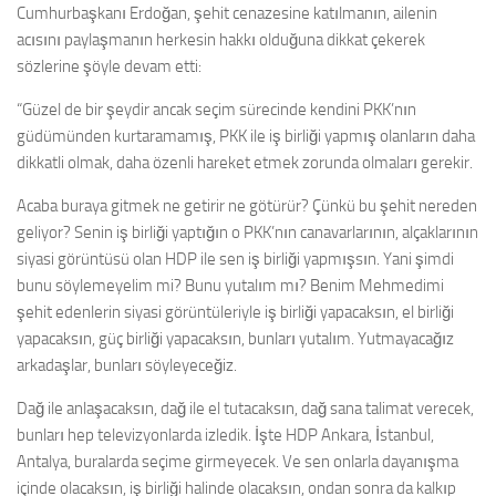
Cumhurbaşkanı Erdoğan, şehit cenazesine katılmanın, ailenin
acısını paylaşmanın herkesin hakkı olduğuna dikkat çekerek
sözlerine şöyle devam etti:
“Güzel de bir şeydir ancak seçim sürecinde kendini PKK’nın
güdümünden kurtaramamış, PKK ile iş birliği yapmış olanların daha
dikkatli olmak, daha özenli hareket etmek zorunda olmaları gerekir.
Acaba buraya gitmek ne getirir ne götürür? Çünkü bu şehit nereden
geliyor? Senin iş birliği yaptığın o PKK’nın canavarlarının, alçaklarının
siyasi görüntüsü olan HDP ile sen iş birliği yapmışsın. Yani şimdi
bunu söylemeyelim mi? Bunu yutalım mı? Benim Mehmedimi
şehit edenlerin siyasi görüntüleriyle iş birliği yapacaksın, el birliği
yapacaksın, güç birliği yapacaksın, bunları yutalım. Yutmayacağız
arkadaşlar, bunları söyleyeceğiz.
Dağ ile anlaşacaksın, dağ ile el tutacaksın, dağ sana talimat verecek,
bunları hep televizyonlarda izledik. İşte HDP Ankara, İstanbul,
Antalya, buralarda seçime girmeyecek. Ve sen onlarla dayanışma
içinde olacaksın, iş birliği halinde olacaksın, ondan sonra da kalkıp