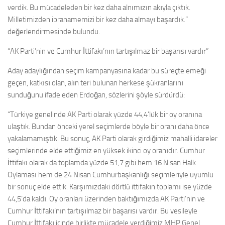
verdik. Bu mücadeleden bir kez daha alnımızın akıyla çıktık.
Milletimizden ibranamemizi bir kez daha almayı başardık.”
değerlendirmesinde bulundu.
“AK Parti’nin ve Cumhur İttifakı’nın tartışılmaz bir başarısı vardır”
Aday adaylığından seçim kampanyasına kadar bu süreçte emeği
geçen, katkısı olan, alın teri bulunan herkese şükranlarını
sunduğunu ifade eden Erdoğan, sözlerini şöyle sürdürdü:
“Türkiye genelinde AK Parti olarak yüzde 44,4’lük bir oy oranına
ulaştık. Bundan önceki yerel seçimlerde böyle bir oranı daha önce
yakalamamıştık. Bu sonuç, AK Parti olarak girdiğimiz mahalli idareler
seçimlerinde elde ettiğimiz en yüksek ikinci oy oranıdır. Cumhur
İttifakı olarak da toplamda yüzde 51,7 gibi hem 16 Nisan Halk
Oylaması hem de 24 Nisan Cumhurbaşkanlığı seçimleriyle uyumlu
bir sonuç elde ettik. Karşımızdaki dörtlü ittifakın toplamı ise yüzde
44,5’da kaldı. Oy oranları üzerinden baktığımızda AK Parti’nin ve
Cumhur İttifakı’nın tartışılmaz bir başarısı vardır. Bu vesileyle
Cumhur İttifakı içinde birlikte mücadele verdiğimiz MHP Genel