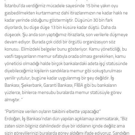
İstanbul’da verdiğimiz mücadele sayesinde 15 bine yakın oyu
gasbedilmekten kurtarmamız dahi itirazlarımızın ne kadar haklı ne
kadar yerinde olduğunu göstermiştir. Düşünün 30 bin fark
diyorlardı, bu düşe düşe 13 bin küsüre kadar düştü. Daha da
düşecek. Şu anda son yaptığımız itirazlarla, son verilerle düşmeye
devam ediyor. Burada çok ciddi bir örgütlü organizasyon söz
konusu.. Elimizdeki belgeler bunu gösteriyor. Kamu yöneticiliği, bu
vasfı taşıyanların memur sıfatıyla orada olması gerekirken, kamu
yöneticisi olmadığı halde birçok bankalardaki adeta işçi statüsünde
diyebileceğimiz kişilerin sandıklara memur gibi sokuşturulması
yenilir yutulur, bugüne kadar uygulanmış bir şey değildir. İş
Bankası, Şekerbank, Garanti Bankası, FİBA gibi bu bankaların
yüzlerce, binlerce mensubu buralarda memur statüsüyle görev
almıştır. “
“Partimize verilen oyların takibini elbette yapacağız”
Erdoğan, İş Bankası’ndan dün yapılan açıklamayı anımsatarak, “Biz
zaten sizin bilginiz dahilindedir diye bir iddianın içinde değiliz ama
sizin görevlilerinizi buralarda görev aldığını ifade ediyoruz. Sandığın