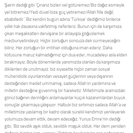
Şairin dediği gibi ‘Çınarız bizleri sel götüremez/Biz dağız esmeyle
yel bitiremez/Yedi düvel bize güç yetiremez/Allah fille değil,
ebabilledir.’ Biz kendini bugün adına ‘Türkiye’ dediğimiz binlerce
yıllık hak davasına vakfetmiş neferleriz. Bunun için de karşımıza
çıkan meşakkatleri dervişane bir anlayışla göğüslemek
mecburiyetindeyiz. Hiçbir zorluğun sonsuza dek sürmeyeceğini
biliriz. Her zorluğun bir imtihan olduğuna iman ederiz. Daha
kötüsüne maruz kalmadığımız için dua eder, mücadeleyi asla elden
bırakmayız. Böyle dönemlerde yanımızda olanları da karşımıza
dikilenleri de unutmayız. biz siyasette hiçbir zaman sosyal
mühendislik oyunlarından vesayet güçlerinin veya dışarının
desteğinden medet ummamış, sadece Allah’ın yardımına ve
milletin desteğine güvenmiş bir hareketiz. Milletimizle aramızdaki
gönül bağının derinliğini anlamayanlar küçük kazanımlardan büyük
sonuçlar çıkarmaya çalışıyor. Halbuki biz sırtımızı sadece Allah’a ve
milletimize yaslamış bir kadro olarak sürekli kendimizi yenileyerek
yolumuza devam ettik, devam edeceğiz. Yunus Emre’nin dediği
gibi, ‘Biz sevdik aşık olduk, sevildik maşuk olduk. Her dem yeniden