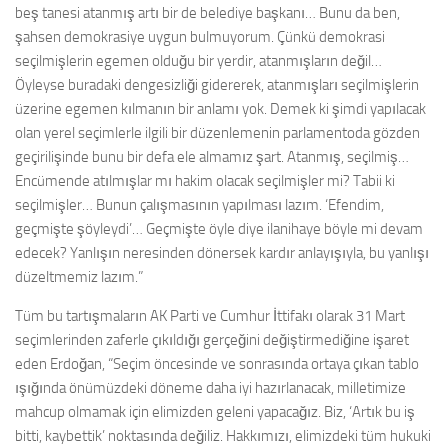
beş tanesi atanmış artı bir de belediye başkanı… Bunu da ben,
şahsen demokrasiye uygun bulmuyorum. Çünkü demokrasi
seçilmişlerin egemen olduğu bir yerdir, atanmışların değil…
Öyleyse buradaki dengesizliği gidererek, atanmışları seçilmişlerin
üzerine egemen kılmanın bir anlamı yok. Demek ki şimdi yapılacak
olan yerel seçimlerle ilgili bir düzenlemenin parlamentoda gözden
geçirilişinde bunu bir defa ele almamız şart. Atanmış, seçilmiş…
Encümende atılmışlar mı hakim olacak seçilmişler mi? Tabii ki
seçilmişler… Bunun çalışmasının yapılması lazım. ‘Efendim,
geçmişte şöyleydi’… Geçmişte öyle diye ilanihaye böyle mi devam
edecek? Yanlışın neresinden dönersek kardır anlayışıyla, bu yanlışı
düzeltmemiz lazım.”
Tüm bu tartışmaların AK Parti ve Cumhur İttifakı olarak 31 Mart
seçimlerinden zaferle çıkıldığı gerçeğini değiştirmediğine işaret
eden Erdoğan, “Seçim öncesinde ve sonrasında ortaya çıkan tablo
ışığında önümüzdeki döneme daha iyi hazırlanacak, milletimize
mahcup olmamak için elimizden geleni yapacağız. Biz, ‘Artık bu iş
bitti, kaybettik’ noktasında değiliz. Hakkımızı, elimizdeki tüm hukuki