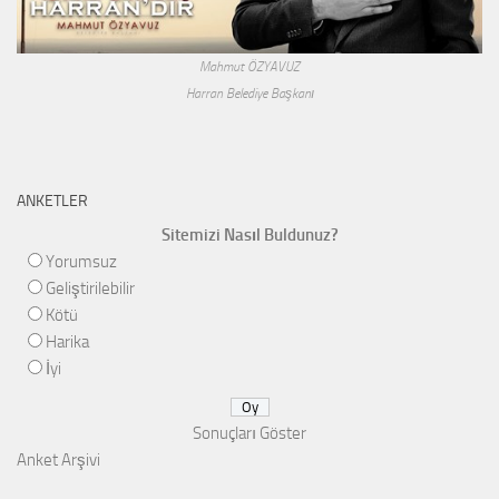
Mahmut ÖZYAVUZ
Harran Belediye Başkanı
ANKETLER
Sitemizi Nasıl Buldunuz?
Yorumsuz
Geliştirilebilir
Kötü
Harika
İyi
Sonuçları Göster
Anket Arşivi