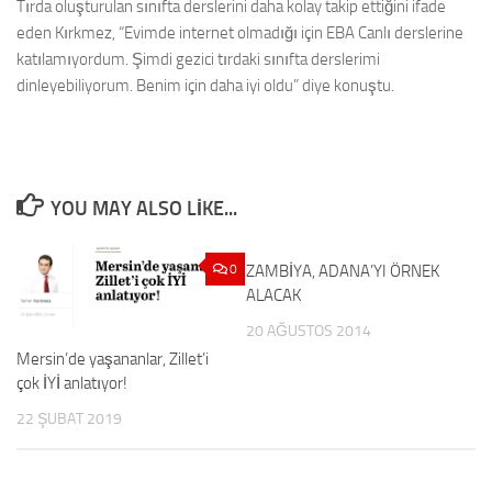
Tırda oluşturulan sınıfta derslerini daha kolay takip ettiğini ifade
eden Kırkmez, “Evimde internet olmadığı için EBA Canlı derslerine
katılamıyordum. Şimdi gezici tırdaki sınıfta derslerimi
dinleyebiliyorum. Benim için daha iyi oldu” diye konuştu.
YOU MAY ALSO LIKE...
0
ZAMBİYA, ADANA’YI ÖRNEK
0
ALACAK
20 AĞUSTOS 2014
Mersin’de yaşananlar, Zillet’i
çok İYİ anlatıyor!
22 ŞUBAT 2019