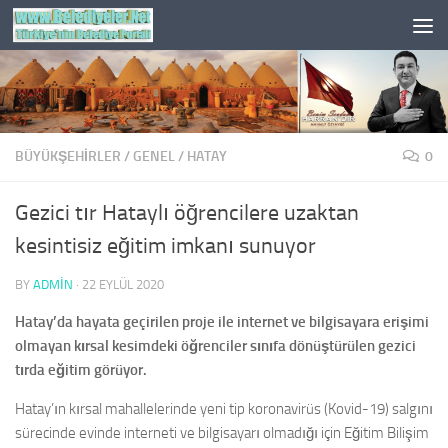
Skip to content
BÜYÜKŞEHİRLER
/
GENEL
/
HATAY
0
Gezici tır Hataylı öğrencilere uzaktan
kesintisiz eğitim imkanı sunuyor
BY
ADMIN
·
22 EYLÜL 2020
Hatay’da hayata geçirilen proje ile internet ve bilgisayara erişimi
olmayan kırsal kesimdeki öğrenciler sınıfa dönüştürülen gezici
tırda eğitim görüyor.
Hatay’ın kırsal mahallelerinde yeni tip koronavirüs (Kovid-19) salgını
sürecinde evinde interneti ve bilgisayarı olmadığı için Eğitim Bilişim