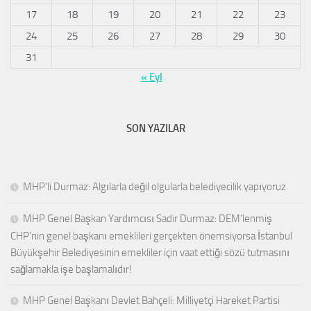
17
18
19
20
21
22
23
24
25
26
27
28
29
30
31
« Eyl
SON YAZILAR
MHP’li Durmaz: Algılarla değil olgularla belediyecilik yapıyoruz
MHP Genel Başkan Yardımcısı Sadir Durmaz: DEM’lenmiş
CHP’nin genel başkanı emeklileri gerçekten önemsiyorsa İstanbul
Büyükşehir Belediyesinin emekliler için vaat ettiği sözü tutmasını
sağlamakla işe başlamalıdır!
MHP Genel Başkanı Devlet Bahçeli: Milliyetçi Hareket Partisi