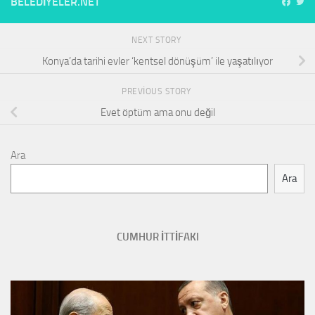
BELEDIYELER.NET
NEXT STORY
Konya’da tarihi evler ‘kentsel dönüşüm’ ile yaşatılıyor
PREVIOUS STORY
Evet öptüm ama onu değil
Ara
Ara
CUMHUR İTTİFAKI