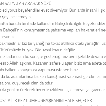
AN SALYALAR AKARAK SÖZÜ
ep ediyoruz beyefendiler evet diyemiyor. Bunlarda insani ilişk
ir şeyi beklemeyin.
fta burada bir ifade kullandım Bahçeli ile ilgili. Beyefendile
n Bahçeli’nin konuşmasında şahsıma yapılan hakaretleri n
orsunuz.
bakmasınlar biz bir yanağına tokat atılınca öteki yanağını uz
ültürümüzde bu yok. Biz uysal koyun değiliz.
ne kadar olan bu süreçte gösterdiğimiz aynı şekilde devam 
 hesap Allah aşkına. Kazanan zafere ulaşan biziz ama adete ö
gibi balkon konuşması yapılması istenen biziz.
a bu adamlarında balkon konuşması yapması gerekmez mi. 
sa onu düşürecek olan da odur.
da gerilim üreterek beceriksizliklerini gizlemeye çalışıyorlar.
S’TA İLK KEZ CUMHURBAŞKANINI HALK SEÇECEK