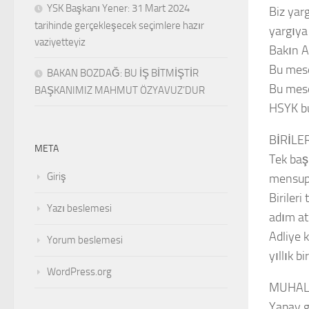
YSK Başkanı Yener: 31 Mart 2024
Biz yar
tarihinde gerçekleşecek seçimlere hazır
yargıya
vaziyetteyiz
Bakın Ad
Bu mese
BAKAN BOZDAĞ: BU İŞ BİTMİŞTİR
Bu mese
BAŞKANIMIZ MAHMUT ÖZYAVUZ’DUR
HSYK bu
BİRİLE
META
Tek baş
Giriş
mensup
Birileri
Yazı beslemesi
adım at
Adliye 
Yorum beslemesi
yıllık 
WordPress.org
MUHALE
Yapay g