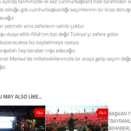
 ayında tarihimizde ilk kez cumhurbaşkanı halk tarafından se
e olduğu gibi cumhurbaşkanlığı seçimlerinin bir krize dönüş
eceğiz.
er yetimdir ama zaferlerin sahibi çoktur.
şu duayı ettik Allah’ım bizi değil Türkiye’yi zafere götür.
 kazanacaksa biz kaybetmeye razıyız.
inşallah hep beraber inşa edeceğiz.
enel Merkez’de milletvekillerimizle bir araya gelip seçim değ
ız.
 MAY ALSO LIKE...
0
0
BAŞKAN T
“BAYRAMLA
BERABERL