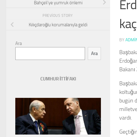
Erd
Bahçeli’ye yumruk önlemi
PREVIOUS STORY
kaç
Kılıçdaroğlu korumalarıyla geldi
BY
ADMI
Ara
Başbaka
Ara
Erdoğan
Bakanı Z
CUMHUR İTTİFAKI
Başbaka
koltuğu
bugün d
milletve
vardı.
Geçtiği