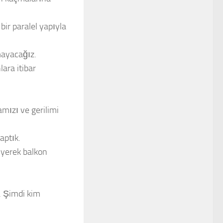
ir paralel yapıyla
mayacağız.
ara itibar
ızı ve gerilimi
aptık.
iyerek balkon
. Şimdi kim