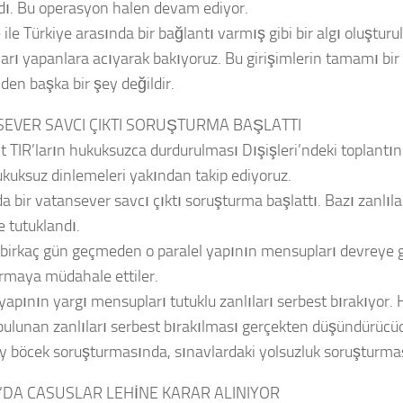
ldı. Bu operasyon halen devam ediyor.
 ile Türkiye arasında bir bağlantı varmış gibi bir algı oluşturu
ları yapanlara acıyarak bakıyoruz. Bu girişimlerin tamamı bir
den başka bir şey değildir.
EVER SAVCI ÇIKTI SORUŞTURMA BAŞLATTI
it TIR’ların hukuksuzca durdurulması Dışişleri’ndeki toplantı
ukuksuz dinlemeleri yakından takip ediyoruz.
a bir vatansever savcı çıktı soruşturma başlattı. Bazı zanlıla
e tutuklandı.
birkaç gün geçmeden o paralel yapının mensupları devreye g
rmaya müdahale ettiler.
yapının yargı mensupları tutuklu zanlıları serbest bırakıyor.
r bulunan zanlıları serbest bırakılması gerçekten düşündürücü
y böcek soruşturmasında, sınavlardaki yolsuzluk soruşturmas
DA CASUSLAR LEHİNE KARAR ALINIYOR