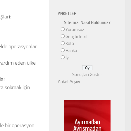
ANKETLER
şları:
Sitemizi Nasıl Buldunuz?
Yorumsuz
Geliştirilebilir
Kötü
lelde operasyonlar
Harika
İyi
 yardım eden ülke
Sonuçları Göster
ar.
Anket Arşivi
ra sokmak için
yle bir operasyon