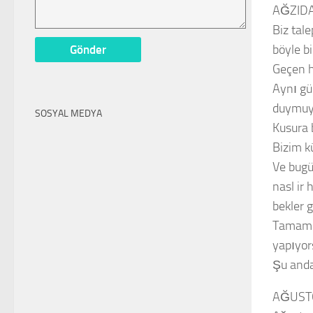
AĞZID
Biz tal
böyle b
Geçen ha
Aynı gü
duymuy
SOSYAL MEDYA
Kusura 
Bizim k
Ve bugü
nasl ir
bekler 
Tamam d
yapıyor
Şu anda 
AĞUSTO