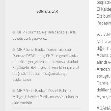
başlatı
El Kaide
SON YAZILAR
Biz bun
ifadesin
MHP’li Durmaz: Algılarla değil olgularla
VATANS
belediyecilik yapıyoruz
MİT’e a
diğer h
MHP Genel Başkan Yardımcısı Sadir
Adana’d
Durmaz: DEM’lenmiş CHP’nin genel başkanı
alındı v
emeklileri gerçekten önemsiyorsa İstanbul
Büyükşehir Belediyesinin emekliler için vaat
Aradan 
ettiği sözü tutmasını sağlamakla işe
soruştu
başlamalıdır!
Paralel 
delille
MHP Genel Başkanı Devlet Bahçeli:
Aynı şe
Milliyetçi Hareket Partisi müessir bir başarı
elde etmiştir
ADANA’