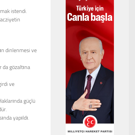
lmak istendi.
 acziyetin
nın dinlenmesi ve
r da gözaltına
irdi ve
 Haklarında güçlü
dür.
ında yapıldı.