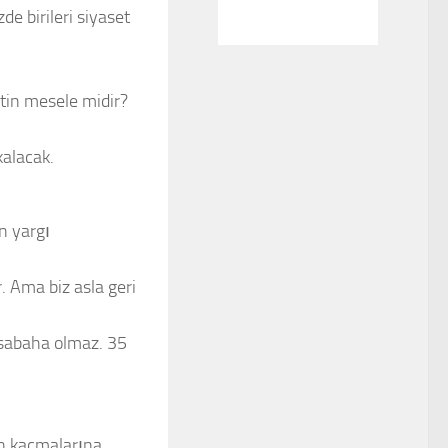
e birileri siyaset
in mesele midir?
kalacak.
n yargı
r. Ama biz asla geri
 sabaha olmaz. 35
an kaçmalarına