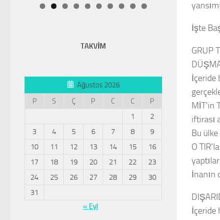
yansımı
İşte Ba
TAKVİM
GRUP 
DÜŞMA
İçeride
Ağustos 2026
gerçekle
P
S
Ç
P
C
C
P
MİT’in 
1
2
iftirası
3
4
5
6
7
8
9
Bu ülke
O TIR’l
10
11
12
13
14
15
16
yaptılar
17
18
19
20
21
22
23
İnanın 
24
25
26
27
28
29
30
31
DIŞARI
« Eyl
İçeride 