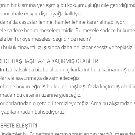
gının bir kısmına yerleşmiş bu kokuşmuşluğu dile getirdiğimizd
 müdahale ediyor diye ayağa kalkıyor.
ana’da casuslar lehine, hainler lehine karar alınabiliyor.
le sadece benim meselem midir. Bu mesele sadece hükümet
le bir Türkiye meselesi değildir de nedir?
 hukuk cinayeti karşısında daha ne kadar sessiz ve tepkisiz 
Rİ DE HAŞHAŞI FAZLA KAÇIRMIŞ OLABİLİR
ımıza kalsak da biz bu ülkenin çıkarlarını hukuka inanmış ola
larıyla savunmaya devam edeceğiz.
 tehdide boyun eğmiş birileri de haşhaşı fazla kaçırmış olabili
madan bu çetenin üzerine gideceğiz.
koridorlarından o çeteleri temizleyeceğiz. Ama bu akşamdan
bir yapılanmadan bahsediyoruz.
FETE ELEŞTİRİ
ündemler bu üç partinin seçim sonuçlarının verdiği mesajd