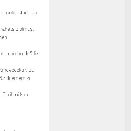
iler noktasında da
r rahatsız olmuş.
eden
atanlardan değiliz.
etmeyecektir. Bu
zür dilememizi
Gerilimi kim