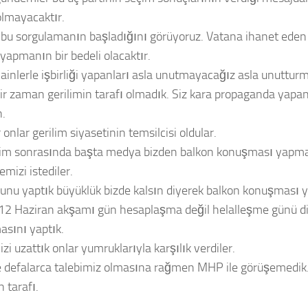
lmayacaktır.
bu sorgulamanın başladığını görüyoruz. Vatana ihanet eden b
i yapmanın bir bedeli olacaktır.
hainlerle işbirliği yapanları asla unutmayacağız asla unuttur
bir zaman gerilimin tarafı olmadık. Siz kara propaganda yapanl
.
 onlar gerilim siyasetinin temsilcisi oldular.
im sonrasında başta medya bizden balkon konuşması yapmam
mizi istediler.
bunu yaptık büyüklük bizde kalsın diyerek balkon konuşması y
12 Haziran akşamı gün hesaplaşma değil helalleşme günü d
sını yaptık.
izi uzattık onlar yumruklarıyla karşılık verdiler.
defalarca talebimiz olmasına rağmen MHP ile görüşemedik
n tarafı.