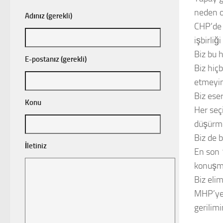
neden o
Adınız (gerekli)
CHP’de 
işbirliğ
Biz bu 
E-postanız (gerekli)
Biz hiç
etmeyin
Biz eser
Konu
Her seç
düşürme
Biz de 
İletiniz
En son 
konuşma
Biz elim
MHP’ye 
gerilimi