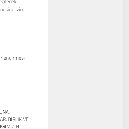
çilecek.
mesine izin
erlendirmesi
UNA;
0
R, BİRLİK VE
İĞİMİZİN