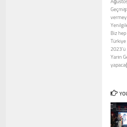
Ağustos
Geçmişt
vermey
Yenilgil
Biz hep 
Türkiye
2023’ü 
Yarın G
yapacağ
YOU