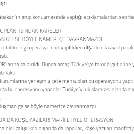
ştı.
şbakan’ın grup konuşmasında yaptığı açıklamalardan satırba
TOPLANTISINDAN KARELER
N GELSE BÖYLE NAMERTÇE DAVRANMAZDI
 bir takım algı operasyonları yapılırken dışarıda da aynı para
şti.
TIR’larına saldırıldı. Bunda amaç Türkiye’ye terör örgütlerine
 atmaktı.
 kurumlarına yerleşmiş çete mensupları bu operasyonu yaptıl
arda bu operasyonu yapanlar Türkiye’yi uluslararası alanda zo
.
düşman gelse böyle namertçe davranmazdı.
DA DA KÖŞE YAZILARI MARİFETİYLE OPERASYON
hainler çalışırken dışarıda da raporlar, köşe yazıları marifeti