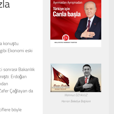
zla
a konuştu.
 gibi Ekonomi eski
ci sonrası Bakanlık
mıştı. Erdoğan
ından
n Zafer Çağlayan da
Mahmut ÖZYAVUZ
Harran Belediye Başkanı
iflere böyle