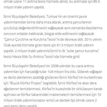
olmak üzere 11 arıtma tesisi hizmete alındı; bu arıtmalar için 85.5
milyon liralık yatırım yapıldı.
İzmir Büyükşehir Belediyesi, Türkiye’nin en önemli çevre
yatırımlarından birine daha imza atarak, arıtma çamurlarının
çürütülüp değerlendirilmesini sağlayacak aynı zamanda depolanma
sorunun ortadan kaldırarak, biogaz elde edilmesini sağlayacak
“Çamur Çürütme ve Kurutma Tesisi”ni de devreye aldı. 2014 yılının
Ocak ayında hizmete giren tesis için 61.5 milyon liralık yatırım
yapıldı. 2 milyon liralık yatırımla İzmir’in ilk “solar çamur kurutma”
tesisi Havza Atık Su Arıtma Tesisi’nde hizmete girdi.
İzmir Büyükşehir Belediyesi’nin 2008 yılından bu yana arıtma
yatırımları için harcadığı tutar 149 milyon lira oldu. Giderek sığlaşan
ve deniz alanlarının azaldığı gözlenen İzmir Körfezi’nin kurtarılması
için “Büyük Körfez Projesi” başlatıldı. İzmir Körfezi’ne akan dere
ağızlarının temizlenmesi, Körfez’in kuzeyinde bir sirkülasyon kanalı
açılması ve Körfez tabanındaki malzemelerin temizlenmesi için 10
milyon liralık yatırımla kazıcı-emici ve destek tipi olmak üzere 2
yeni gemi alımı yapıldı.