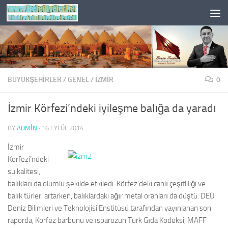
Skip to content
BÜYÜKŞEHİRLER
/
GENEL
/
İZMIR
0
İzmir Körfezi’ndeki iyileşme balığa da yaradı
BY
ADMIN
·
16 EYLÜL 2014
İzmir
Körfezi’ndeki
su kalitesi,
balıkları da olumlu şekilde etkiledi. Körfez’deki canlı çeşitliliği ve
balık türleri artarken, balıklardaki ağır metal oranları da düştü. DEÜ
Deniz Bilimleri ve Teknolojisi Enstitüsü tarafından yayınlanan son
raporda, Körfez barbunu ve ısparozun Türk Gıda Kodeksi, MAFF