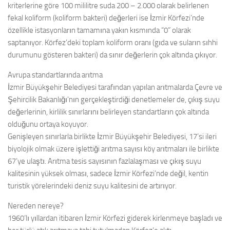
kriterlerine göre 100 mililitre suda 200 – 2.000 olarak belirlenen
fekal koliform (koliform bakteri) değerleri ise İzmir Körfezi’nde
özellikle istasyonların tamamına yakın kısmında “0” olarak
saptanıyor. Körfez’deki toplam koliform oranı (gıda ve suların sıhhi
durumunu gösteren bakteri) da sınır değerlerin çok altında çıkıyor.
Avrupa standartlarında arıtma
İzmir Büyükşehir Belediyesi tarafından yapılan arıtmalarda Çevre ve
Şehircilik Bakanlığı’nın gerçekleştirdiği denetlemeler de, çıkış suyu
değerlerinin, kirlilik sınırlarını belirleyen standartların çok altında
olduğunu ortaya koyuyor.
Genişleyen sınırlarla birlikte İzmir Büyükşehir Belediyesi, 17’si ileri
biyolojik olmak üzere işlettiği arıtma sayısı köy arıtmaları ile birlikte
67’ye ulaştı. Arıtma tesis sayısının fazlalaşması ve çıkış suyu
kalitesinin yüksek olması, sadece İzmir Körfezi’nde değil, kentin
turistik yörelerindeki deniz suyu kalitesini de artırıyor.
Nereden nereye?
1960’lı yıllardan itibaren İzmir Körfezi giderek kirlenmeye başladı ve