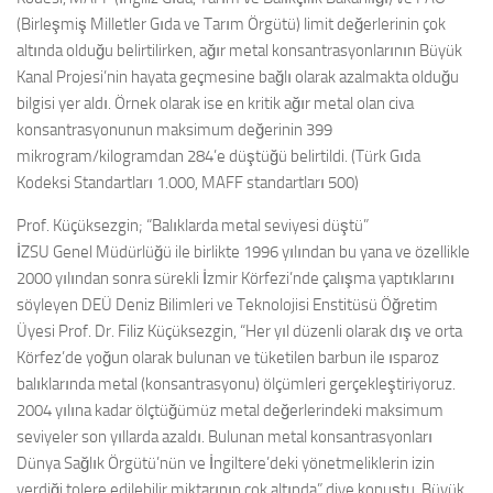
(Birleşmiş Milletler Gıda ve Tarım Örgütü) limit değerlerinin çok
altında olduğu belirtilirken, ağır metal konsantrasyonlarının Büyük
Kanal Projesi’nin hayata geçmesine bağlı olarak azalmakta olduğu
bilgisi yer aldı. Örnek olarak ise en kritik ağır metal olan civa
konsantrasyonunun maksimum değerinin 399
mikrogram/kilogramdan 284’e düştüğü belirtildi. (Türk Gıda
Kodeksi Standartları 1.000, MAFF standartları 500)
Prof. Küçüksezgin; “Balıklarda metal seviyesi düştü”
İZSU Genel Müdürlüğü ile birlikte 1996 yılından bu yana ve özellikle
2000 yılından sonra sürekli İzmir Körfezi’nde çalışma yaptıklarını
söyleyen DEÜ Deniz Bilimleri ve Teknolojisi Enstitüsü Öğretim
Üyesi Prof. Dr. Filiz Küçüksezgin, “Her yıl düzenli olarak dış ve orta
Körfez’de yoğun olarak bulunan ve tüketilen barbun ile ısparoz
balıklarında metal (konsantrasyonu) ölçümleri gerçekleştiriyoruz.
2004 yılına kadar ölçtüğümüz metal değerlerindeki maksimum
seviyeler son yıllarda azaldı. Bulunan metal konsantrasyonları
Dünya Sağlık Örgütü’nün ve İngiltere’deki yönetmeliklerin izin
verdiği tolere edilebilir miktarının çok altında” diye konuştu. Büyük