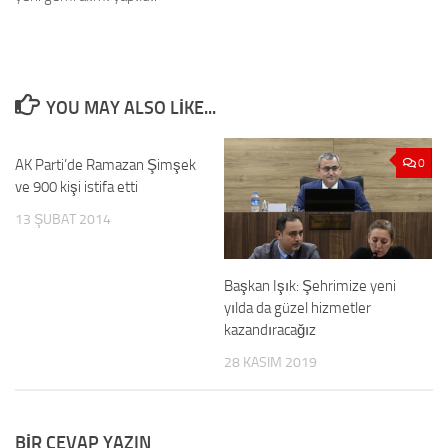
YOU MAY ALSO LIKE...
AK Parti’de Ramazan Şimşek
0
0
ve 900 kişi istifa etti
13 ŞUBAT 2014
Başkan Işık: Şehrimize yeni
yılda da güzel hizmetler
kazandıracağız
28 KASIM 2019
BIR CEVAP YAZIN