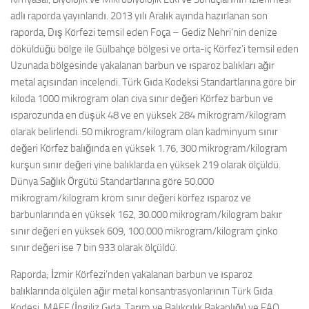
adlı raporda yayınlandı. 2013 yılı Aralık ayında hazırlanan son
raporda, Dış Körfezi temsil eden Foça – Gediz Nehri’nin denize
döküldüğü bölge ile Gülbahçe bölgesi ve orta-iç Körfez’i temsil eden
Uzunada bölgesinde yakalanan barbun ve ısparoz balıkları ağır
metal açısından incelendi. Türk Gıda Kodeksi Standartlarına göre bir
kiloda 1000 mikrogram olan civa sınır değeri Körfez barbun ve
ısparozunda en düşük 48 ve en yüksek 284 mikrogram/kilogram
olarak belirlendi. 50 mikrogram/kilogram olan kadminyum sınır
değeri Körfez balığında en yüksek 1.76, 300 mikrogram/kilogram
kurşun sınır değeri yine balıklarda en yüksek 219 olarak ölçüldü.
Dünya Sağlık Örgütü Standartlarına göre 50.000
mikrogram/kilogram krom sınır değeri körfez ısparoz ve
barbunlarında en yüksek 162, 30.000 mikrogram/kilogram bakır
sınır değeri en yüksek 609, 100.000 mikrogram/kilogram çinko
sınır değeri ise 7 bin 933 olarak ölçüldü.
Raporda; İzmir Körfezi’nden yakalanan barbun ve ısparoz
balıklarında ölçülen ağır metal konsantrasyonlarının Türk Gıda
Kodesi, MAFF (İngiliz Gıda, Tarım ve Balıkçılık Bakanlığı) ve FAO