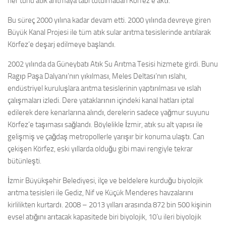
her türlü atık arıtmaya tabi tutulmadan Körfez’e aktı.
Bu süreç 2000 yılına kadar devam etti. 2000 yılında devreye giren
Büyük Kanal Projesi ile tüm atık sular arıtma tesislerinde arıtılarak
Körfez’e deşarj edilmeye başlandı.
2002 yılında da Güneybatı Atık Su Arıtma Tesisi hizmete girdi. Bunu
Ragıp Paşa Dalyanı’nın yıkılması, Meles Deltası’nın ıslahı,
endüstriyel kuruluşlara arıtma tesislerinin yaptırılması ve ıslah
çalışmaları izledi. Dere yataklarının içindeki kanal hatları iptal
edilerek dere kenarlarına alındı, derelerin sadece yağmur suyunu
Körfez’e taşıması sağlandı. Böylelikle İzmir, atık su alt yapısı ile
gelişmiş ve çağdaş metropollerle yarışır bir konuma ulaştı. Can
çekişen Körfez, eski yıllarda olduğu gibi mavi rengiyle tekrar
bütünleşti.
İzmir Büyükşehir Belediyesi, ilçe ve beldelere kurduğu biyolojik
arıtma tesisleri ile Gediz, Nif ve Küçük Menderes havzalarını
kirlilikten kurtardı. 2008 – 2013 yılları arasında 872 bin 500 kişinin
evsel atığını arıtacak kapasitede biri biyolojik, 10’u ileri biyolojik