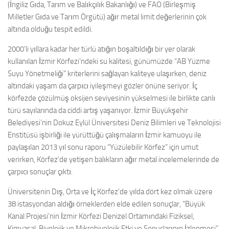
(İngiliz Gıda, Tarım ve Balıkçılık Bakanlığı) ve FAO (Birleşmiş
Milletler Gıda ve Tarım Örgütü) ağır metal limit değerlerinin çok
altında olduğu tespit edildi.
2000’li yıllara kadar her türlü atığın boşaltıldığı bir yer olarak
kullanılan İzmir Körfezi’ndeki su kalitesi, günümüzde “AB Yüzme
Suyu Yönetmeliği” kriterlerini sağlayan kaliteye ulaşırken, deniz
altındaki yaşam da çarpıcı iyileşmeyi gözler önüne seriyor. İç
körfezde çözülmüş oksijen seviyesinin yükselmesi ile birlikte canlı
türü sayılarında da ciddi artış yaşanıyor. İzmir Büyükşehir
Belediyesi’nin Dokuz Eylül Üniversitesi Deniz Bilimleri ve Teknolojisi
Enstitüsü işbirliği ile yürüttüğü çalışmaların İzmir kamuoyu ile
paylaşılan 2013 yıl sonu raporu “Yüzülebilir Körfez” için umut
verirken, Körfez’de yetişen balıkların ağır metal incelemelerinde de
çarpıcı sonuçlar çıktı.
Üniversitenin Dış, Orta ve İç Körfez’de yılda dört kez olmak üzere
38 istasyondan aldığı örneklerden elde edilen sonuçlar, “Büyük
Kanal Projesi’nin İzmir Körfezi Denizel Ortamındaki Fiziksel,
Kimyasal, Biyolojik ve Mikrobiyolojik Etki ve Sonuçlarının İzlenmesi”