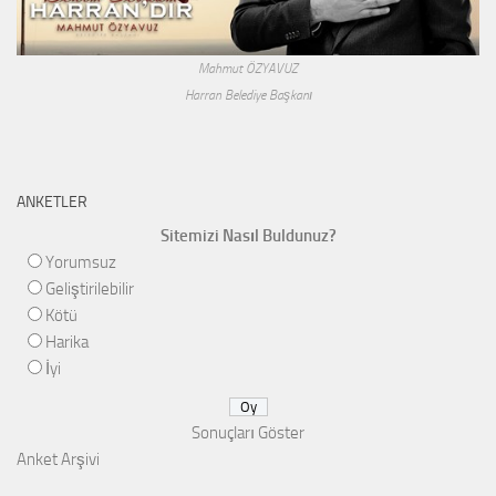
Mahmut ÖZYAVUZ
Harran Belediye Başkanı
ANKETLER
Sitemizi Nasıl Buldunuz?
Yorumsuz
Geliştirilebilir
Kötü
Harika
İyi
Sonuçları Göster
Anket Arşivi