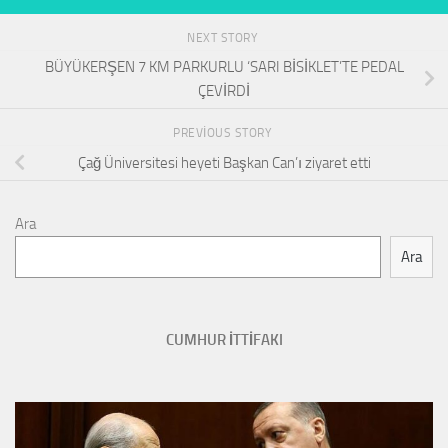
NEXT STORY
BÜYÜKERŞEN 7 KM PARKURLU ‘SARI BİSİKLET’TE PEDAL
ÇEVİRDİ
PREVIOUS STORY
Çağ Üniversitesi heyeti Başkan Can’ı ziyaret etti
Ara
Ara
CUMHUR İTTİFAKI