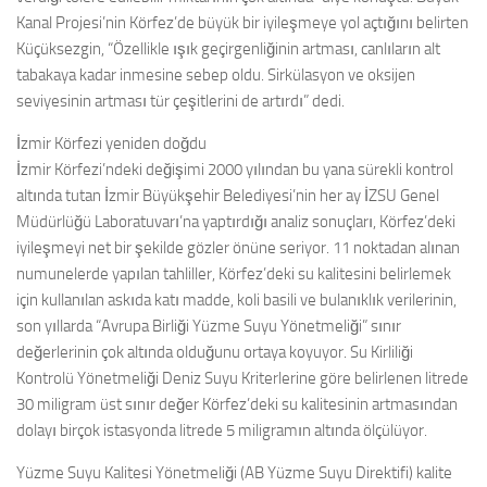
Kanal Projesi’nin Körfez’de büyük bir iyileşmeye yol açtığını belirten
Küçüksezgin, “Özellikle ışık geçirgenliğinin artması, canlıların alt
tabakaya kadar inmesine sebep oldu. Sirkülasyon ve oksijen
seviyesinin artması tür çeşitlerini de artırdı” dedi.
İzmir Körfezi yeniden doğdu
İzmir Körfezi’ndeki değişimi 2000 yılından bu yana sürekli kontrol
altında tutan İzmir Büyükşehir Belediyesi’nin her ay İZSU Genel
Müdürlüğü Laboratuvarı’na yaptırdığı analiz sonuçları, Körfez’deki
iyileşmeyi net bir şekilde gözler önüne seriyor. 11 noktadan alınan
numunelerde yapılan tahliller, Körfez’deki su kalitesini belirlemek
için kullanılan askıda katı madde, koli basili ve bulanıklık verilerinin,
son yıllarda “Avrupa Birliği Yüzme Suyu Yönetmeliği” sınır
değerlerinin çok altında olduğunu ortaya koyuyor. Su Kirliliği
Kontrolü Yönetmeliği Deniz Suyu Kriterlerine göre belirlenen litrede
30 miligram üst sınır değer Körfez’deki su kalitesinin artmasından
dolayı birçok istasyonda litrede 5 miligramın altında ölçülüyor.
Yüzme Suyu Kalitesi Yönetmeliği (AB Yüzme Suyu Direktifi) kalite