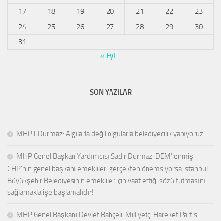
17
18
19
20
21
22
23
24
25
26
27
28
29
30
31
« Eyl
SON YAZILAR
MHP’li Durmaz: Algılarla değil olgularla belediyecilik yapıyoruz
MHP Genel Başkan Yardımcısı Sadir Durmaz: DEM’lenmiş
CHP’nin genel başkanı emeklileri gerçekten önemsiyorsa İstanbul
Büyükşehir Belediyesinin emekliler için vaat ettiği sözü tutmasını
sağlamakla işe başlamalıdır!
MHP Genel Başkanı Devlet Bahçeli: Milliyetçi Hareket Partisi