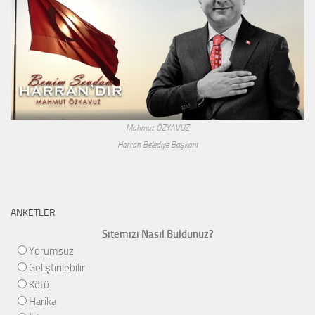
Mahmut ÖZYAVUZ
Harran Belediye Başkanı
ANKETLER
Sitemizi Nasıl Buldunuz?
Yorumsuz
Geliştirilebilir
Kötü
Harika