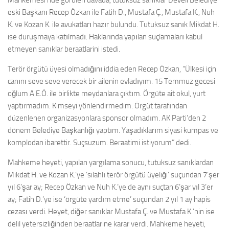
Mahkemesi’nde görülen davada, tutuksuz sanıklar Develi Belediye
eski Başkanı Recep Özkan ile Fatih D., Mustafa Ç., Mustafa K., Nuh
K. ve Kozan K. ile avukatları hazır bulundu. Tutuksuz sanık Mikdat H.
ise duruşmaya katılmadı. Haklarında yapılan suçlamaları kabul
etmeyen sanıklar beraatlarini istedi.
Terör örgütü üyesi olmadığını iddia eden Recep Özkan, “Ülkesi için
canını seve seve verecek bir ailenin evladıyım. 15 Temmuz gecesi
oğlum A.E.Ö. ile birlikte meydanlara çıktım. Örgüte ait okul, yurt
yaptırmadım. Kimseyi yönlendirmedim. Örgüt tarafından
düzenlenen organizasyonlara sponsor olmadım. AK Parti’den 2
dönem Belediye Başkanlığı yaptım. Yaşadıklarım siyasi kumpas ve
komplodan ibarettir. Suçsuzum. Beraatimi istiyorum” dedi.
Mahkeme heyeti, yapılan yargılama sonucu, tutuksuz sanıklardan
Mikdat H. ve Kozan K.’ye ‘silahlı terör örgütü üyeliği’ suçundan 7’şer
yıl 6’şar ay; Recep Özkan ve Nuh K.’ye de aynı suçtan 6’şar yıl 3’er
ay; Fatih D.’ye ise ‘örgüte yardım etme’ suçundan 2 yıl 1 ay hapis
cezası verdi. Heyet, diğer sanıklar Mustafa Ç. ve Mustafa K.’nin ise
delil yetersizliğinden beraatlarine karar verdi. Mahkeme heyeti,