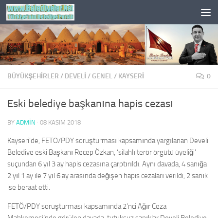
Skip to content
BÜYÜKŞEHİRLER
/
DEVELI
/
GENEL
/
KAYSERI
0
Eski belediye başkanına hapis cezası
BY
ADMIN
·
08 KASIM 2018
Kayseri’de, FETÖ/PDY soruşturması kapsamında yargılanan Develi
Belediye eski Başkanı Recep Özkan, ‘silahlı terör örgütü üyeliği’
suçundan 6 yıl 3 ay hapis cezasına çarptırıldı. Aynı davada, 4 sanığa
2 yıl 1 ay ile 7 yıl 6 ay arasında değişen hapis cezaları verildi, 2 sanık
ise beraat etti.
FETÖ/PDY soruşturması kapsamında 2’nci Ağır Ceza