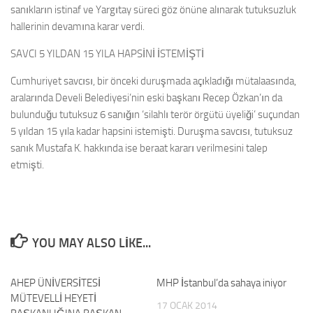
sanıkların istinaf ve Yargıtay süreci göz önüne alınarak tutuksuzluk
hallerinin devamına karar verdi.
SAVCI 5 YILDAN 15 YILA HAPSİNİ İSTEMİŞTİ
Cumhuriyet savcısı, bir önceki duruşmada açıkladığı mütalaasında,
aralarında Develi Belediyesi’nin eski başkanı Recep Özkan’ın da
bulunduğu tutuksuz 6 sanığın ‘silahlı terör örgütü üyeliği’ suçundan
5 yıldan 15 yıla kadar hapsini istemişti. Duruşma savcısı, tutuksuz
sanık Mustafa K. hakkında ise beraat kararı verilmesini talep
etmişti.
YOU MAY ALSO LIKE...
AHEP ÜNİVERSİTESİ
0
MHP İstanbul’da sahaya iniyor
0
MÜTEVELLİ HEYETİ
17 OCAK 2014