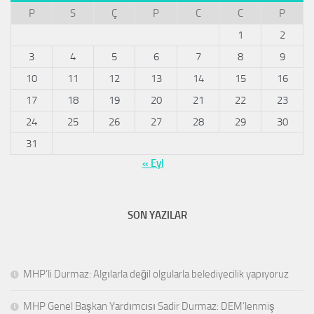
P
S
Ç
P
C
C
P
1
2
3
4
5
6
7
8
9
10
11
12
13
14
15
16
17
18
19
20
21
22
23
24
25
26
27
28
29
30
31
« Eyl
SON YAZILAR
MHP’li Durmaz: Algılarla değil olgularla belediyecilik yapıyoruz
MHP Genel Başkan Yardımcısı Sadir Durmaz: DEM’lenmiş