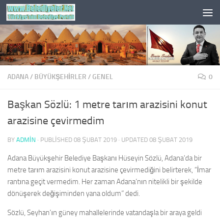
Skip to content
ADANA
/
BÜYÜKŞEHİRLER
/
GENEL
0
Başkan Sözlü: 1 metre tarım arazisini konut
arazisine çevirmedim
BY
ADMIN
· PUBLISHED
08 ŞUBAT 2019
· UPDATED
08 ŞUBAT 2019
Adana Büyükşehir Belediye Başkanı Hüseyin Sözlü, Adana’da bir
metre tarım arazisini konut arazisine çevirmediğini belirterek, “İmar
rantına geçit vermedim. Her zaman Adana’nın nitelikli bir şekilde
dönüşerek değişiminden yana oldum” dedi.
Sözlü, Seyhan’ın güney mahallelerinde vatandaşla bir araya geldi