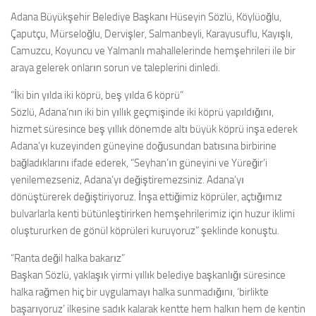
Adana Büyükşehir Belediye Başkanı Hüseyin Sözlü, Köylüoğlu,
Çaputçu, Mürseloğlu, Dervişler, Salmanbeyli, Karayusuflu, Kayışlı,
Camuzcu, Koyuncu ve Yalmanlı mahallelerinde hemşehrileri ile bir
araya gelerek onların sorun ve taleplerini dinledi.
“İki bin yılda iki köprü, beş yılda 6 köprü”
Sözlü, Adana’nın iki bin yıllık geçmişinde iki köprü yapıldığını,
hizmet süresince beş yıllık dönemde altı büyük köprü inşa ederek
Adana’yı kuzeyinden güneyine doğusundan batısına birbirine
bağladıklarını ifade ederek, “Seyhan’ın güneyini ve Yüreğir’i
yenilemezseniz, Adana’yı değiştiremezsiniz. Adana’yı
dönüştürerek değiştiriyoruz. İnşa ettiğimiz köprüler, açtığımız
bulvarlarla kenti bütünleştirirken hemşehrilerimiz için huzur iklimi
oluştururken de gönül köprüleri kuruyoruz” şeklinde konuştu.
“Ranta değil halka bakarız”
Başkan Sözlü, yaklaşık yirmi yıllık belediye başkanlığı süresince
halka rağmen hiç bir uygulamayı halka sunmadığını, ‘birlikte
başarıyoruz’ ilkesine sadık kalarak kentte hem halkın hem de kentin