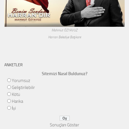
Mahmut ÖZYAVUZ
Harran Belediye Başkanı
ANKETLER
Sitemizi Nasıl Buldunuz?
Yorumsuz
Geliştirilebilir
Kötü
Harika
İyi
Sonuçları Göster