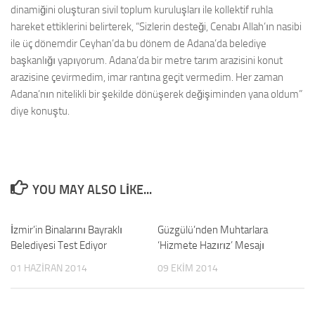
dinamiğini oluşturan sivil toplum kuruluşları ile kollektif ruhla
hareket ettiklerini belirterek, “Sizlerin desteği, Cenabı Allah’ın nasibi
ile üç dönemdir Ceyhan’da bu dönem de Adana’da belediye
başkanlığı yapıyorum. Adana’da bir metre tarım arazisini konut
arazisine çevirmedim, imar rantına geçit vermedim. Her zaman
Adana’nın nitelikli bir şekilde dönüşerek değişiminden yana oldum”
diye konuştu.
YOU MAY ALSO LIKE...
İzmir’in Binalarını Bayraklı
0
Güzgülü’nden Muhtarlara
0
Belediyesi Test Ediyor
‘Hizmete Hazırız’ Mesajı
01 HAZIRAN 2014
09 EKIM 2014