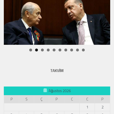
TAKVİM
Ağustos 2026
P
S
Ç
P
C
C
P
1
2