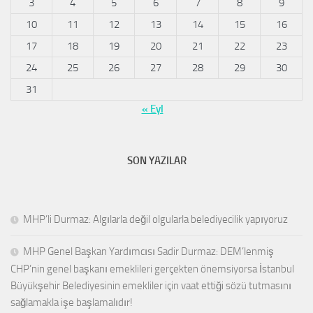
3
4
5
6
7
8
9
10
11
12
13
14
15
16
17
18
19
20
21
22
23
24
25
26
27
28
29
30
31
« Eyl
SON YAZILAR
MHP’li Durmaz: Algılarla değil olgularla belediyecilik yapıyoruz
MHP Genel Başkan Yardımcısı Sadir Durmaz: DEM’lenmiş
CHP’nin genel başkanı emeklileri gerçekten önemsiyorsa İstanbul
Büyükşehir Belediyesinin emekliler için vaat ettiği sözü tutmasını
sağlamakla işe başlamalıdır!