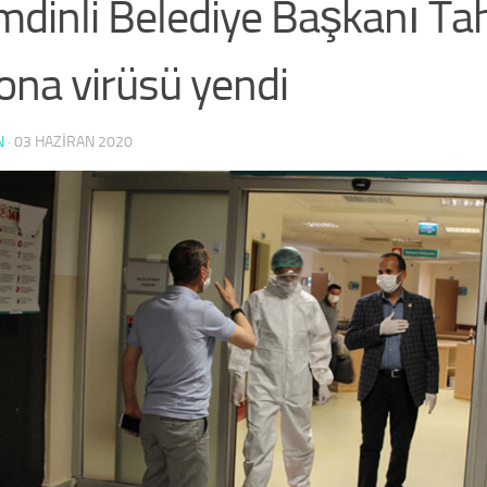
dinli Belediye Başkanı Tah
ona virüsü yendi
N
·
03 HAZIRAN 2020