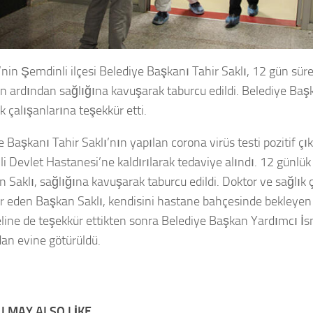
’nin Şemdinli ilçesi Belediye Başkanı Tahir Saklı, 12 gün sür
in ardından sağlığına kavuşarak taburcu edildi. Belediye Başk
k çalışanlarına teşekkür etti.
 Başkanı Tahir Saklı’nın yapılan corona virüs testi pozitif çı
i Devlet Hastanesi’ne kaldırılarak tedaviye alındı. 12 günlük
n Saklı, sağlığına kavuşarak taburcu edildi. Doktor ve sağlık 
r eden Başkan Saklı, kendisini hastane bahçesinde bekleyen
line de teşekkür ettikten sonra Belediye Başkan Yardımcı 
dan evine götürüldü.
 MAY ALSO LIKE...