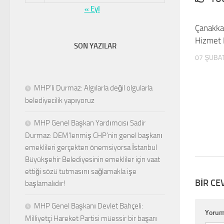
« Eyl
Çanakka
Hizmet 
SON YAZILAR
07 ŞUBA
MHP’li Durmaz: Algılarla değil olgularla
belediyecilik yapıyoruz
MHP Genel Başkan Yardımcısı Sadir
Durmaz: DEM’lenmiş CHP’nin genel başkanı
emeklileri gerçekten önemsiyorsa İstanbul
Büyükşehir Belediyesinin emekliler için vaat
ettiği sözü tutmasını sağlamakla işe
BIR CE
başlamalıdır!
MHP Genel Başkanı Devlet Bahçeli:
Yoru
Milliyetçi Hareket Partisi müessir bir başarı