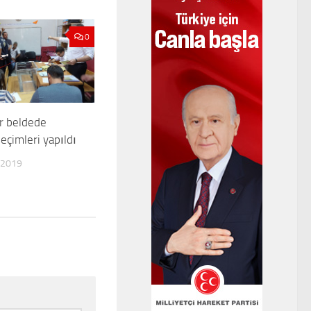
0
ir beldede
eçimleri yapıldı
 2019