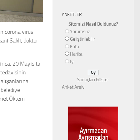
ANKETLER
Sitemizi Nasıl Buldunuz?
en corona virüs
Yorumsuz
Geliştirilebilir
anı Saklı, doktor
Kötü
Harika
İyi
kınca, 20 Mayıs’ta
 tedavisinin
Sonuçları Göster
çalışanlarına
Anket Arşivi
 belediye
İsmet Öktem