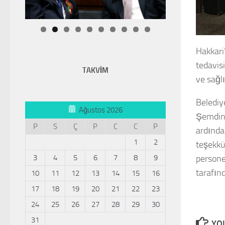
Hakkari
tedavis
TAKVİM
ve sağlı
Belediye
Ağustos 2026
Şemdinl
P
S
Ç
P
C
C
P
ardında
1
2
teşekkü
3
4
5
6
7
8
9
persone
tarafın
10
11
12
13
14
15
16
17
18
19
20
21
22
23
24
25
26
27
28
29
30
31
YOU