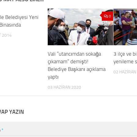
le Belediyesi Yeni
0
0
Binasında
T 2014
Vali ”utancımdan sokağa
3 ilçe ve b
çıkamam” demişti!
yenileme s
Belediye Başkanı açıklama
02 HAZIRAN
yaptı
03 HAZIRAN 2020
VAP YAZIN
m
*