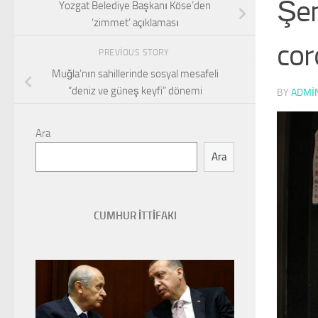
Şem
Yozgat Belediye Başkanı Köse’den
‘zimmet’ açıklaması
cor
PREVIOUS STORY
Muğla’nın sahillerinde sosyal mesafeli
“deniz ve güneş keyfi” dönemi
BY
ADMI
Ara
Ara
CUMHUR İTTİFAKI