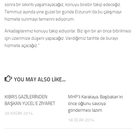
sonra bir sıkıntı yaşamayacağız, konuyu birebir takip edeceğiz.
Temmuz ayında yine güzel bir günde Erzurum’da bu çalışmayı
hizmete sunmayı temenni ediyorum.
Arkadaşlarımız konuyu takip ediyorlar. Biz işin bir an önce bitirilmesi
için üzerimize düşeni yapacağız. Verdiğimiz tarihte de burayı
hizmete açacağız.”
YOU MAY ALSO LIKE...
KIBRIS GAZİLERİNDEN
0
MHP’li Karakaya: Başbakan’ın
0
BAŞKAN YÜCEL’E ZİYARET
önce oğlunu savcıya
göndermesi lazım
20 KASIM 2014
18 OCAK 2014