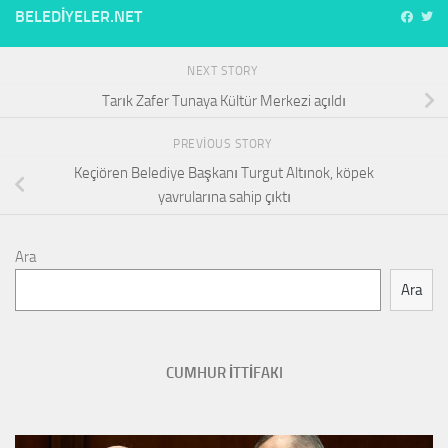
BELEDIYELER.NET
NEXT STORY
Tarık Zafer Tunaya Kültür Merkezi açıldı
PREVIOUS STORY
Keçiören Belediye Başkanı Turgut Altınok, köpek
yavrularına sahip çıktı
Ara
Ara
CUMHUR İTTİFAKI