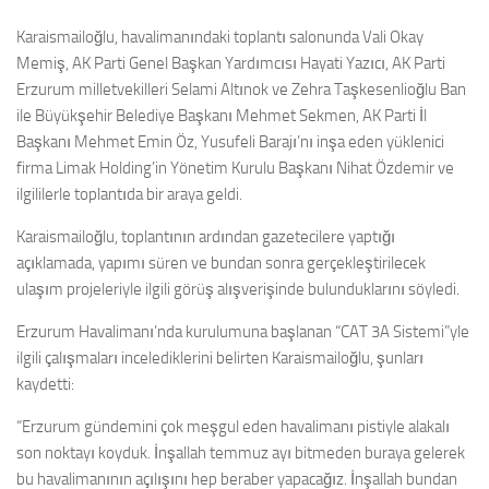
Karaismailoğlu, havalimanındaki toplantı salonunda Vali Okay
Memiş, AK Parti Genel Başkan Yardımcısı Hayati Yazıcı, AK Parti
Erzurum milletvekilleri Selami Altınok ve Zehra Taşkesenlioğlu Ban
ile Büyükşehir Belediye Başkanı Mehmet Sekmen, AK Parti İl
Başkanı Mehmet Emin Öz, Yusufeli Barajı’nı inşa eden yüklenici
firma Limak Holding’in Yönetim Kurulu Başkanı Nihat Özdemir ve
ilgililerle toplantıda bir araya geldi.
Karaismailoğlu, toplantının ardından gazetecilere yaptığı
açıklamada, yapımı süren ve bundan sonra gerçekleştirilecek
ulaşım projeleriyle ilgili görüş alışverişinde bulunduklarını söyledi.
Erzurum Havalimanı’nda kurulumuna başlanan “CAT 3A Sistemi”yle
ilgili çalışmaları incelediklerini belirten Karaismailoğlu, şunları
kaydetti:
“Erzurum gündemini çok meşgul eden havalimanı pistiyle alakalı
son noktayı koyduk. İnşallah temmuz ayı bitmeden buraya gelerek
bu havalimanının açılışını hep beraber yapacağız. İnşallah bundan