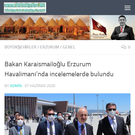
Skip to content
BÜYÜKŞEHİRLER
/
ERZURUM
/
GENEL
0
Bakan Karaismailoğlu Erzurum
Havalimanı’nda incelemelerde bulundu
BY
ADMIN
·
07 HAZIRAN 2020