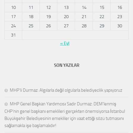
10
11
12
13
14
15
16
17
18
19
20
21
22
23
24
25
26
27
28
29
30
31
« Eyl
SON YAZILAR
MHP’li Durmaz: Algılarla değil olgularla belediyecilik yapıyoruz
MHP Genel Başkan Yardımcısı Sadir Durmaz: DEM’lenmiş
CHP’nin genel başkanı emeklileri gerçekten önemsiyorsa İstanbul
Büyükşehir Belediyesinin emekliler için vaat ettiği sözü tutmasını
sağlamakla işe başlamalıdır!