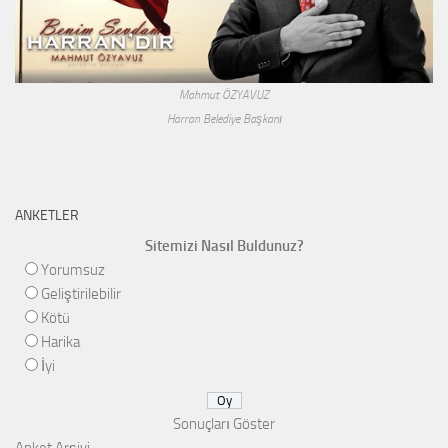
Mahmut ÖZYAVUZ
Harran Belediye Başkanı
ANKETLER
Sitemizi Nasıl Buldunuz?
Yorumsuz
Geliştirilebilir
Kötü
Harika
İyi
Sonuçları Göster