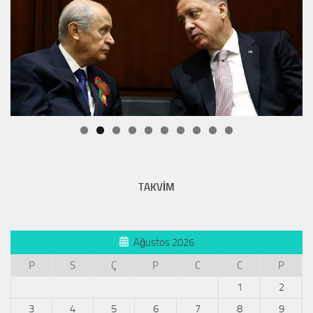
TAKVİM
Ağustos 2026
P
S
Ç
P
C
C
P
1
2
3
4
5
6
7
8
9