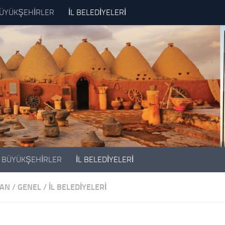
ÜYÜKŞEHİRLER
İL BELEDİYELERİ
BÜYÜKŞEHİRLER
İL BELEDİYELERİ
MAN
/
GENEL
/
İL BELEDİYELERİ