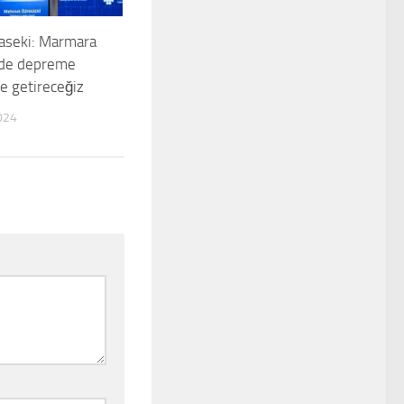
aseki: Marmara
 de depreme
le getireceğiz
024