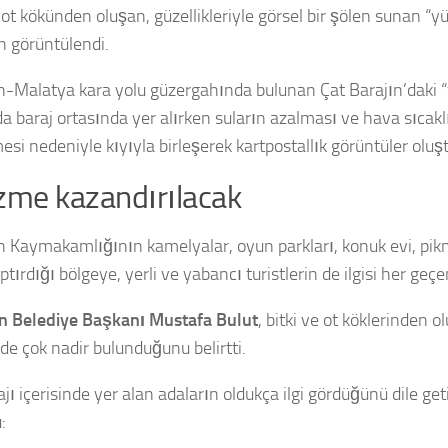
 ot kökünden oluşan, güzellikleriyle görsel bir şölen sunan “y
 görüntülendi.
n-Malatya kara yolu güzergahında bulunan Çat Barajın’daki “
da baraj ortasında yer alırken suların azalması ve hava sıcakl
esi nedeniyle kıyıyla birleşerek kartpostallık görüntüler oluş
zme kazandırılacak
n Kaymakamlığının kamelyalar, oyun parkları, konuk evi, pikni
tırdığı bölgeye, yerli ve yabancı turistlerin de ilgisi her geçe
n Belediye Başkanı Mustafa Bulut
, bitki ve ot köklerinden 
de çok nadir bulunduğunu belirtti.
jı içerisinde yer alan adaların oldukça ilgi gördüğünü dile get
: