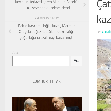
Çat
Kovid-19 tedavisi gören Muhittin Böcek’in
klinik seyrinde düzelme izlendi
kaz
PREVIOUS STORY
Bakan Karaismailoğlu: Kuzey Marmara
Otoyolu boğaz köprülerindeki trafiğin
BY
ADMI
yoğunluğunu azaltmayı başarmıştır
Ara
Ara
CUMHUR İTTİFAKI