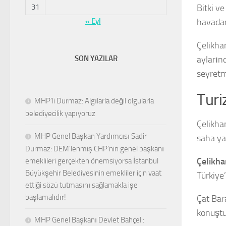
31
Bitki ve
« Eyl
havadan
Çelikha
SON YAZILAR
ayların
seyretm
Turi
MHP’li Durmaz: Algılarla değil olgularla
belediyecilik yapıyoruz
Çelikha
MHP Genel Başkan Yardımcısı Sadir
saha yap
Durmaz: DEM’lenmiş CHP’nin genel başkanı
Çelikha
emeklileri gerçekten önemsiyorsa İstanbul
Büyükşehir Belediyesinin emekliler için vaat
Türkiye’
ettiği sözü tutmasını sağlamakla işe
başlamalıdır!
Çat Bara
konuştu
MHP Genel Başkanı Devlet Bahçeli: