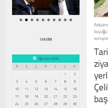
Adıyama
büyüğü 
sunuyor
TAKVİM
Tari
Ağustos 2026
ziy
P
S
Ç
P
C
C
P
yerl
1
2
3
4
5
6
7
8
9
Çel
10
11
12
13
14
15
16
baş
17
18
19
20
21
22
23
24
25
26
27
28
29
30