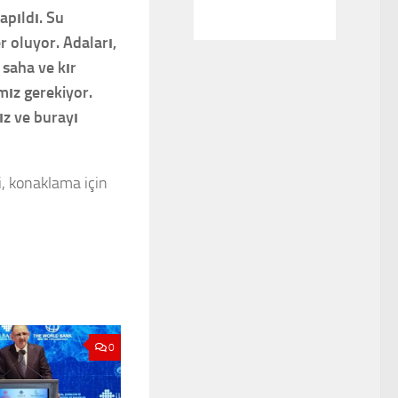
apıldı. Su
 oluyor. Adaları,
 saha ve kır
ız gerekiyor.
ız ve burayı
i, konaklama için
0