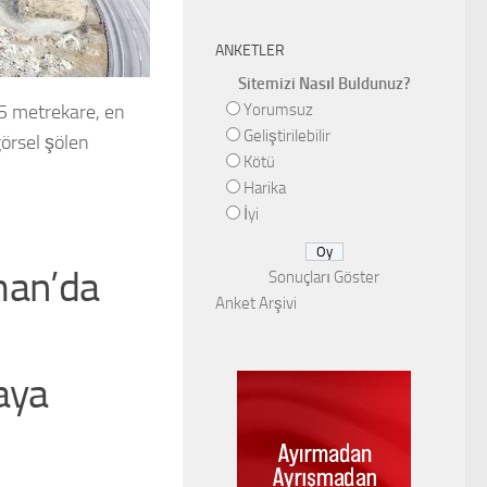
ANKETLER
Sitemizi Nasıl Buldunuz?
Yorumsuz
5 metrekare, en
Geliştirilebilir
örsel şölen
Kötü
Harika
İyi
aman’da
Sonuçları Göster
Anket Arşivi
aya