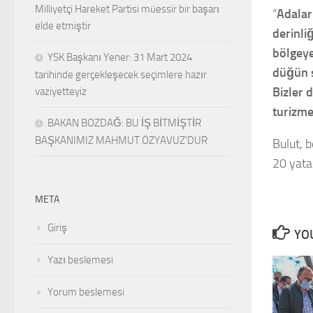
Milliyetçi Hareket Partisi müessir bir başarı
“
Adaları
elde etmiştir
derinli
bölgeye
YSK Başkanı Yener: 31 Mart 2024
düğün s
tarihinde gerçekleşecek seçimlere hazır
Bizler 
vaziyetteyiz
turizme
BAKAN BOZDAĞ: BU İŞ BİTMİŞTİR
BAŞKANIMIZ MAHMUT ÖZYAVUZ’DUR
Bulut, 
20 yatak
META
Giriş
YOU
Yazı beslemesi
Yorum beslemesi