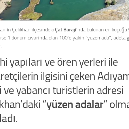
n’ın Çelikhan ilçesindeki
Çat Barajı’
nda bulunan en küçüğü 
ise 1 dönüm civarında olan 100’e yakın “yüzen ada”, adeta g
.
hi yapıları ve ören yerleri ile
aretçilerin ilgisini çeken Adıy
i ve yabancı turistlerin adresi
ikhan’daki “
yüzen adalar
” olm
ladı.