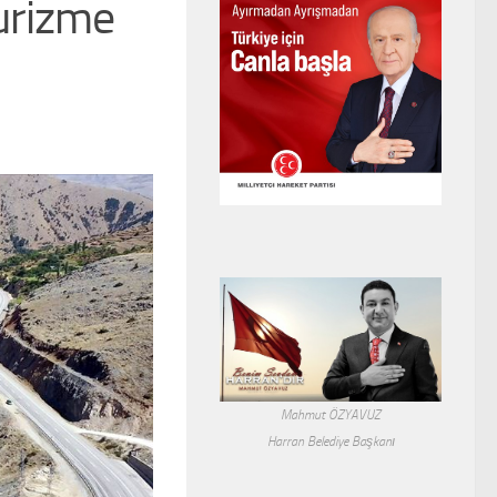
turizme
Mahmut ÖZYAVUZ
Harran Belediye Başkanı