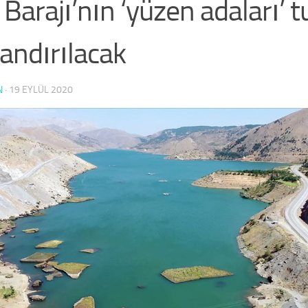
 Barajı’nın ‘yüzen adaları’ 
andırılacak
N
·
19 EYLÜL 2020