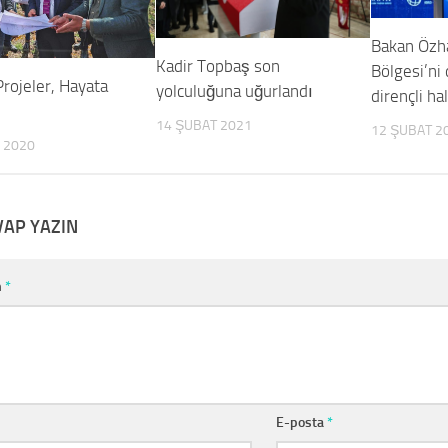
Bakan Özh
Kadir Topbaş son
Bölgesi’ni
rojeler, Hayata
yolculuğuna uğurlandı
dirençli ha
14 ŞUBAT 2021
12 ŞUBAT 2
 2020
VAP YAZIN
m
*
E-posta
*