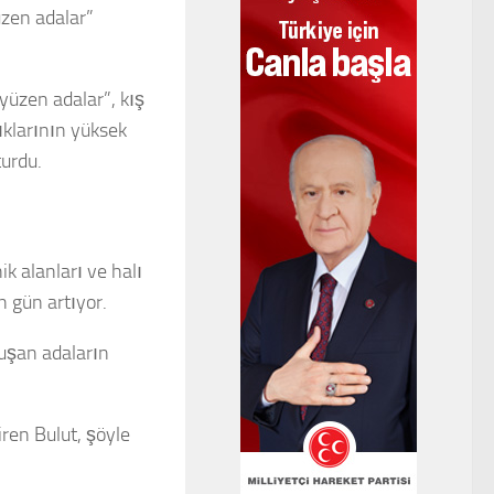
üzen adalar”
yüzen adalar”, kış
ıklarının yüksek
turdu.
k alanları ve halı
n gün artıyor.
oluşan adaların
iren Bulut, şöyle