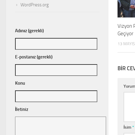
WordPress.org
Vizyon P
Adınız (gerekli)
Geçiyor
13 MAYIS
E-postanız (gerekli)
BIR CE
Konu
Yoru
İletiniz
İsim
*