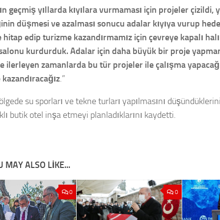
n geçmiş yıllarda kıyılara vurmaması için projeler çizildi, y
ğinin düşmesi ve azalması sonucu adalar kıyıya vurup heder
 hitap edip turizme kazandırmamız için çevreye kapalı halı
alonu kurdurduk. Adalar için daha büyük bir proje yapmam
de ilerleyen zamanlarda bu tür projeler ile çalışma yapacağ
 kazandıracağız
.”
bölgede su sporları ve tekne turları yapılmasını düşündüklerin
lı butik otel inşa etmeyi planladıklarını kaydetti.
 MAY ALSO LIKE...
0
0