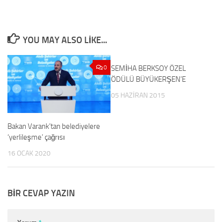
YOU MAY ALSO LIKE...
0
SEMİHA BERKSOY ÖZEL
0
ÖDÜLÜ BÜYÜKERŞEN’E
05 HAZIRAN 2015
Bakan Varank’tan belediyelere
‘yerlileşme’ çağrısı
16 OCAK 2020
BIR CEVAP YAZIN