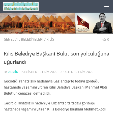
Skip to content
GENEL
/
İL BELEDİYELERİ
/
KILIS
0
Kilis Belediye Başkanı Bulut son yolculuğuna
uğurlandı
BY
ADMIN
· PUBLISHED
12 EKIM 2020
· UPDATED
12 EKIM 2020
Geçirdiği rahatsızlık nedeniyle Gaziantep’te tedavi gördüğü
hastanede yaşamını yitiren Kilis Belediye Başkanı Mehmet Abdi
Bulut’un cenazesi defnedildi.
Geçirdiği rahatsızlık nedeniyle Gaziantep’te tedavi gördüğü
hastanede yaşamını yitiren
Kilis Belediye Başkanı Mehmet Abdi