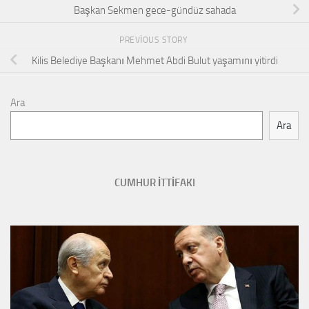
Başkan Sekmen gece-gündüz sahada
PREVIOUS STORY
Kilis Belediye Başkanı Mehmet Abdi Bulut yaşamını yitirdi
Ara
Ara
CUMHUR İTTİFAKI