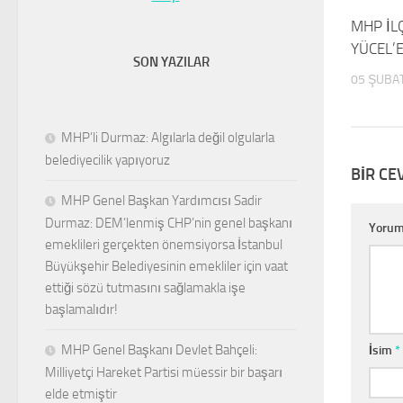
MHP İL
YÜCEL’E
SON YAZILAR
05 ŞUBA
MHP’li Durmaz: Algılarla değil olgularla
belediyecilik yapıyoruz
BIR CE
MHP Genel Başkan Yardımcısı Sadir
Durmaz: DEM’lenmiş CHP’nin genel başkanı
Yoru
emeklileri gerçekten önemsiyorsa İstanbul
Büyükşehir Belediyesinin emekliler için vaat
ettiği sözü tutmasını sağlamakla işe
başlamalıdır!
MHP Genel Başkanı Devlet Bahçeli:
İsim
*
Milliyetçi Hareket Partisi müessir bir başarı
elde etmiştir