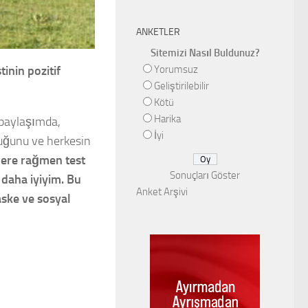
ANKETLER
Sitemizi Nasıl Buldunuz?
Yorumsuz
inin pozitif
Geliştirilebilir
Kötü
Harika
 paylaşımda,
İyi
duğunu ve herkesin
ere rağmen test
Sonuçları Göster
 daha iyiyim. Bu
Anket Arşivi
ske ve sosyal