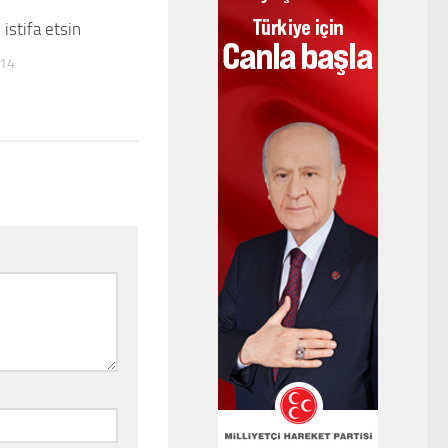
istifa etsin
0
014