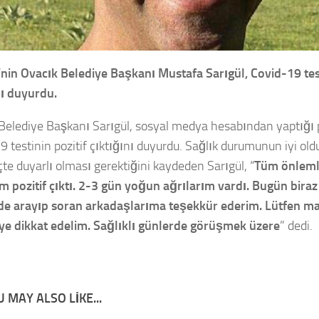
’nin Ovacık Belediye Başkanı Mustafa Sarıgül, Covid-19 test
nı duyurdu.
Belediye Başkanı Sarıgül, sosyal medya hesabından yaptığı
9 testinin pozitif çıktığını duyurdu. Sağlık durumunun iyi ol
çte duyarlı olması gerektiğini kaydeden Sarıgül, “
Tüm önleml
 pozitif çıktı. 2-3 gün yoğun ağrılarım vardı. Bugün biraz
 arayıp soran arkadaşlarıma teşekkür ederim. Lütfen ma
e dikkat edelim. Sağlıklı günlerde görüşmek üzere
” dedi.
 MAY ALSO LIKE...