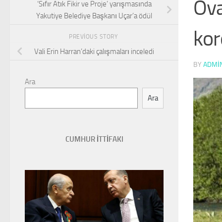
Ova
‘Sıfır Atık Fikir ve Proje’ yarışmasında
Yakutiye Belediye Başkanı Uçar’a ödül
kor
PREVIOUS STORY
Vali Erin Harran’daki çalışmaları inceledi
BY
ADMI
Ara
Ara
CUMHUR İTTİFAKI