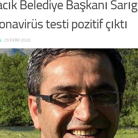
cık Belediye Başkanı Sarıg
onavirüs testi pozitif çıktı
N
·
29 EKIM 2020