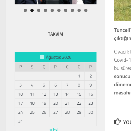
Tunceli
TAKVİM
çıktığı
Ovacık 
Ağustos 2026
Covid-1
P
S
Ç
P
C
C
P
bu süre
sonucum
1
2
dönemde
3
4
5
6
7
8
9
mesafey
10
11
12
13
14
15
16
17
18
19
20
21
22
23
24
25
26
27
28
29
30
31
YOU
« Eyl