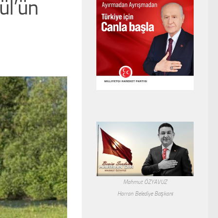
ül’ün
Mahmut ÖZYAVUZ
Harran Belediye Başkanı