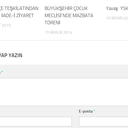
ÇE TEŞKİLATINDAN
0
BÜYÜKŞEHİR ÇOCUK
0
Yavaş: YSK 
 İADE-İ ZİYARET
MECLİSİ’NDE MAZBATA
10 NISAN 2
TÖRENİ
T 2015
15 ARALIK 2014
VAP YAZIN
m
*
E-posta
*