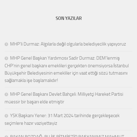
SON YAZILAR
MHP’li Durmaz: Algılarla değil olgularla belediyecilik yapıyoruz
MHP Genel Başkan Yardımcısı Sadir Durmaz: DEM’lenmiş
CHP’nin genel başkanı emeklileri gerçekten önemsiyorsa İstanbul
Büyükşehir Belediyesinin emekliler için vaat ettiği sözü tutmasını
sağlamakla işe başlamalıdır!
MHP Genel Başkanı Devlet Bahçeli: Milliyetçi Hareket Partisi
müessir bir başarı elde etmiştir
YSK Başkanı Yener: 31 Mart 2024 tarihinde gerçekleşecek
seçimlere hazır vaziyetteyiz
BAKAN BOZDAĞ: BU İŞ BİTMİŞTİR BAŞKANIMIZ MAHMUT