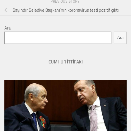
PREVIOUS STORY
Bayındır Belediye Başkanı’nın koronavirüs testi pozitif çıktı
Ara
Ara
CUMHUR İTTİFAKI