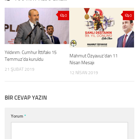
0
0
Yıldırım: Cumhur İttifakı 15
Mahmut Özyavuz’dan 11
Temmuz’da kuruldu
Nisan Mesajı
21 ŞUBAT 2019
12 NISAN 2019
BIR CEVAP YAZIN
Yorum
*