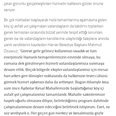
çıkan görüntü gerçekleştirilen hizmetin kalitesini gözler önüne
seriyor.
Bir çok noktadan başlayarak hızla tamamlanma aşamasına gelen
köy içi asfalt yol çalışmaları vatandaşların da takdirini toplarken
gerek temasları sırasında bizzat yerinde tespit ettiği sorunları,
gerek ise de vatandaşların kendilerine ulaştırdığı taleplere anında
yanıt verdiklerini kaydeden Harran Belediye Başkanı Mahmut
Özyavuz; “
Göreve gelir gelmez kollarımızı sıvadık ve tüm
enerjimizle Harranlı hemşerilerimizin emrinde olmaya, bu
zamana dek görülmeyen hizmeti vatandaşlarımıza sunmaya
devam ettik. Birçok bölgede ekipler vatandaşlarımız için mesai
harcarken geri dönüşler noktasında da halkımızın teveccühünü
görmek hizmet aşkımızı daha da arttırıyor. Bugün itibariyle kısa
süre önce Aydınlar Kırsal Mahallemizde başlattığımız köy içi
asfalt yol çalışmalarımız tamamlandı. Mahalle sakinlerimize
hayırlı uğurlu olmasını diliyor, belirlediğimiz program dahilinde
çalışmalarımızın devam edeceğini belirtmek istiyorum. Evet, ne
söz verdiysek o. Her geçen gün merkez ve kırsalımızda gözle