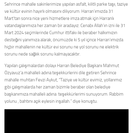
Sehrince mahalle sakinlerimize yapılan asfalt, kilitli parke taşı, taziye
ve kültür evinin hayırlı olmasını diliyorum. Harran’ımızda 31
Mart’tan sonra nice yeni hizmetlere imza atmak için Harranlı
vatandaşlarımıza her zaman bir aradayız. Cenabı Allah’ın izni ile 31
Mart 2024 seçimlerinde Cumhur ittifakı ile beraber halkımızın
desteğini yanımıza alarak, önümüzde ki 5 yıl içince Harran’ımızda
hiçbir mahallenin ne kültür evi sorunu ne yol sorunu ne elektrik
sorunu nede sağlık sorunu kalmayacaktır.
Yapılan çalışmalardan dolayı Harran Belediye Başkanı Mahmut
Özyavuz’a mahalleli adına teşekkürlerini dile getiren Sehrince
mahalle muhtarı Fevzi Aykut, “Taziye ve kültür evimiz, yollarımız
gibi çalışmalarda her zaman bizimle beraber olan belediye
başkanımıza mahalleli adına teşekkürlerimi sunuyorum. Rabbim
yolunu , bahtını açık eylesin inşallah.” diye konuştu.