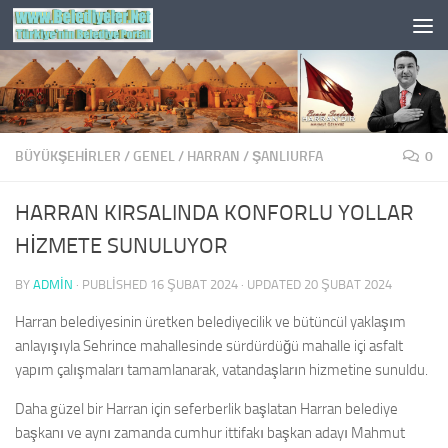
Skip to content
BÜYÜKŞEHİRLER
/
GENEL
/
HARRAN
/
ŞANLIURFA
0
HARRAN KIRSALINDA KONFORLU YOLLAR
HİZMETE SUNULUYOR
BY
ADMIN
· PUBLISHED
16 ŞUBAT 2024
· UPDATED
20 ŞUBAT 2024
Harran belediyesinin üretken belediyecilik ve bütüncül yaklaşım
anlayışıyla Sehrince mahallesinde sürdürdüğü mahalle içi asfalt
yapım çalışmaları tamamlanarak, vatandaşların hizmetine sunuldu.
Daha güzel bir Harran için seferberlik başlatan Harran belediye
başkanı ve aynı zamanda cumhur ittifakı başkan adayı Mahmut