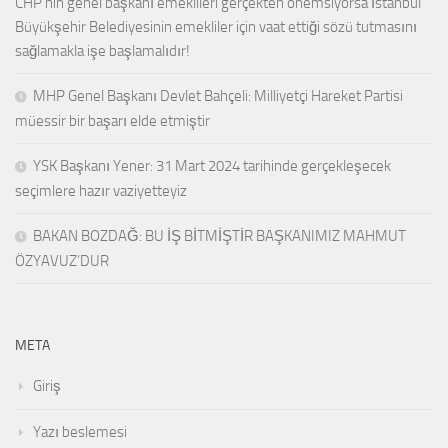
CHP’nin genel başkanı emeklileri gerçekten önemsiyorsa İstanbul
Büyükşehir Belediyesinin emekliler için vaat ettiği sözü tutmasını
sağlamakla işe başlamalıdır!
MHP Genel Başkanı Devlet Bahçeli: Milliyetçi Hareket Partisi
müessir bir başarı elde etmiştir
YSK Başkanı Yener: 31 Mart 2024 tarihinde gerçekleşecek
seçimlere hazır vaziyetteyiz
BAKAN BOZDAĞ: BU İŞ BİTMİŞTİR BAŞKANIMIZ MAHMUT
ÖZYAVUZ’DUR
META
Giriş
Yazı beslemesi