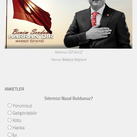
Mahmut ÖZYAVUZ
Harran Belediye Başkanı
ANKETLER
Sitemizi Nasıl Buldunuz?
Yorumsuz
Geliştirilebilir
Kötü
Harika
İyi