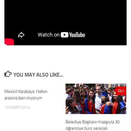
YOU MAY ALSO LIKE...
Mevlüt Karakaya: Halkın
0
0
arasına ben iniyorum
10 MART 2014
Belediye Başkanı maaşıyla 30
öğrenciye burs verecek