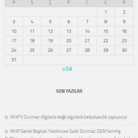
P
S
Ç
P
C
C
P
1
2
3
4
5
6
7
8
9
10
11
12
13
14
15
16
17
18
19
20
21
22
23
24
25
26
27
28
29
30
31
« Eyl
SON YAZILAR
MHP’li Durmaz: Algılarla değil olgularla belediyecilik yapıyoruz
MHP Genel Başkan Yardımcısı Sadir Durmaz: DEM’lenmiş