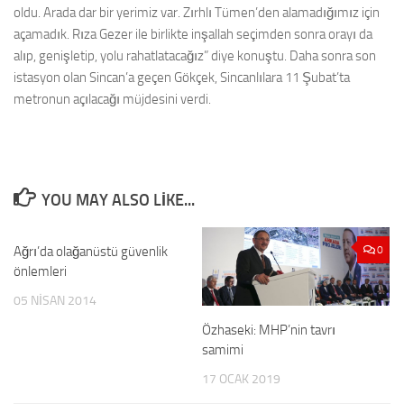
oldu. Arada dar bir yerimiz var. Zırhlı Tümen’den alamadığımız için
açamadık. Rıza Gezer ile birlikte inşallah seçimden sonra orayı da
alıp, genişletip, yolu rahatlatacağız” diye konuştu. Daha sonra son
istasyon olan Sincan’a geçen Gökçek, Sincanlılara 11 Şubat’ta
metronun açılacağı müjdesini verdi.
YOU MAY ALSO LIKE...
Ağrı’da olağanüstü güvenlik
0
0
önlemleri
05 NISAN 2014
Özhaseki: MHP’nin tavrı
samimi
17 OCAK 2019