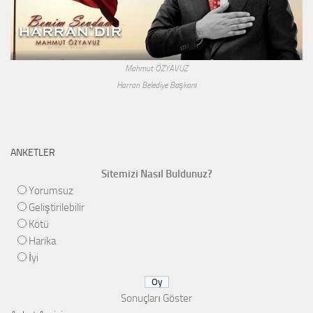
Mahmut ÖZYAVUZ
Harran Belediye Başkanı
ANKETLER
Sitemizi Nasıl Buldunuz?
Yorumsuz
Geliştirilebilir
Kötü
Harika
İyi
Sonuçları Göster