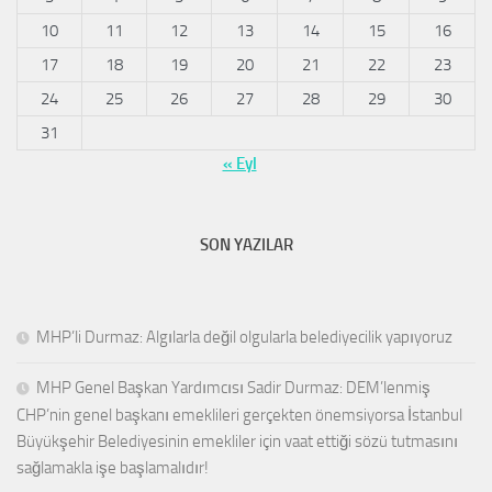
10
11
12
13
14
15
16
17
18
19
20
21
22
23
24
25
26
27
28
29
30
31
« Eyl
SON YAZILAR
MHP’li Durmaz: Algılarla değil olgularla belediyecilik yapıyoruz
MHP Genel Başkan Yardımcısı Sadir Durmaz: DEM’lenmiş
CHP’nin genel başkanı emeklileri gerçekten önemsiyorsa İstanbul
Büyükşehir Belediyesinin emekliler için vaat ettiği sözü tutmasını
sağlamakla işe başlamalıdır!