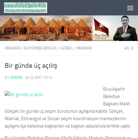
Skip to content
ANKARA
/
BÜYÜKŞEHİRLER
/
GENEL
/
MAMAK
0
Bir günde üç açılış
BY
ADMIN
·
04 ŞUBAT 2014
Büyükşehir
Belediye
Başkanı Melih
Gökçek, bir günde üç seçim bürosunun açılışına katıldı. Gökçek,
Mamak, Etimesgut ve Sincan seçim koordinasyon merkezlerinin
açılışını ilçe belediye başkanları ve başkan adaylarıyla birlikte yaptı.