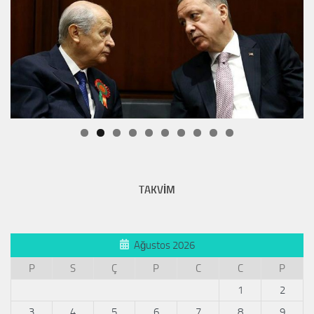
TAKVİM
Ağustos 2026
P
S
Ç
P
C
C
P
1
2
3
4
5
6
7
8
9