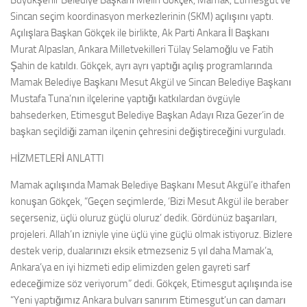
Büyükşehir Belediye Başkanı Melih Gökçek, Mamak, Etimesgut ve
Sincan seçim koordinasyon merkezlerinin (SKM) açılışını yaptı.
Açılışlara Başkan Gökçek ile birlikte, Ak Parti Ankara İl Başkanı
Murat Alpaslan, Ankara Milletvekilleri Tülay Selamoğlu ve Fatih
Şahin de katıldı. Gökçek, ayrı ayrı yaptığı açılış programlarında
Mamak Belediye Başkanı Mesut Akgül ve Sincan Belediye Başkanı
Mustafa Tuna’nın ilçelerine yaptığı katkılardan övgüyle
bahsederken, Etimesgut Belediye Başkan Adayı Rıza Gezer’in de
başkan seçildiği zaman ilçenin çehresini değiştireceğini vurguladı.
HİZMETLERİ ANLATTI
Mamak açılışında Mamak Belediye Başkanı Mesut Akgül’e ithafen
konuşan Gökçek, “Geçen seçimlerde, ‘Bizi Mesut Akgül ile beraber
seçerseniz, üçlü oluruz güçlü oluruz’ dedik. Gördünüz başarıları,
projeleri. Allah’ın izniyle yine üçlü yine güçlü olmak istiyoruz. Bizlere
destek verip, dualarınızı eksik etmezseniz 5 yıl daha Mamak’a,
Ankara’ya en iyi hizmeti edip elimizden gelen gayreti sarf
edeceğimize söz veriyorum” dedi. Gökçek, Etimesgut açılışında ise
“Yeni yaptığımız Ankara bulvarı sanırım Etimesgut’un can damarı