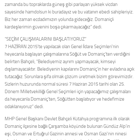
zamanda bu topraklarda güneş gibi parlayan yüksek vicdan
sayesinde hamdolsun ki buradayız ve bu vatanın ebedi sahipleriyiz.
Biz her zaman ecdadımızın yolunda gideceğiz. Domaniçli
kardeşlerimin güvenini boşa çıkarmayacağız” dedi.
“SEÇİM ÇALIŞMALARINI BAŞLATIYORUZ”
7 HAZİRAN 2015’te yapılacak olan Genel İdare Seçimleri’nin
heyecanla başlayan çalışmalarına Söğüt ve Domaniç’ten verdiğini
belirten Bahçeli, “Belediyemiz ayrım yapmayacak, kimseyi
dışlamayacaktır. Belediyenin kapılarını Domaniç’in her evladına açık
tutacağız. Sorunlara şifa olmak çözüm üretmek bizim görevimizdir.
Sizlerin huzurunda normal süresi 7 Haziran 2015 tarihi olan 25.
Dönem Milletvekilliği Genel Seçimleri için yapacağımız çalışmaları
da heyecanla Domaniç’ten, Söğütten başlatıyor ve hedefimize
odaklanıyoruz” dedi.
MHP Genel Başkanı Devlet Bahçeli Kütahya programına ilk olarak
Domaniç ilçesine bağlı Çarşamba köyünde bulunan Gündüz Alp’in
eşi, Osman ve Ertuğrul Gazinin annesi ve Osman Gazi’nin ninesi