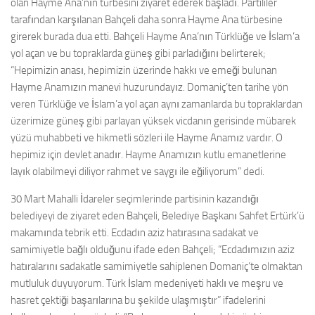
olan Hayme Ana’nın türbesini ziyaret ederek başladı. Partililer
tarafından karşılanan Bahçeli daha sonra Hayme Ana türbesine
girerek burada dua etti. Bahçeli Hayme Ana’nın Türklüğe ve İslam’a
yol açan ve bu topraklarda güneş gibi parladığını belirterek;
“Hepimizin anası, hepimizin üzerinde hakkı ve emeği bulunan
Hayme Anamızın manevi huzurundayız. Domaniç’ten tarihe yön
veren Türklüğe ve İslam’a yol açan aynı zamanlarda bu topraklardan
üzerimize güneş gibi parlayan yüksek vicdanın gerisinde mübarek
yüzü muhabbeti ve hikmetli sözleri ile Hayme Anamız vardır. O
hepimiz için devlet anadır. Hayme Anamızın kutlu emanetlerine
layık olabilmeyi diliyor rahmet ve saygı ile eğiliyorum” dedi.
30 Mart Mahalli İdareler seçimlerinde partisinin kazandığı
belediyeyi de ziyaret eden Bahçeli, Belediye Başkanı Sahfet Ertürk’ü
makamında tebrik etti. Ecdadın aziz hatırasına sadakat ve
samimiyetle bağlı olduğunu ifade eden Bahçeli; “Ecdadımızın aziz
hatıralarını sadakatle samimiyetle sahiplenen Domaniç’te olmaktan
mutluluk duyuyorum. Türk İslam medeniyeti haklı ve meşru ve
hasret çektiği başarılarına bu şekilde ulaşmıştır” ifadelerini