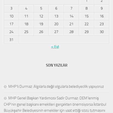
1
2
3
4
5
6
7
8
9
10
11
12
13
14
15
16
17
18
19
20
21
22
23
24
25
26
27
28
29
30
31
« Eyl
SON YAZILAR
MHP’li Durmaz: Algılarla değil olgularla belediyecilik yapıyoruz
MHP Genel Başkan Yardımcısı Sadir Durmaz: DEM’lenmiş
CHP’nin genel başkanı emeklileri gerçekten önemsiyorsa İstanbul
Büyükşehir Belediyesinin emekliler için vaat ettiği sözü tutmasını