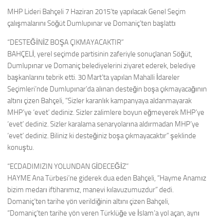
MHP Lideri Bahçeli 7 Haziran 2015’te yapılacak Genel Seçim
çalışmalarını Söğüt Dumlupınar ve Domaniç’ten başlattı
“DESTEĞİNİZ BOŞA ÇIKMAYACAKTIR”
BAHÇELİ, yerel seçimde partisinin zaferiyle sonuçlanan Söğüt,
Dumlupınar ve Domaniç belediyelerini ziyaret ederek, belediye
başkanlarını tebrik etti. 30 Mart’ta yapılan Mahalli İdareler
Seçimleri’nde Dumlupınar’da alınan desteğin boşa çıkmayacağının
altını çizen Bahçeli, “Sizler karanlık kampanyaya aldanmayarak
MHP’ye ‘evet’ dediniz. Sizler zalimlere boyun eğmeyerek MHP’ye
‘evet’ dediniz. Sizler karalama senaryolarına aldırmadan MHP’ye
‘evet’ dediniz. Biliniz ki desteğiniz boşa çıkmayacaktır” şeklinde
konuştu.
“ECDADIMIZIN YOLUNDAN GİDECEĞİZ”
HAYME Ana Türbesi’ne giderek dua eden Bahçeli, “Hayme Anamız
bizim medarı iftiharımız, manevi kılavuzumuzdur” dedi.
Domaniç’ten tarihe yön verildiğinin altını çizen Bahçeli,
“Domaniç’ten tarihe yön veren Türklüğe ve İslam’a yol açan, aynı