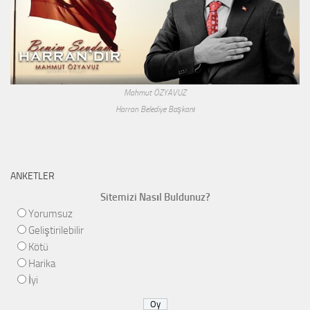
Mahmut ÖZYAVUZ
Harran Belediye Başkanı
ANKETLER
Sitemizi Nasıl Buldunuz?
Yorumsuz
Geliştirilebilir
Kötü
Harika
İyi