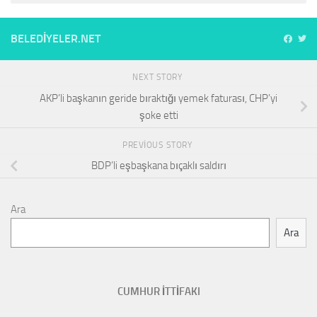
BELEDIYELER.NET
NEXT STORY
AKP’li başkanın geride bıraktığı yemek faturası, CHP’yi
şoke etti
PREVIOUS STORY
BDP’li eşbaşkana bıçaklı saldırı
Ara
Ara
CUMHUR İTTİFAKI