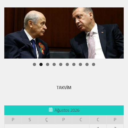
TAKVİM
Ağustos 2026
P
S
Ç
P
C
C
P