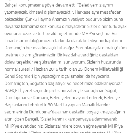
Bahçeli konuşmasına şöyle devam etti: “Belediyemiz ayrım
yapmayacak, kimseyi dışlamayacaktır. Herkese aynı mesafeden
bakacaklar. Çünkü Hayme Anamızın vasiyeti budur ve bizim buna
duyarsız kalmamız söz konusu olmayacaktır. Sizlerle her türlü ayak
oyununa tuzak ve tertibe aldırış etmende MHP’yi seçtiniz. Bu
itibarla sorumluluğumuzun farkında olarak belediyenin kapılarını
Domaniç’in her evladına açık tutacağız. Sorunlara şifa olmak çözüm
üretmek bizim görevimizdir. Bir kez daha verdiğiniz destekten
dolayı teşekkür ve şükranlarımı sunuyorum. Sizlerin huzurunda
normal süresi 7 Haziran 2015 tarihi olan 25. Dönem Milletvekilliği
Genel Seçimleri için yapacağımız çalışmaları da heyecanla
Domaniç’ten, Söğütten başlatıyor ve hedefimize odaklanıyoruz.”
BAHÇELİ, yerel seçimde partisinin zaferiyle sonuçlanan Söğüt,
Dumlupınar ve Domaniç Belediyelerini ziyaret ederek, Belediye
Başkanlarını tebrik etti. 30 Mart’ta yapılan Mahalli İdareler
seçimlerinde Dumlupınar’da alınan desteğin boşa çıkmayacağının
altını çizen Bahçeli, “Sizler karanlık kampanyaya aldanmayarak
MHP’ye evet dediniz. Sizler zalimlere boyun eğmeyerek MHP’ye