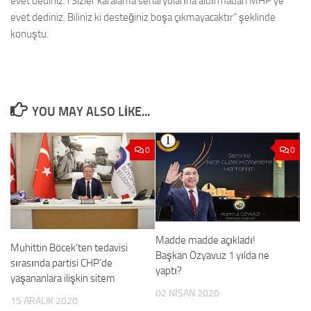
evet dediniz. i Sizler karalama senaryolarına aldırmadan MHP’ye
evet dediniz. Biliniz ki desteğiniz boşa çıkmayacaktır” şeklinde
konuştu.
YOU MAY ALSO LIKE...
0
0
Madde madde açıkladı!
Muhittin Böcek’ten tedavisi
Başkan Özyavuz 1 yılda ne
sırasında partisi CHP’de
yaptı?
yaşananlara ilişkin sitem
02 NISAN 2020
15 ARALIK 2020