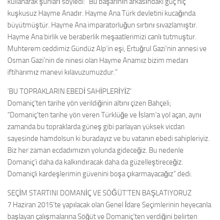
kullanarak şunları söyledi: “Bu başarının arkasındaki güç hiç
kuşkusuz Hayme Anadır. Hayme Ana Türk devletini kucağında
büyütmüştür. Hayme Ana imparatorluğun sırtını sıvazlamıştır.
Hayme Ana birlik ve beraberlik meşaatlerimizi canlı tutmuştur.
Muhterem ceddimiz Gündüz Alp’in eşi, Ertuğrul Gazi’nin annesi ve
Osman Gazi’nin de ninesi olan Hayme Anamız bizim medarı
iftiharımız manevi kılavuzumuzdur.”
‘BU TOPRAKLARIN EBEDİ SAHİPLERİYİZ’
Domaniç’ten tarihe yön verildiğinin altını çizen Bahçeli;
“Domaniç’ten tarihe yön veren Türklüğe ve İslam’a yol açan, aynı
zamanda bu topraklarda güneş gibi parlayan yüksek vicdan
sayesinde hamdolsun ki buradayız ve bu vatanın ebedi sahipleriyiz.
Biz her zaman ecdadımızın yolunda gideceğiz. Bu nedenle
Domaniç’i daha da kalkındıracak daha da güzelleştireceğiz.
Domaniçli kardeşlerimin güvenini boşa çıkarmayacağız” dedi.
SEÇİM STARTINI DOMANİÇ VE SÖĞÜT’TEN BAŞLATIYORUZ
7 Haziran 2015’te yapılacak olan Genel İdare Seçimlerinin heyecanla
başlayan çalışmalarına Söğüt ve Domaniç’ten verdiğini belirten