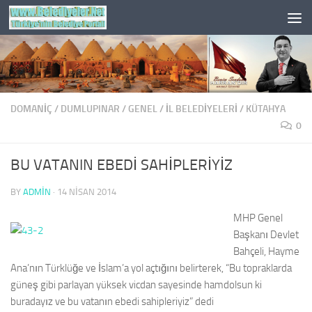
Skip to content
DOMANIÇ
/
DUMLUPINAR
/
GENEL
/
İL BELEDİYELERİ
/
KÜTAHYA
0
BU VATANIN EBEDİ SAHİPLERİYİZ
BY
ADMIN
·
14 NISAN 2014
MHP Genel
Başkanı Devlet
Bahçeli, Hayme
Ana’nın Türklüğe ve İslam’a yol açtığını belirterek, “Bu topraklarda
güneş gibi parlayan yüksek vicdan sayesinde hamdolsun ki
buradayız ve bu vatanın ebedi sahipleriyiz” dedi