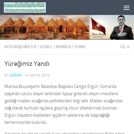
Skip to content
BÜYÜKŞEHİRLER
/
GENEL
/
MANISA
/
SOMA
0
Yüreğimiz Yandı
BY
ADMIN
·
14 MAYIS 2014
Manisa Büyükşehir Belediye Başkanı Cengiz Ergün, Soma’da
yaşanan üzücü olayın ardından ilçeye giderek olayın meydana
geldiği maden ocağında yetkililerden bilgi aldı. Maden ocağından
sağ olarak kurtulan işçilere geçmiş olsun dileklerinde bulunan
Ergün, hayatını kaybeden işçilerin ailelerine de başsağlığı
temennisinde bulundu.