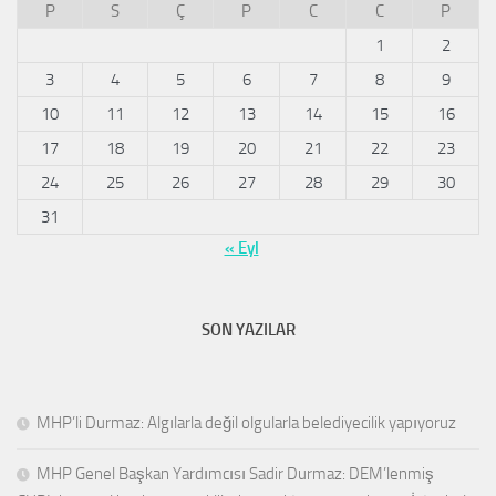
P
S
Ç
P
C
C
P
1
2
3
4
5
6
7
8
9
10
11
12
13
14
15
16
17
18
19
20
21
22
23
24
25
26
27
28
29
30
31
« Eyl
SON YAZILAR
MHP’li Durmaz: Algılarla değil olgularla belediyecilik yapıyoruz
MHP Genel Başkan Yardımcısı Sadir Durmaz: DEM’lenmiş