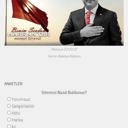
Mahmut ÖZYAVUZ
Harran Belediye Başkanı
ANKETLER
Sitemizi Nasıl Buldunuz?
Yorumsuz
Geliştirilebilir
Kötü
Harika
İyi