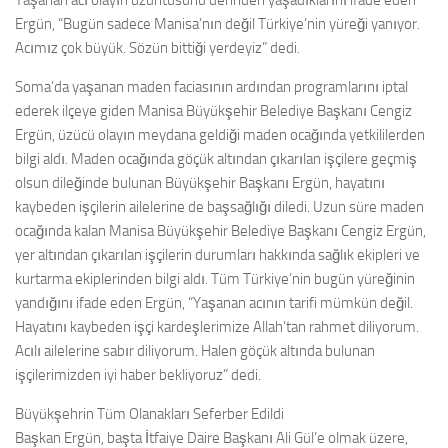
Yaşanan acı olayın üzüntüsünü derinden yaşadıklarını ifade eden
Ergün, “Bugün sadece Manisa’nın değil Türkiye’nin yüreği yanıyor.
Acımız çok büyük. Sözün bittiği yerdeyiz” dedi.
Soma’da yaşanan maden faciasının ardından programlarını iptal
ederek ilçeye giden Manisa Büyükşehir Belediye Başkanı Cengiz
Ergün, üzücü olayın meydana geldiği maden ocağında yetkililerden
bilgi aldı. Maden ocağında göçük altından çıkarılan işçilere geçmiş
olsun dileğinde bulunan Büyükşehir Başkanı Ergün, hayatını
kaybeden işçilerin ailelerine de başsağlığı diledi. Uzun süre maden
ocağında kalan Manisa Büyükşehir Belediye Başkanı Cengiz Ergün,
yer altından çıkarılan işçilerin durumları hakkında sağlık ekipleri ve
kurtarma ekiplerinden bilgi aldı. Tüm Türkiye’nin bugün yüreğinin
yandığını ifade eden Ergün, “Yaşanan acının tarifi mümkün değil.
Hayatını kaybeden işçi kardeşlerimize Allah’tan rahmet diliyorum.
Acılı ailelerine sabır diliyorum. Halen göçük altında bulunan
işçilerimizden iyi haber bekliyoruz” dedi.
Büyükşehrin Tüm Olanakları Seferber Edildi
Başkan Ergün, başta İtfaiye Daire Başkanı Ali Gül’e olmak üzere,