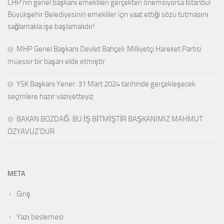
CHP’nin genel başkanı emeklileri gerçekten önemsiyorsa İstanbul
Büyükşehir Belediyesinin emekliler için vaat ettiği sözü tutmasını
sağlamakla işe başlamalıdır!
MHP Genel Başkanı Devlet Bahçeli: Milliyetçi Hareket Partisi
müessir bir başarı elde etmiştir
YSK Başkanı Yener: 31 Mart 2024 tarihinde gerçekleşecek
seçimlere hazır vaziyetteyiz
BAKAN BOZDAĞ: BU İŞ BİTMİŞTİR BAŞKANIMIZ MAHMUT
ÖZYAVUZ’DUR
META
Giriş
Yazı beslemesi