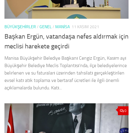
BÜYÜKŞEHİRLER
/
GENEL
/
MANISA
11 KASIM 2021
Başkan Ergün, vatandaşa nefes aldırmak için
meclisi harekete geçirdi
Manisa Büyükşehir Belediye Başkanı Cengiz Ergün, Kasım ayı
Büyükşehir Belediye Meclis Toplantısı’nda, ilçe belediyelerince
belirlenen ve su faturaları üzerinden tahsilatı gerçekleştirilen
evsel katı atık toplama ve bertaraf ücretleri ile ilgili önemli
açıklamalarda bulundu. Katı...
0