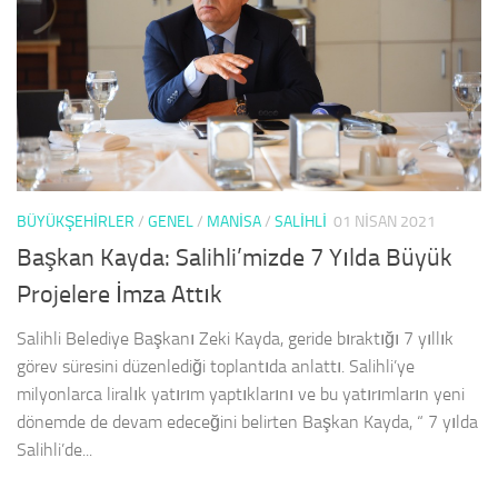
BÜYÜKŞEHİRLER
/
GENEL
/
MANISA
/
SALIHLI
01 NISAN 2021
Başkan Kayda: Salihli’mizde 7 Yılda Büyük
Projelere İmza Attık
Salihli Belediye Başkanı Zeki Kayda, geride bıraktığı 7 yıllık
görev süresini düzenlediği toplantıda anlattı. Salihli’ye
milyonlarca liralık yatırım yaptıklarını ve bu yatırımların yeni
dönemde de devam edeceğini belirten Başkan Kayda, “ 7 yılda
Salihli’de...