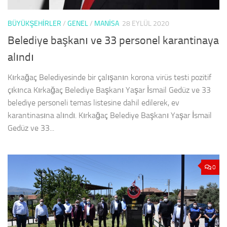
BÜYÜKŞEHİRLER
/
GENEL
/
MANISA
28 EYLÜL 2020
Belediye başkanı ve 33 personel karantinaya
alındı
Kırkağaç Belediyesinde bir çalışanın korona virüs testi pozitif
çıkınca Kırkağaç Belediye Başkanı Yaşar İsmail Gedüz ve 33
belediye personeli temas listesine dahil edilerek, ev
karantinasına alındı. Kırkağaç Belediye Başkanı Yaşar İsmail
Gedüz ve 33...
0