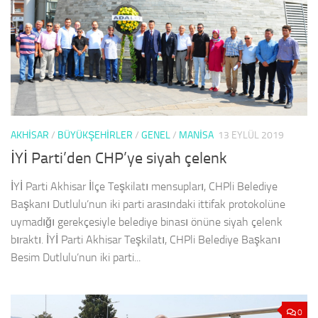
AKHISAR
/
BÜYÜKŞEHİRLER
/
GENEL
/
MANISA
13 EYLÜL 2019
İYİ Parti’den CHP’ye siyah çelenk
İYİ Parti Akhisar İlçe Teşkilatı mensupları, CHPli Belediye
Başkanı Dutlulu’nun iki parti arasındaki ittifak protokolüne
uymadığı gerekçesiyle belediye binası önüne siyah çelenk
bıraktı. İYİ Parti Akhisar Teşkilatı, CHPli Belediye Başkanı
Besim Dutlulu’nun iki parti...
0