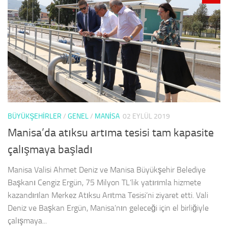
BÜYÜKŞEHİRLER
/
GENEL
/
MANISA
02 EYLÜL 2019
Manisa’da atıksu artıma tesisi tam kapasite
çalışmaya başladı
Manisa Valisi Ahmet Deniz ve Manisa Büyükşehir Belediye
Başkanı Cengiz Ergün, 75 Milyon TL’lik yatırımla hizmete
kazandırılan Merkez Atıksu Arıtma Tesisi’ni ziyaret etti. Vali
Deniz ve Başkan Ergün, Manisa’nın geleceği için el birliğiyle
çalışmaya...