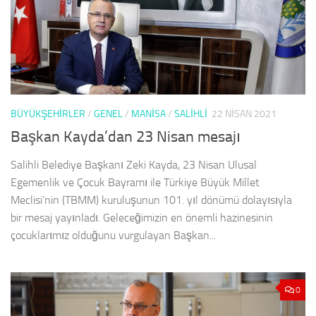
BÜYÜKŞEHİRLER
/
GENEL
/
MANISA
/
SALIHLI
22 NISAN 2021
Başkan Kayda’dan 23 Nisan mesajı
Salihli Belediye Başkanı Zeki Kayda, 23 Nisan Ulusal
Egemenlik ve Çocuk Bayramı ile Türkiye Büyük Millet
Meclisi’nin (TBMM) kuruluşunun 101. yıl dönümü dolayısıyla
bir mesaj yayınladı. Geleceğimizin en önemli hazinesinin
çocuklarımız olduğunu vurgulayan Başkan...
0