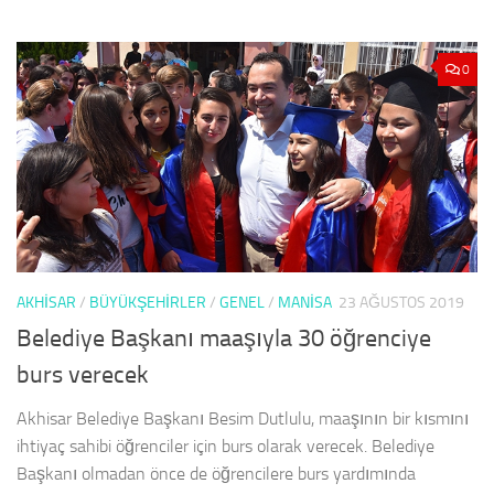
0
AKHISAR
/
BÜYÜKŞEHİRLER
/
GENEL
/
MANISA
23 AĞUSTOS 2019
Belediye Başkanı maaşıyla 30 öğrenciye
burs verecek
Akhisar Belediye Başkanı Besim Dutlulu, maaşının bir kısmını
ihtiyaç sahibi öğrenciler için burs olarak verecek. Belediye
Başkanı olmadan önce de öğrencilere burs yardımında