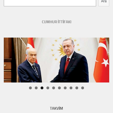
Ara
CUMHUR İTTİFAKI
TAKVİM