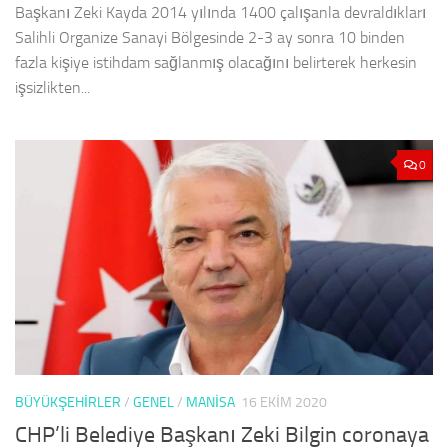
Başkanı Zeki Kayda 2014 yılında 1400 çalışanla devraldıkları
Salihli Organize Sanayi Bölgesinde 2-3 ay sonra 10 binden
fazla kişiye istihdam sağlanmış olacağını belirterek herkesin
işsizlikten...
0
BÜYÜKŞEHİRLER
/
GENEL
/
MANISA
16 EKIM 2020
CHP’li Belediye Başkanı Zeki Bilgin coronaya