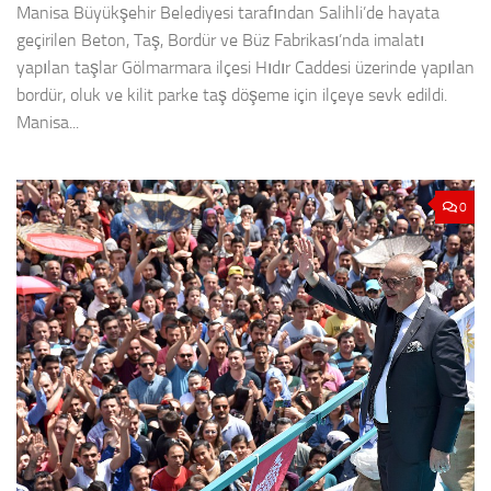
Manisa Büyükşehir Belediyesi tarafından Salihli’de hayata
geçirilen Beton, Taş, Bordür ve Büz Fabrikası’nda imalatı
yapılan taşlar Gölmarmara ilçesi Hıdır Caddesi üzerinde yapılan
bordür, oluk ve kilit parke taş döşeme için ilçeye sevk edildi.
Manisa...
0