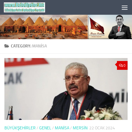
Skip to content
CATEGORY:
MANISA
0
BÜYÜKŞEHİRLER
/
GENEL
/
MANISA
/
MERSIN
22 OCAK 2024