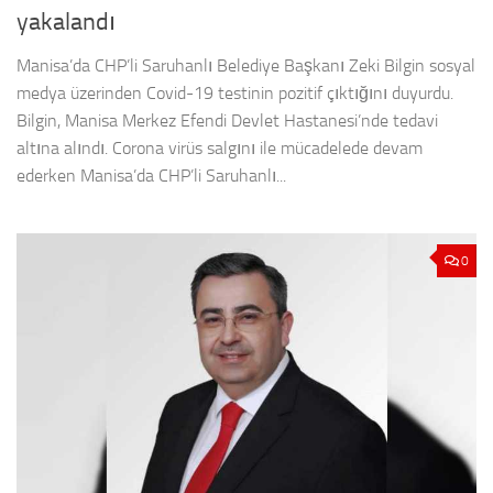
yakalandı
Manisa’da CHP’li Saruhanlı Belediye Başkanı Zeki Bilgin sosyal
medya üzerinden Covid-19 testinin pozitif çıktığını duyurdu.
Bilgin, Manisa Merkez Efendi Devlet Hastanesi’nde tedavi
altına alındı. Corona virüs salgını ile mücadelede devam
ederken Manisa’da CHP’li Saruhanlı...
0