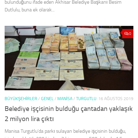
bulunduğunu ifade eden Akhisar Belediye Başkanı Besim
Dutlulu, buna ek olarak...
0
BÜYÜKŞEHİRLER
/
GENEL
/
MANISA
/
TURGUTLU
16 AĞUSTOS 2019
Belediye işçisinin bulduğu çantadan yaklaşık
2 milyon lira çıktı
Manisa Turgutlu’da parkı sulayan belediye işçisinin bulduğu,