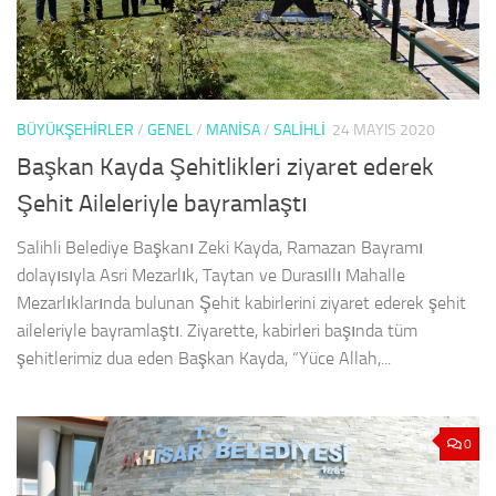
BÜYÜKŞEHİRLER
/
GENEL
/
MANISA
/
SALIHLI
24 MAYIS 2020
Başkan Kayda Şehitlikleri ziyaret ederek
Şehit Aileleriyle bayramlaştı
Salihli Belediye Başkanı Zeki Kayda, Ramazan Bayramı
dolayısıyla Asri Mezarlık, Taytan ve Durasıllı Mahalle
Mezarlıklarında bulunan Şehit kabirlerini ziyaret ederek şehit
aileleriyle bayramlaştı. Ziyarette, kabirleri başında tüm
şehitlerimiz dua eden Başkan Kayda, “Yüce Allah,...
0