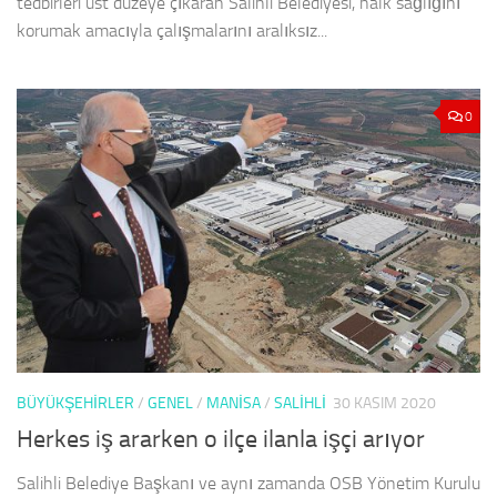
tedbirleri üst düzeye çıkaran Salihli Belediyesi, halk sağlığını
korumak amacıyla çalışmalarını aralıksız...
0
BÜYÜKŞEHİRLER
/
GENEL
/
MANISA
/
SALIHLI
30 KASIM 2020
Herkes iş ararken o ilçe ilanla işçi arıyor
Salihli Belediye Başkanı ve aynı zamanda OSB Yönetim Kurulu