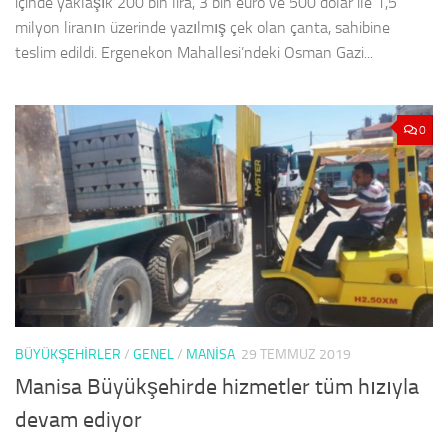
içinde yaklaşık 200 bin lira, 3 bin euro ve 500 dolar ile 1,5
milyon liranın üzerinde yazılmış çek olan çanta, sahibine
teslim edildi. Ergenekon Mahallesi’ndeki Osman Gazi...
0
BÜYÜKŞEHİRLER
/
GENEL
/
MANISA
29 TEMMUZ 2019
Manisa Büyükşehirde hizmetler tüm hızıyla
devam ediyor