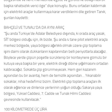
başka rahatsızlık verici öge” diye konuştu. Bunu ortadan kaldırmak
için elektrikli araçlar kullanmaya karar verdiklerini dile getiren Tanık,
şunları kaydetti:
BAHÇELİ VE TUNALI’DA DA AYNI ARAÇ
“Şu anda Türkiye’de Adalar Belediyesi dışında, ki orada araç yasak,
SİT bölgesi olduğu için, ilk bizde. Şu anda 4 tane pilot elektrikli araçla
merkez bölgede, yaya bölgesi ağırlıklı olmak üzere çöp toplama
işini daimi olarak dükkanların kapılarından belli periyotlarla alacağız.
Böylece yerde çöpün poşetle sürüklenip bir konteynere gömülü bir
kutuya veya başka bir yere, elektrik direği dibine yığılmasını ortadan
kaldıracağız. Sokakta çöp görünmeyecek. Hem geri kazanım
açısından bu bir avantaj, hem de temizlik açısından… Yıkanabilir
sokaklar, nihai hedefimiz bizim. Elektrikli çöp toplama araçları ilk
olarak eğlence ve dinlence yerlerinin yoğun olduğu Sakarya yaya
bölgesi, Yüksel Caddesi, 7. Cadde ve Tunalı Hilmi Caddesi
çevresinde kullanılacak.”
100 KİLOMETREDE ÜÇ LİRA