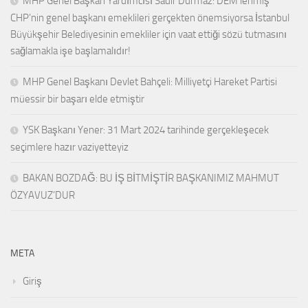
MHP Genel Başkan Yardımcısı Sadir Durmaz: DEM’lenmiş
CHP’nin genel başkanı emeklileri gerçekten önemsiyorsa İstanbul
Büyükşehir Belediyesinin emekliler için vaat ettiği sözü tutmasını
sağlamakla işe başlamalıdır!
MHP Genel Başkanı Devlet Bahçeli: Milliyetçi Hareket Partisi
müessir bir başarı elde etmiştir
YSK Başkanı Yener: 31 Mart 2024 tarihinde gerçekleşecek
seçimlere hazır vaziyetteyiz
BAKAN BOZDAĞ: BU İŞ BİTMİŞTİR BAŞKANIMIZ MAHMUT
ÖZYAVUZ’DUR
META
Giriş