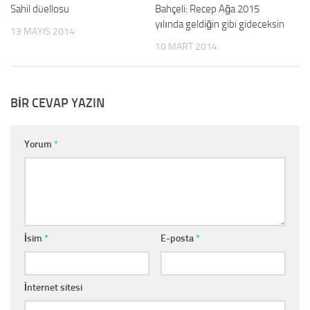
Sahil düellosu
0
Bahçeli: Recep Ağa 2015
0
yılında geldiğin gibi gideceksin
13 MAYIS 2014
10 MART 2014
BIR CEVAP YAZIN
Yorum
*
İsim
*
E-posta
*
İnternet sitesi