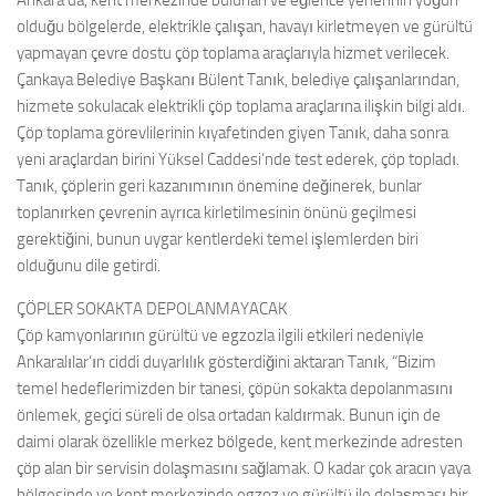
Ankara’da, kent merkezinde bulunan ve eğlence yerlerinin yoğun
olduğu bölgelerde, elektrikle çalışan, havayı kirletmeyen ve gürültü
yapmayan çevre dostu çöp toplama araçlarıyla hizmet verilecek.
Çankaya Belediye Başkanı Bülent Tanık, belediye çalışanlarından,
hizmete sokulacak elektrikli çöp toplama araçlarına ilişkin bilgi aldı.
Çöp toplama görevlilerinin kıyafetinden giyen Tanık, daha sonra
yeni araçlardan birini Yüksel Caddesi’nde test ederek, çöp topladı.
Tanık, çöplerin geri kazanımının önemine değinerek, bunlar
toplanırken çevrenin ayrıca kirletilmesinin önünü geçilmesi
gerektiğini, bunun uygar kentlerdeki temel işlemlerden biri
olduğunu dile getirdi.
ÇÖPLER SOKAKTA DEPOLANMAYACAK
Çöp kamyonlarının gürültü ve egzozla ilgili etkileri nedeniyle
Ankaralılar’ın ciddi duyarlılık gösterdiğini aktaran Tanık, “Bizim
temel hedeflerimizden bir tanesi, çöpün sokakta depolanmasını
önlemek, geçici süreli de olsa ortadan kaldırmak. Bunun için de
daimi olarak özellikle merkez bölgede, kent merkezinde adresten
çöp alan bir servisin dolaşmasını sağlamak. O kadar çok aracın yaya
bölgesinde ve kent merkezinde egzoz ve gürültü ile dolaşması bir