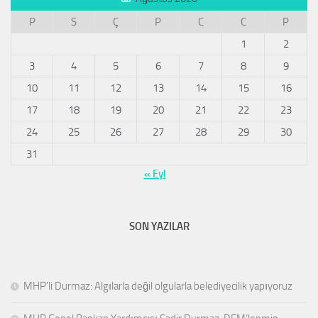
P
S
Ç
P
C
C
P
1
2
3
4
5
6
7
8
9
10
11
12
13
14
15
16
17
18
19
20
21
22
23
24
25
26
27
28
29
30
31
« Eyl
SON YAZILAR
MHP’li Durmaz: Algılarla değil olgularla belediyecilik yapıyoruz