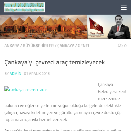
Skip to content
ANKARA
/
BÜYÜKŞEHİRLER
/
ÇANKAYA
/
GENEL
0
Çankaya’yı çevreci araç temizleyecek
BY
ADMIN
·
01 ARALIK 2013
Çankaya
Belediyesi, kent
merkezinde
bulunan ve eğlence yerlerinin yoğun olduğu bölgelerde elektrikle
çalışan, havayı kirletmeyen ve gürültü yapmayan çevre dostu çöp
toplama araçlarıyla hizmet verecek.