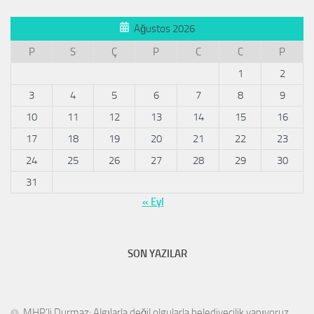
Ağustos 2026
P
S
Ç
P
C
C
P
1
2
3
4
5
6
7
8
9
10
11
12
13
14
15
16
17
18
19
20
21
22
23
24
25
26
27
28
29
30
31
« Eyl
SON YAZILAR
MHP’li Durmaz: Algılarla değil olgularla belediyecilik yapıyoruz