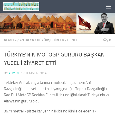
Skip to content
ALANYA
/
ANTALYA
/
BÜYÜKŞEHİRLER
/
GENEL
0
TÜRKİYE’NİN MOTOGP GURURU BAŞKAN
YÜCEL’İ ZİYARET ETTİ
BY
ADMIN
·
17 TEMMUZ 2014
Tekteker Arif lakabıyla tanınan motosiklet şovmeni Arif
Razgatlıoğlu’nun yetenekli pist yarışçısı oğlu Toprak Razgatlıoğlu,
Red Bull MotoGP Rookies Cup’ta ilk birinciliğini alarak Türkiye’nin ve
Alanya’nın gururu oldu
3671 metrelik pistte kariyerinin ilk birinciliğini elde eden 17