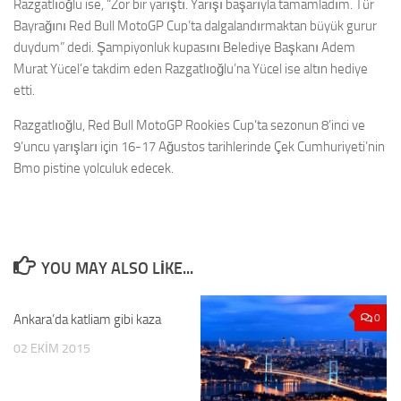
Razgatlıoğlu ise, “Zor bir yarıştı. Yarışı başarıyla tamamladım. Tür
Bayrağını Red Bull MotoGP Cup’ta dalgalandırmaktan büyük gurur
duydum” dedi. Şampiyonluk kupasını Belediye Başkanı Adem
Murat Yücel’e takdim eden Razgatlıoğlu’na Yücel ise altın hediye
etti.
Razgatlıoğlu, Red Bull MotoGP Rookies Cup’ta sezonun 8’inci ve
9’uncu yarışları için 16-17 Ağustos tarihlerinde Çek Cumhuriyeti’nin
Bmo pistine yolculuk edecek.
YOU MAY ALSO LIKE...
Ankara’da katliam gibi kaza
0
0
02 EKIM 2015