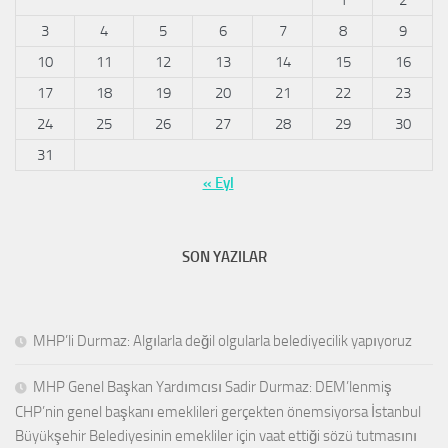
3
4
5
6
7
8
9
10
11
12
13
14
15
16
17
18
19
20
21
22
23
24
25
26
27
28
29
30
31
« Eyl
SON YAZILAR
MHP’li Durmaz: Algılarla değil olgularla belediyecilik yapıyoruz
MHP Genel Başkan Yardımcısı Sadir Durmaz: DEM’lenmiş
CHP’nin genel başkanı emeklileri gerçekten önemsiyorsa İstanbul
Büyükşehir Belediyesinin emekliler için vaat ettiği sözü tutmasını