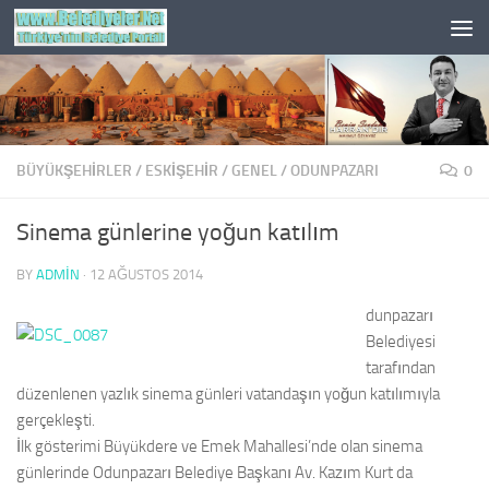
Skip to content
BÜYÜKŞEHİRLER
/
ESKIŞEHIR
/
GENEL
/
ODUNPAZARI
0
Sinema günlerine yoğun katılım
BY
ADMIN
·
12 AĞUSTOS 2014
dunpazarı
Belediyesi
tarafından
düzenlenen yazlık sinema günleri vatandaşın yoğun katılımıyla
gerçekleşti.
İlk gösterimi Büyükdere ve Emek Mahallesi’nde olan sinema
günlerinde Odunpazarı Belediye Başkanı Av. Kazım Kurt da