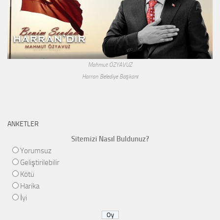
Mahmut ÖZYAVUZ
Harran Belediye Başkanı
ANKETLER
Sitemizi Nasıl Buldunuz?
Yorumsuz
Geliştirilebilir
Kötü
Harika
İyi