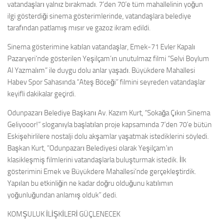
vatandaşları yalnız bırakmadı. 7’den 70’e tüm mahallelinin yoğun
ilgi gösterdiği sinema gösterimlerinde, vatandaşlara belediye
tarafından patlamış mısır ve gazoz ikram edildi.
Sinema gösterimine katılan vatandaşlar, Emek-71 Evler Kapalı
Pazaryeri’nde gösterilen Yeşilçam’ın unutulmaz filmi “Selvi Boylum
Al Yazmalım” ile duygu dolu anlar yaşadı. Büyükdere Mahallesi
Habev Spor Sahasında “Ateş Böceği” filmini seyreden vatandaşlar
keyifli dakikalar geçirdi.
Odunpazarı Belediye Başkanı Av. Kazım Kurt, “Sokağa Çıkın Sinema
Geliyooor!” sloganıyla başlatılan proje kapsamında 7’den 70’e bütün
Eskişehirlilere nostalji dolu akşamlar yaşatmak istediklerini söyledi.
Başkan Kurt, “Odunpazarı Belediyesi olarak Yeşilçam’ın
klasikleşmiş filmlerini vatandaşlarla buluşturmak istedik. İlk
gösterimini Emek ve Büyükdere Mahallesi’nde gerçekleştirdik.
Yapılan bu etkinliğin ne kadar doğru olduğunu katılımın
yoğunluğundan anlamış olduk” dedi.
KOMŞULUK İLİŞKİLERİ GÜÇLENECEK