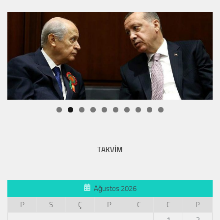
TAKVİM
Ağustos 2026
P
S
Ç
P
C
C
P
1
2