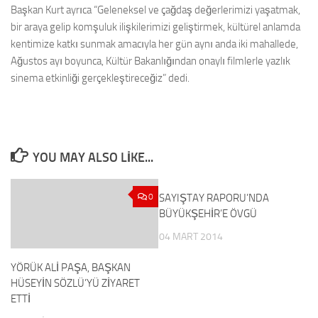
Başkan Kurt ayrıca “Geleneksel ve çağdaş değerlerimizi yaşatmak,
bir araya gelip komşuluk ilişkilerimizi geliştirmek, kültürel anlamda
kentimize katkı sunmak amacıyla her gün aynı anda iki mahallede,
Ağustos ayı boyunca, Kültür Bakanlığından onaylı filmlerle yazlık
sinema etkinliği gerçekleştireceğiz” dedi.
YOU MAY ALSO LIKE...
0
SAYIŞTAY RAPORU’NDA
0
BÜYÜKŞEHİR’E ÖVGÜ
04 MART 2014
YÖRÜK ALİ PAŞA, BAŞKAN
HÜSEYİN SÖZLÜ’YÜ ZİYARET
ETTİ