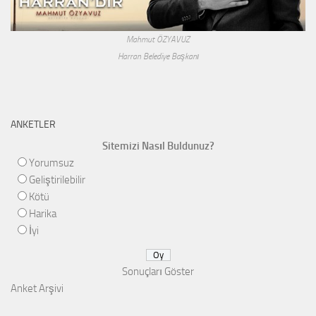
Mahmut ÖZYAVUZ
Harran Belediye Başkanı
ANKETLER
Sitemizi Nasıl Buldunuz?
Yorumsuz
Geliştirilebilir
Kötü
Harika
İyi
Sonuçları Göster
Anket Arşivi