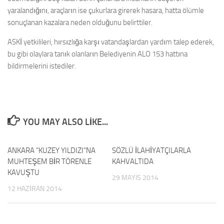
yaralandığını, araçların ise çukurlara girerek hasara, hatta ölümle
sonuçlanan kazalara neden olduğunu belirttiler.
ASKİ yetkilileri, hırsızlığa karşı vatandaşlardan yardım talep ederek,
bu gibi olaylara tanık olanların Belediyenin ALO 153 hattına
bildirmelerini istediler.
YOU MAY ALSO LIKE...
ANKARA “KUZEY YILDIZI”NA
0
SÖZLÜ İLAHİYATÇILARLA
0
MUHTEŞEM BİR TÖRENLE
KAHVALTIDA
KAVUŞTU
29 MAYIS 2014
12 HAZIRAN 2014