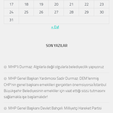
17
18
19
20
21
22
23
24
25
26
27
28
29
30
31
« Eyl
SON YAZILAR
MHP’li Durmaz: Algılarla değil olgularla belediyecilik yapıyoruz
MHP Genel Başkan Yardımcısı Sadir Durmaz: DEM’lenmiş
CHP’nin genel başkanı emeklileri gerçekten önemsiyorsa İstanbul
Büyükşehir Belediyesinin emekliler için vaat ettiği sözü tutmasını
sağlamakla işe başlamalıdır!
MHP Genel Başkanı Devlet Bahçeli: Milliyetçi Hareket Partisi