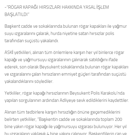
-“RÖGAR KAPAĞI HIRSIZLARI HAKKINDA YASAL İŞLEM
BAŞLATILDI”
Başkent cadde ve sokaklarında bulunan rögar kapakları ile yağmur
suyu ızgaralarını çalarak, hurda niyetine satan hırsızlar polis
tarafından suçüstü yakalandı.
ASKİ yetkilileri, alınan tüm önlemlere karşın her yıl binlerce rögar
kapağı ve yağmursuyu ızgaralarının çalınarak satıldığını ifade
ederek, son olarak Beysukent sokaklarında bulunan rögar kapakları
ve ızgaralarını çalan hırsızların emniyet güçleri tarafından suçüstü
yakalandıklarını söylediler.
Yetkililer, rögar kapağı hırsızlarının Beysukent Polis Karakolu’nda
yapılan sorgularının ardından Adliyeye sevk edildiklerini kaydettiler.
Alınan tüm tedbirlere karşın hırsızlığın önüne geçemediklerini
belirten yetkililer, “Başkentin cadde ve sokaklarında toplam 200
bine yakın rögar kapağı ile yağmursuyu ızgarası bulunuyor. Her yıl
bu ızgaraların yaklaşık 4 bine yakını çalınıyor. Başkentlilerin can ve