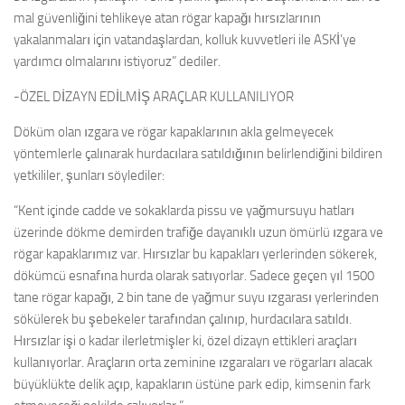
mal güvenliğini tehlikeye atan rögar kapağı hırsızlarının
yakalanmaları için vatandaşlardan, kolluk kuvvetleri ile ASKİ’ye
yardımcı olmalarını istiyoruz” dediler.
-ÖZEL DİZAYN EDİLMİŞ ARAÇLAR KULLANILIYOR
Döküm olan ızgara ve rögar kapaklarının akla gelmeyecek
yöntemlerle çalınarak hurdacılara satıldığının belirlendiğini bildiren
yetkililer, şunları söylediler:
“Kent içinde cadde ve sokaklarda pissu ve yağmursuyu hatları
üzerinde dökme demirden trafiğe dayanıklı uzun ömürlü ızgara ve
rögar kapaklarımız var. Hırsızlar bu kapakları yerlerinden sökerek,
dökümcü esnafına hurda olarak satıyorlar. Sadece geçen yıl 1500
tane rögar kapağı, 2 bin tane de yağmur suyu ızgarası yerlerinden
sökülerek bu şebekeler tarafından çalınıp, hurdacılara satıldı.
Hırsızlar işi o kadar ilerletmişler ki, özel dizayn ettikleri araçları
kullanıyorlar. Araçların orta zeminine ızgaraları ve rögarları alacak
büyüklükte delik açıp, kapakların üstüne park edip, kimsenin fark