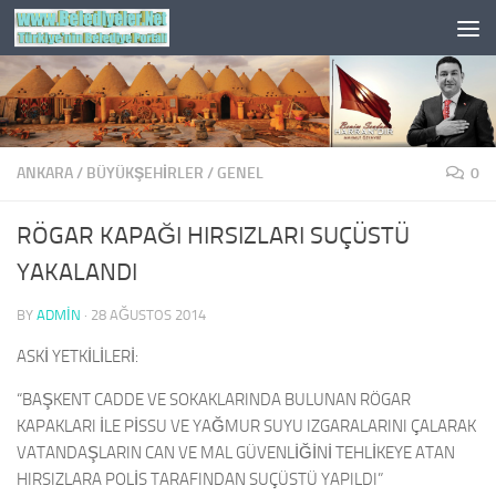
Skip to content
ANKARA
/
BÜYÜKŞEHİRLER
/
GENEL
0
RÖGAR KAPAĞI HIRSIZLARI SUÇÜSTÜ
YAKALANDI
BY
ADMIN
·
28 AĞUSTOS 2014
ASKİ YETKİLİLERİ:
“BAŞKENT CADDE VE SOKAKLARINDA BULUNAN RÖGAR
KAPAKLARI İLE PİSSU VE YAĞMUR SUYU IZGARALARINI ÇALARAK
VATANDAŞLARIN CAN VE MAL GÜVENLİĞİNİ TEHLİKEYE ATAN
HIRSIZLARA POLİS TARAFINDAN SUÇÜSTÜ YAPILDI”