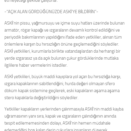
etmeyeceği şekilde çalıyorlar.”
-“AÇIK ALAN GÖRDÜĞÜNÜZDE ASKİ’YE BİLDİRİN”-
ASKİ’nin pissu, yağmursuyu ve içime suyu hatları üzerinde bulunan
armatör, rögar kapağı ve ızgaraların devamlı kontrol edildiğini ve
periyodik bakımlarının yapıldığını ifade eden yetkililer, alınan tüm
önlemlere karşın bu hırsızlığın önüne geçilemediğini söylediler.
ASKİ yetkilileri, kurumlarla birlikte vatandaşlardan da herhangi bir
yerde ızgarasız ya da açık bulunan çukur gördüklerinde mutlaka
ilgililere haber vermelerini istediler.
ASKİ yetkilileri, büyük maddi kayıplara yol açan bu hırsızlığa karşı,
ızgara kapaklarının sabitlendiğini, hurda değeri olmayan sfero
döküm kapak sistemine geçilerek, eski kapakların aşama aşama
stero kapaklarla değiştirildiğini söylediler.
Yetkililer kapakların yerlerinden çalınmasıyla ASKİ’nin maddi kayba
uğramasının yanı sıra, kapak ve ızgaraların çalındığının anında
tespit edilememesinden dolayı, ASKİ’nin hemen müdahale
edemediğini boş kalan derin çukurlara insanların düşerek