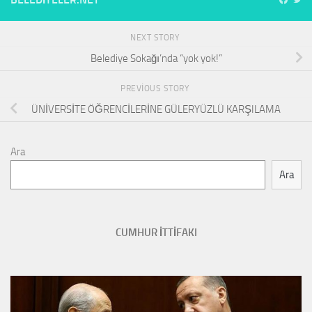
NEXT STORY
Belediye Sokağı’nda “yok yok!”
PREVIOUS STORY
ÜNİVERSİTE ÖĞRENCİLERİNE GÜLERYÜZLÜ KARŞILAMA
Ara
Ara
CUMHUR İTTİFAKI