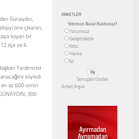
ANKETLER
deden Günaydın,
Sitemizi Nasıl Buldunuz?
olojiyi öne çıkaran,
Yorumsuz
rtaya koyan bir
Geliştirilebilir
 12 ilçe ve 6
Kötü
Harika
İyi
 Başkan Yardımcısı
anacağını söyledi.
Sonuçları Göster
a en az 600 ismin
Anket Arşivi
N GÜNAYDIN, 300