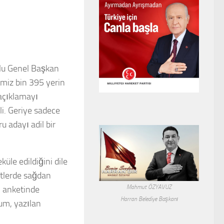
mlu Genel Başkan
miz bin 395 yerin
açıklamayı
li. Geriye sadece
 adayı adil bir
üle edildiğini dile
etlerde sağdan
Mahmut ÖZYAVUZ
P anketinde
Harran Belediye Başkanı
rum, yazılan