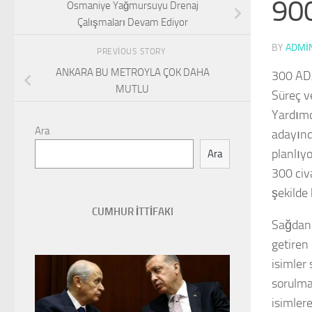
900
Osmaniye Yağmursuyu Drenaj
Çalışmaları Devam Ediyor
BY
ADMI
PREVIOUS STORY
ANKARA BU METROYLA ÇOK DAHA
300 AD
MUTLU
Süreç v
Yardımc
Ara
adayınd
planlıyo
Ara
300 civ
şekilde 
CUMHUR İTTİFAKI
Sağdan 
getiren
isimler
sorulma
isimler