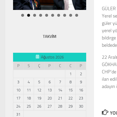
GÜLER 
Yerel s
güler yü
yerel yö
TAKVİM
bildirge
beldedek
22 Aral
Ağustos 2026
GÖKHAN 
P
S
Ç
P
C
C
P
CHP’de 
1
2
ilan ed
3
4
5
6
7
8
9
adayın 
10
11
12
13
14
15
16
17
18
19
20
21
22
23
24
25
26
27
28
29
30
YOU
31