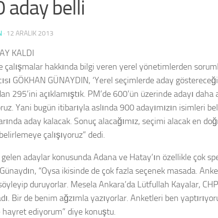
 aday belli
N
·
12 ARALIK 2013
AY KALDI
e çalışmalar hakkında bilgi veren yerel yönetimlerden soru
ısı GÖKHAN GÜNAYDIN, ‘Yerel seçimlerde aday göstereceği
an 295’ini açıklamıştık. PM’de 600’ün üzerinde adayı daha 
ruz. Yani bugün itibarıyla aslında 900 adayımızın isimleri bel
arında aday kalacak. Sonuç alacağımız, seçimi alacak en doğru
belirlemeye çalışıyoruz” dedi.
gelen adaylar konusunda Adana ve Hatay’ın özellikle çok spek
 Günaydın, “Oysa ikisinde de çok fazla seçenek masada. Ank
 söyleyip duruyorlar. Mesela Ankara’da Lütfullah Kayalar, CH
dı. Bir de benim ağzımla yazıyorlar. Anketleri ben yaptırıyo
e hayret ediyorum” diye konuştu.