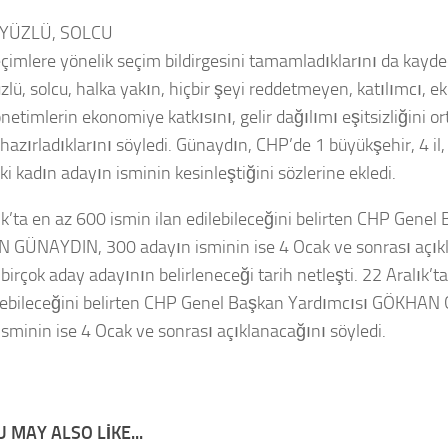
YÜZLÜ, SOLCU
eçimlere yönelik seçim bildirgesini tamamladıklarını da kay
zlü, solcu, halka yakın, hiçbir şeyi reddetmeyen, katılımcı, ek
netimlerin ekonomiye katkısını, gelir dağılımı eşitsizliğini o
 hazırladıklarını söyledi. Günaydın, CHP’de 1 büyükşehir, 4 il,
i kadın adayın isminin kesinleştiğini sözlerine ekledi.
ık’ta en az 600 ismin ilan edilebileceğini belirten CHP Genel
GÜNAYDIN, 300 adayın isminin ise 4 Ocak ve sonrası açıkl
birçok aday adayının belirleneceği tarih netleşti. 22 Aralık’t
ilebileceğini belirten CHP Genel Başkan Yardımcısı GÖKHA
isminin ise 4 Ocak ve sonrası açıklanacağını söyledi.
 MAY ALSO LIKE...