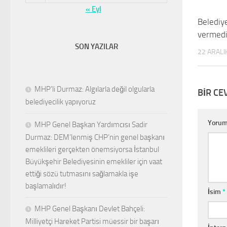
« Eyl
Belediy
vermedi
SON YAZILAR
22 ARALI
MHP’li Durmaz: Algılarla değil olgularla
BIR CE
belediyecilik yapıyoruz
Yoru
MHP Genel Başkan Yardımcısı Sadir
Durmaz: DEM’lenmiş CHP’nin genel başkanı
emeklileri gerçekten önemsiyorsa İstanbul
Büyükşehir Belediyesinin emekliler için vaat
ettiği sözü tutmasını sağlamakla işe
başlamalıdır!
İsim
*
MHP Genel Başkanı Devlet Bahçeli:
Milliyetçi Hareket Partisi müessir bir başarı