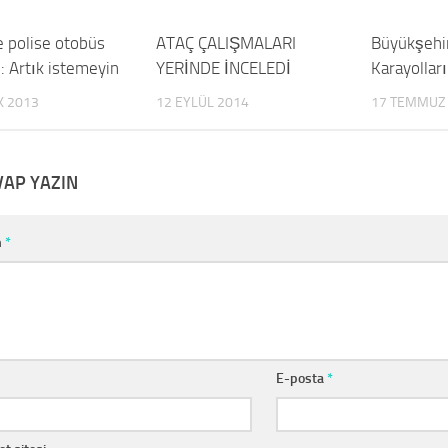
e polise otobüs
0
ATAÇ ÇALIŞMALARI
0
Büyükşehir
: Artık istemeyin
YERİNDE İNCELEDİ
Karayollar
K 2013
12 EYLÜL 2014
17 TEMMUZ
VAP YAZIN
m
*
E-posta
*