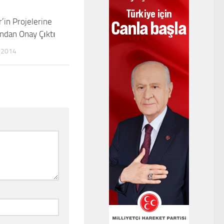
’in Projelerine
0
ından Onay Çıktı
 2014