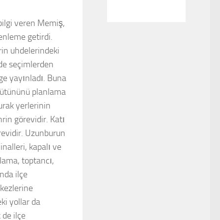
bilgi veren Memiş,
enleme getirdi.
rin uhdelerindeki
 de seçimlerden
lge yayınladı. Buna
 bütününü planlama
urak yerlerinin
in görevidir. Katı
örevidir. Uzunburun
nalleri, kapalı ve
çlama, toptancı,
nda ilçe
rkezlerine
ki yollar da
 de ilçe