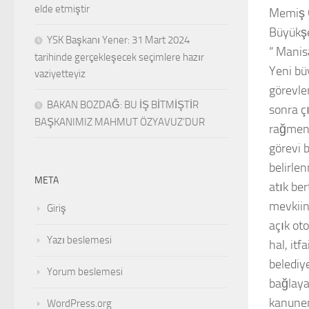
elde etmiştir
Memiş G
Büyükşe
YSK Başkanı Yener: 31 Mart 2024
“ Manis
tarihinde gerçekleşecek seçimlere hazır
Yeni bü
vaziyetteyiz
görevle
BAKAN BOZDAĞ: BU İŞ BİTMİŞTİR
sonra ç
BAŞKANIMIZ MAHMUT ÖZYAVUZ’DUR
rağmen 
görevi 
belirle
META
atık be
mevkiind
Giriş
açık oto
Yazı beslemesi
hal, it
belediy
Yorum beslemesi
bağlaya
kanunen 
WordPress.org