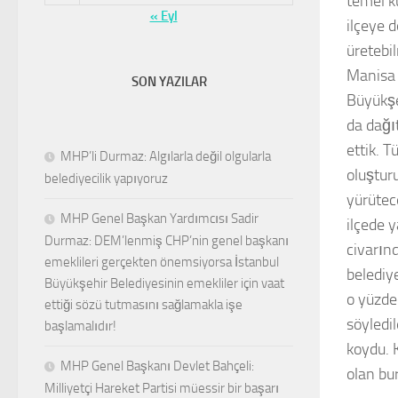
temel ku
« Eyl
ilçeye 
üretebil
Manisa 
SON YAZILAR
Büyükşe
da dağıt
ettik. T
MHP’li Durmaz: Algılarla değil olgularla
oluştur
belediyecilik yapıyoruz
yürütec
MHP Genel Başkan Yardımcısı Sadir
ilçede 
Durmaz: DEM’lenmiş CHP’nin genel başkanı
civarınd
emeklileri gerçekten önemsiyorsa İstanbul
belediy
Büyükşehir Belediyesinin emekliler için vaat
o yüzde
ettiği sözü tutmasını sağlamakla işe
söyledi
başlamalıdır!
koydu. K
MHP Genel Başkanı Devlet Bahçeli:
olan bu
Milliyetçi Hareket Partisi müessir bir başarı