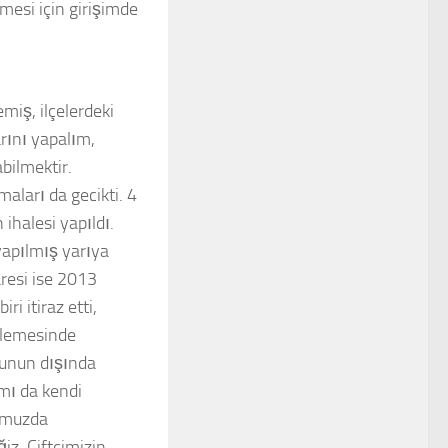
emesi için girişimde
miş, ilçelerdeki
arını yapalım,
bilmektir.
aları da gecikti. 4
ihalesi yapıldı.
yapılmış yarıya
aresi ise 2013
i itiraz etti,
elemesinde
Bunun dışında
ımı da kendi
ğumuzda
iz. Çiftçimizin