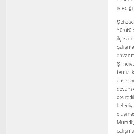
istediği
Şehzade
Yürütül
ilçesin
çalışma
envante
Şimdiye
temizli
duvarla
devam e
devredi
belediy
oluşması
Muradiy
çalışmam