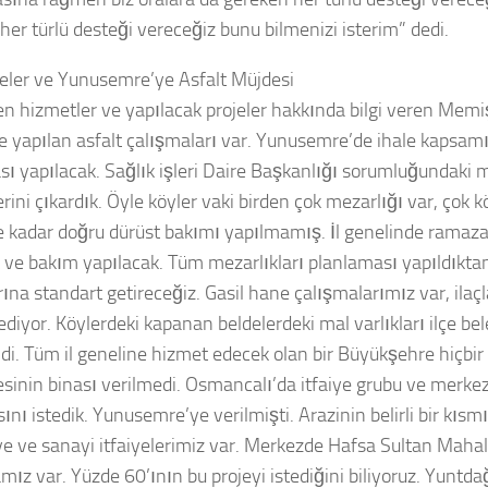
 her türlü desteği vereceğiz bunu bilmenizi isterim” dedi.
ler ve Yunusemre’ye Asfalt Müjdesi
en hizmetler ve yapılacak projeler hakkında bilgi veren Mem
de yapılan asfalt çalışmaları var. Yunusemre’de ihale kapsa
sı yapılacak. Sağlık işleri Daire Başkanlığı sorumluğundaki m
rini çıkardık. Öyle köyler vaki birden çok mezarlığı var, çok 
 kadar doğru dürüst bakımı yapılmamış. İl genelinde ramaza
k ve bakım yapılacak. Tüm mezarlıkları planlaması yapıldıkta
rına standart getireceğiz. Gasil hane çalışmalarımız var, ila
diyor. Köylerdeki kapanan beldelerdeki mal varlıkları ilçe bel
ldi. Tüm il geneline hizmet edecek olan bir Büyükşehre hiçbir
esinin binası verilmedi. Osmancalı’da itfaiye grubu ve merkez
nı istedik. Yunusemre’ye verilmişti. Arazinin belirli bir kısm
e ve sanayi itfaiyelerimiz var. Merkezde Hafsa Sultan Mahal
ız var. Yüzde 60’ının bu projeyi istediğini biliyoruz. Yuntdağ