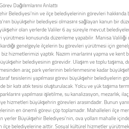
örev Dağılımlarını Anlattı
hir Belediyesi’nin ve ilçe belediyelerinin görevleri hakkında 
a’nın büyükşehir belediyesi olmasını sağlayan kanun bir düz
yükşehir olan yerlerde Valiler 6 ay süreyle mevcut belediyele
ri yürütmesi konusunda düzenleme yapabilir. Manisa Valiliği
ıkardığı genelgeyle ilçelerin bu görevleri yürütmesi için gene
biz hizmetlerimizi yaptık. Nazım imarlarını yapma ve kent
büyükşehir belediyesinin görevidir. Ulaşım ve toplu taşıma, d
nmesinden araç park yerlerinin belirlenmesine kadar büyükşehr
rtaraf tesislerini yapılması görevi büyükşehir belediyelerin g
e bir katı atık tesisi oluşturulacak. Yolcu ve yük taşıma termi
parklarını yapılması işletilme, su kanalizasyon, mezarlık, ila
faiye hizmetleri büyükşehrin görevleri arasındadır. Bunun yanı
elerinin en önemli görevi çöp toplamadır. Mahalleleri ilçe me
n yerler Büyükşehir Belediyesi’nin, ova yolları mahalle içinde
ilçe belediyelerine aittir. Sosyal kültürel hizmetler yürütmek