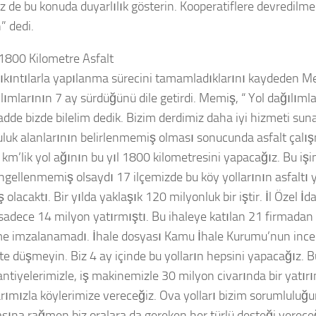
iz de bu konuda duyarlılık gösterin. Kooperatiflere devredilm
” dedi.
 1800 Kilometre Asfalt
ıkıntılarla yapılanma sürecini tamamladıklarını kaydeden Me
lımlarının 7 ay sürdüğünü dile getirdi. Memiş, “ Yol dağılıml
adde bizde bilelim dedik. Bizim derdimiz daha iyi hizmeti suna
luk alanlarının belirlenmemiş olması sonucunda asfalt çalışm
km’lik yol ağının bu yıl 1800 kilometresini yapacağız. Bu işin 
ngellenmemiş olsaydı 17 ilçemizde bu köy yollarının asfaltı 
 olacaktı. Bir yılda yaklaşık 120 milyonluk bir iştir. İl Özel İd
sadece 14 milyon yatırmıştı. Bu ihaleye katılan 21 firmadan bir
e imzalanamadı. İhale dosyası Kamu İhale Kurumu’nun inc
te düşmeyin. Biz 4 ay içinde bu yolların hepsini yapacağız. 
antiyelerimizle, iş makinemizle 30 milyon civarında bir yatır
rımızla köylerimize vereceğiz. Ova yolları bizim sorumlulu
ına rağmen biz oralara da gereken her türlü desteği vereceğ