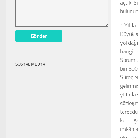
açtık. S
bulunun
1 Yılda
Büyük s
yol dağı
hangi c
Sorumlu
SOSYAL MEDYA
bin 600 
Süreç e
gelinmiş
yılında 
sözleşm
tereddü
kendi ş
imkânla
olmamas