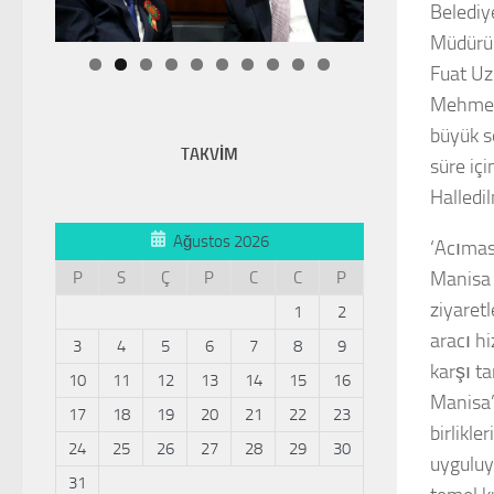
Belediy
Müdürü 
Fuat Uz
Mehmet 
büyük s
TAKVİM
süre iç
Halledi
Ağustos 2026
‘Acıması
Manisa 
P
S
Ç
P
C
C
P
ziyaretl
1
2
aracı h
3
4
5
6
7
8
9
karşı t
10
11
12
13
14
15
16
Manisa’
17
18
19
20
21
22
23
birlikle
24
25
26
27
28
29
30
uyguluy
31