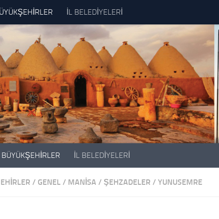
ÜYÜKŞEHİRLER
İL BELEDİYELERİ
BÜYÜKŞEHİRLER
İL BELEDİYELERİ
EHİRLER
/
GENEL
/
MANISA
/
ŞEHZADELER
/
YUNUSEMRE