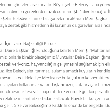
lerinin görevleri arasındadır. Büyükşehir Belediyesi bu görevl
esinin diye bu görevlerden uzak durmamıştır” diye konuştu. İl
kşehir Belediyesi’nin ortak görevlerini aktaran Memiş, gıda b
aya destek gibi hizmetlerin iki kurumun da görevleri arasında
ar İçin Daire Başkanlığı Kurduk
ar Daire Başkanlığı kurulduğunu belirten Memiş, “Muhtarları
miz, onlarla birebir olacağımız Muhtarlar Daire Başkanlığımız
destek veriyoruz, hayvancılığın gelişmesini sağlamak için el
uz. İlçe Belediyeleri tarımsal sulama amaçlı kuyuların kendile
mesini istedi. Belediye Meclisi ise bu kuyuların kooperatifler
 Bu kuyuları kullananlar vatandaşlarımızdı, vatandaşlar bu hiz
ürütülmesini isteseydi kooperatiflere verirdi. Eğer kooperatifle
verebilme imkanımız ortadan kalkacak. Büyük bir bütçenin ö
 gelir. Size verebileceğimiz katkının önünde bir engeldir. Bu