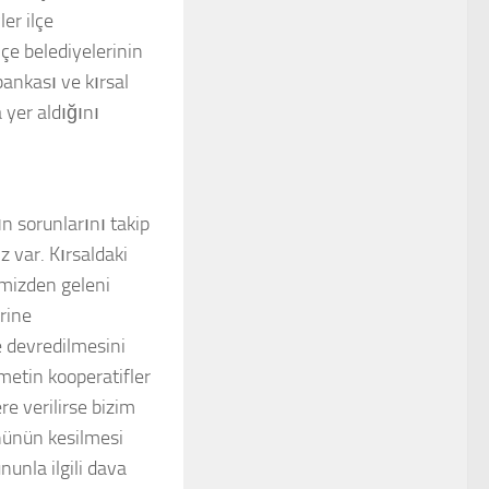
er ilçe
çe belediyelerinin
ankası ve kırsal
 yer aldığını
n sorunlarını takip
 var. Kırsaldaki
imizden geleni
rine
e devredilmesini
metin kooperatifler
re verilirse bizim
nünün kesilmesi
nunla ilgili dava