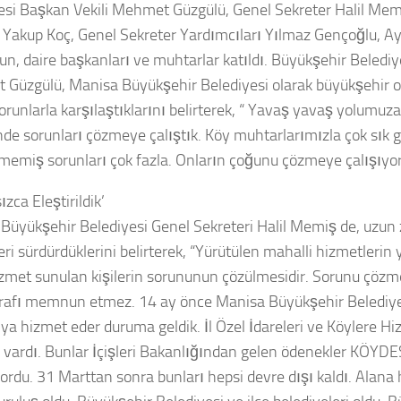
esi Başkan Vekili Mehmet Güzgülü, Genel Sekreter Halil Me
Yakup Koç, Genel Sekreter Yardımcıları Yılmaz Gençoğlu, Ay
un, daire başkanları ve muhtarlar katıldı. Büyükşehir Belediy
Güzgülü, Manisa Büyükşehir Belediyesi olarak büyükşehir o
orunlarla karşılaştıklarını belirterek, “ Yavaş yavaş yolumuz
inde sorunları çözmeye çalıştık. Köy muhtarlarımızla çok sık 
lmemiş sorunları çok fazla. Onların çoğunu çözmeye çalışıyo
zca Eleştirildik’
Büyükşehir Belediyesi Genel Sekreteri Halil Memiş de, uzun 
eri sürdürdüklerini belirterek, “Yürütülen mahalli hizmetleri
izmet sunulan kişilerin sorununun çözülmesidir. Sorunu çöz
arafı memnun etmez. 14 ay önce Manisa Büyükşehir Belediye
ya hizmet eder duruma geldik. İl Özel İdareleri ve Köylere 
ri vardı. Bunlar İçişleri Bakanlığından gelen ödenekler KÖYDES
ordu. 31 Marttan sonra bunları hepsi devre dışı kaldı. Alana 