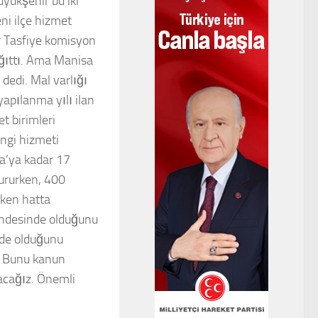
üyükşehir bu iki
ni ilçe hizmet
ir Tasfiye komisyon
ağıttı. Ama Manisa
dedi. Mal varlığı
yapılanma yılı ilan
t birimleri
angi hizmeti
a’ya kadar 17
tururken, 400
rken hatta
 uhdesinde olduğunu
zde olduğunu
r. Bunu kanun
şacağız. Önemli