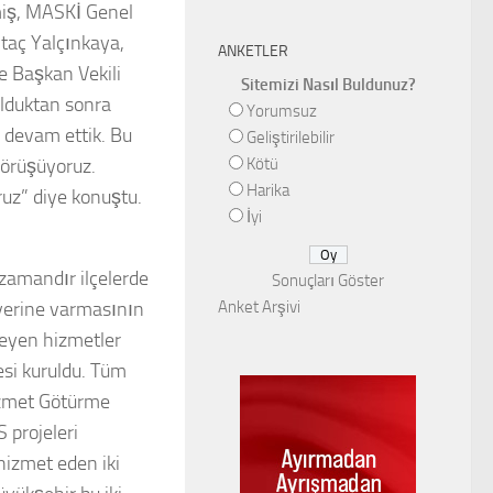
miş, MASKİ Genel
taç Yalçınkaya,
ANKETLER
e Başkan Vekili
Sitemizi Nasıl Buldunuz?
lduktan sonra
Yorumsuz
a devam ettik. Bu
Geliştirilebilir
görüşüyoruz.
Kötü
Harika
ruz” diye konuştu.
İyi
zamandır ilçelerde
Sonuçları Göster
n yerine varmasının
Anket Arşivi
meyen hizmetler
si kuruldu. Tüm
Hizmet Götürme
 projeleri
hizmet eden iki