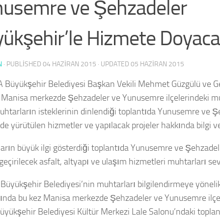
usemre ve Şehzadeler
ükşehir’le Hizmete Doyac
N
· PUBLISHED
04 HAZIRAN 2015
· UPDATED
05 HAZIRAN 2015
Büyükşehir Belediyesi Başkan Vekili Mehmet Güzgülü ve Gen
Manisa merkezde Şehzadeler ve Yunusemre ilçelerindeki muh
Muhtarların isteklerinin dinlendiği toplantıda Yunusemre ve 
nde yürütülen hizmetler ve yapılacak projeler hakkında bilgi ver
arın büyük ilgi gösterdiği toplantıda Yunusemre ve Şehzadele
eçirilecek asfalt, altyapı ve ulaşım hizmetleri muhtarları sev
Büyükşehir Belediyesi’nin muhtarları bilgilendirmeye yönelik 
nda bu kez Manisa merkezde Şehzadeler ve Yunusemre ilçe
 Büyükşehir Belediyesi Kültür Merkezi Lale Salonu’ndaki topla