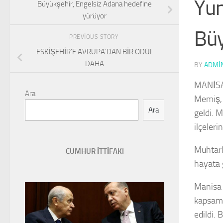
Yun
Büyükşehir, Engelsiz Adana hedefine
yürüyor
Büy
PREVIOUS STORY
ESKİŞEHİR’E AVRUPA’DAN BİR ÖDÜL
DAHA
BY
ADMI
MANİSA 
Ara
Memiş, 
Ara
geldi. 
ilçeleri
Muhtarl
CUMHUR İTTİFAKI
hayata g
Manisa 
kapsamı
edildi.