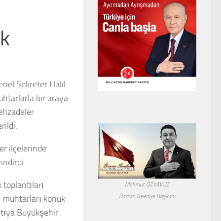
ak
el Sekreter Halil
tarlarla bir araya
Şehzadeler
ildi.
r ilçelerinde
indirdi.
toplantıları
Mahmut ÖZYAVUZ
Harran Belediye Başkanı
 muhtarları konuk
ntıya Büyükşehir