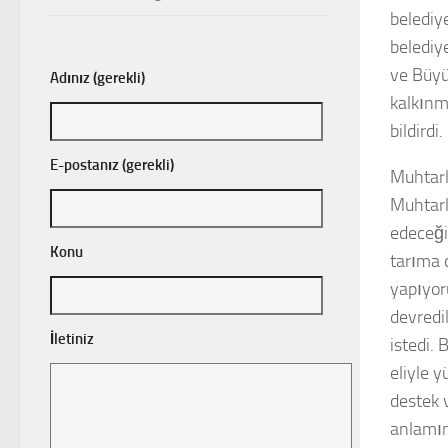
belediye
belediy
ve Büyü
Adınız (gerekli)
kalkınm
bildirdi.
E-postanız (gerekli)
Muhtarl
Muhtarl
edeceği
Konu
tarıma 
yapıyor
devredil
İletiniz
istedi.
eliyle y
destek 
anlamına