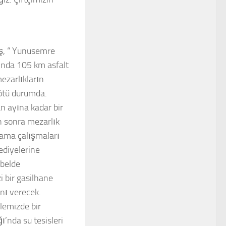
iş, “ Yunusemre
mında 105 km asfalt
ezarlıkların
kötü durumda.
n ayına kadar bir
n sonra mezarlık
çlama çalışmaları
ediyelerine
 belde
i bir gasilhane
ını verecek.
lemizde bir
ı’nda su tesisleri