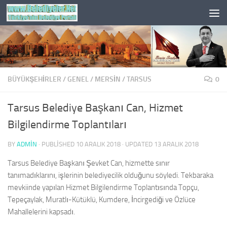
Skip to content
BÜYÜKŞEHİRLER
/
GENEL
/
MERSIN
/
TARSUS
0
Tarsus Belediye Başkanı Can, Hizmet
Bilgilendirme Toplantıları
BY
ADMIN
· PUBLISHED
10 ARALIK 2018
· UPDATED
13 ARALIK 2018
Tarsus Belediye Başkanı Şevket Can, hizmette sınır
tanımadıklarını, işlerinin belediyecilik olduğunu söyledi. Tekbaraka
mevkiinde yapılan Hizmet Bilgilendirme Toplantısında Topçu,
Tepeçaylak, Muratlı-Kütüklü, Kumdere, İncirgediği ve Özlüce
Mahallelerini kapsadı.