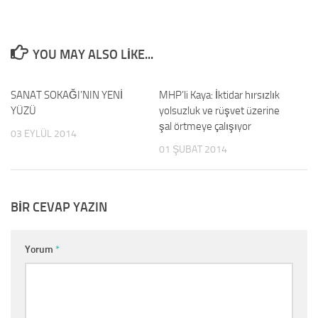
YOU MAY ALSO LIKE...
SANAT SOKAĞI’NIN YENİ
0
MHP’li Kaya: İktidar hırsızlık
0
YÜZÜ
yolsuzluk ve rüşvet üzerine
şal örtmeye çalışıyor
03 EYLÜL 2014
01 ŞUBAT 2014
BIR CEVAP YAZIN
Yorum
*