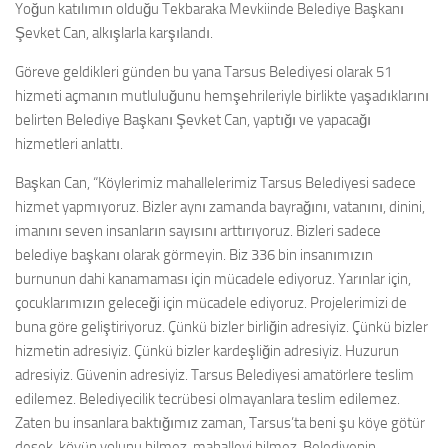
Yoğun katılımın olduğu Tekbaraka Mevkiinde Belediye Başkanı
Şevket Can, alkışlarla karşılandı.
Göreve geldikleri günden bu yana Tarsus Belediyesi olarak 51
hizmeti açmanın mutluluğunu hemşehrileriyle birlikte yaşadıklarını
belirten Belediye Başkanı Şevket Can, yaptığı ve yapacağı
hizmetleri anlattı.
Başkan Can, “Köylerimiz mahallelerimiz Tarsus Belediyesi sadece
hizmet yapmıyoruz. Bizler aynı zamanda bayrağını, vatanını, dinini,
imanını seven insanların sayısını arttırıyoruz. Bizleri sadece
belediye başkanı olarak görmeyin. Biz 336 bin insanımızın
burnunun dahi kanamaması için mücadele ediyoruz. Yarınlar için,
çocuklarımızın geleceği için mücadele ediyoruz. Projelerimizi de
buna göre geliştiriyoruz. Çünkü bizler birliğin adresiyiz. Çünkü bizler
hizmetin adresiyiz. Çünkü bizler kardeşliğin adresiyiz. Huzurun
adresiyiz. Güvenin adresiyiz. Tarsus Belediyesi amatörlere teslim
edilemez. Belediyecilik tecrübesi olmayanlara teslim edilemez.
Zaten bu insanlara baktığımız zaman, Tarsus’ta beni şu köye götür
desek, köyün yolunu bilmez, mahalleyi bilmez, Belediyenin