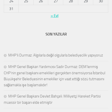
24
25
26
27
28
29
30
31
« Eyl
SON YAZILAR
MHP’li Durmaz: Algılarla değil olgularla belediyecilik yapıyoruz
MHP Genel Başkan Yardımcısı Sadir Durmaz: DEM’lenmiş
CHP’nin genel başkanı emeklileri gerçekten önemsiyorsa İstanbul
Büyükşehir Belediyesinin emekliler için vaat ettiği sözü tutmasını
sağlamakla işe başlamalıdır!
MHP Genel Başkanı Devlet Bahçeli: Milliyetçi Hareket Partisi
müessir bir başarı elde etmiştir