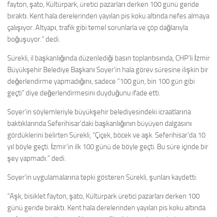
fayton, şato, Kültürpark, üretici pazarları derken 100 günü geride
bıraktı. Kent hala derelerinden yayılan pis koku altında nefes almaya
çalışıyor. Altyapı, trafik gibi temel sorunlarla ve çöp dağlarıyla
boğuşuyor.” dedi.
Sürekli, il başkanlığında düzenlediği basın toplantısında, CHP’li İzmir
Büyükşehir Belediye Başkanı Soyer’in hala görev süresine ilişkin bir
değerlendirme yapmadığını, sadece “100 gün, bin 100 gün gibi
geçti” diye değerlendirmesini duyduğunu ifade etti.
Soyer’in söylemleriyle büyükşehir belediyesindeki icraatlarına
baktıklarında Seferihisar’daki başkanlığının büyüyen dalgasını
gördüklerini belirten Sürekli, “Çiçek, böcek ve aşk. Seferihisar’da 10
yıl böyle geçti. İzmir’in ilk 100 günü de böyle geçti. Bu süre içinde bir
şey yapmadı.” dedi.
Soyer’in uygulamalarına tepki gösteren Sürekli, şunları kaydetti:
“Aşk, bisiklet fayton, şato, Kültürpark üretici pazarları derken 100
günü geride bıraktı. Kent hala derelerinden yayılan pis koku altında