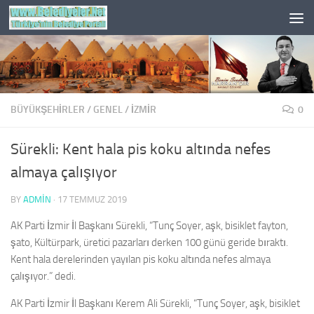
Skip to content
BÜYÜKŞEHİRLER
/
GENEL
/
İZMIR
0
Sürekli: Kent hala pis koku altında nefes
almaya çalışıyor
BY
ADMIN
·
17 TEMMUZ 2019
AK Parti İzmir İl Başkanı Sürekli, “Tunç Soyer, aşk, bisiklet fayton,
şato, Kültürpark, üretici pazarları derken 100 günü geride bıraktı.
Kent hala derelerinden yayılan pis koku altında nefes almaya
çalışıyor.” dedi.
AK Parti İzmir İl Başkanı Kerem Ali Sürekli, “Tunç Soyer, aşk, bisiklet