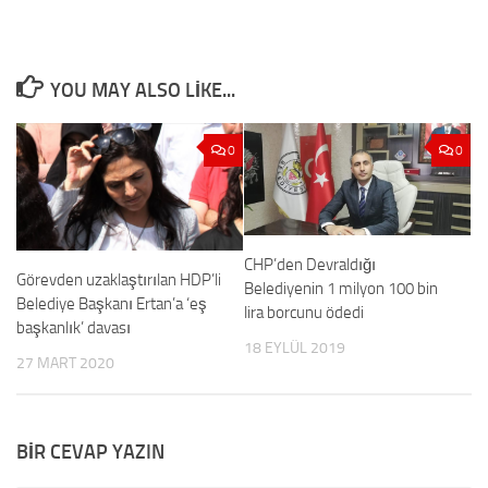
YOU MAY ALSO LIKE...
0
0
CHP’den Devraldığı
Görevden uzaklaştırılan HDP’li
Belediyenin 1 milyon 100 bin
Belediye Başkanı Ertan’a ‘eş
lira borcunu ödedi
başkanlık’ davası
18 EYLÜL 2019
27 MART 2020
BIR CEVAP YAZIN