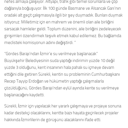
nefes almaya çalışıyor. Altyapı, trafik gibi temel sorunlarla ve çöp
dağlarıyla boğuşuyor. İlk 100 günde Basmane ve Alsancak Garı’nın
oradaki alt geçit çalışmasıyla ilgili bir şey duymadık. Bunları duymak
istiyoruz. Milletimiz için en mahrem ve önemli olan aile birliğini
sarsacak hamleler geldi. Toplum düzenini, aile birliğini zedeleyecek
girişimleri özendirmek teşvik etmek kabul edilemez. Bu bağlamda
meclisteki komisyonun adını değiştirdi. “
“Gördes Barajı’ndan İzmir’e su verilmeye başlanacak”
Büyükşehir Belediyesinin suda yaptığı indirimin yüzde 10 değil
yüzde 3 olduğunu, kent insanının hala pahalı su içmeye devam
ettiğini dile getiren Sürekli, kentin su probleminin Cumhurbaşkanı
Recep Tayyip Erdoğan ve hükümetin yaptığı çalışmalarla
çözüldüğünü, Gördes Barajı’ndan eylül ayında kente su verilmeye
başlanacağını kaydetti.
Sürekli, İzmir için yapılacak her yararlı çalışmaya ve projeye sonuna
kadar destekçi olacaklarını, kentte bazı hayata geçirilecek projeler
hakkında İzmirlilerin de görüşünü alacaklarını ifade etti.