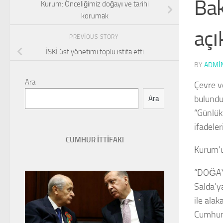
Bak
Kurum: Önceliğimiz doğayı ve tarihi
korumak
açı
PREVIOUS STORY
İSKİ üst yönetimi toplu istifa etti
BY
ADMI
Ara
Çevre v
bulundu
Ara
“Günlük
ifadeler
CUMHUR İTTİFAKI
Kurum’u
“DOĞAY
Salda’ya
ile ala
Cumhurb