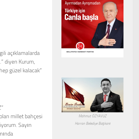
gili açıklamalarda
.” diyen Kurum,
hep güzel kalacak”
Z”
olan millet bahçesi
Mahmut ÖZYAVUZ
Harran Belediye Başkanı
tiyorum. Sayın
amında