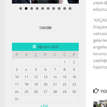
yapacağ
ediyoru
“KAÇAK
Araçlar
TAKVİM
neticesi
gelenle
engelle
Ağustos 2026
koruma 
P
S
Ç
P
C
C
P
yapılaş
1
2
hepimiz
3
4
5
6
7
8
9
10
11
12
13
14
15
16
17
18
19
20
21
22
23
YOU
24
25
26
27
28
29
30
31
« Eyl