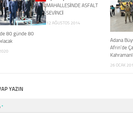
MAHALLESİNDE ASFALT
SEVİNCİ
12 AĞUSTOS 2014
’de 80 günde 80
Adana Büy
ılacak
Afrin’de Ç
2020
Kahramanl
26 OCAK 20
VAP YAZIN
m
*