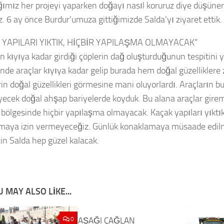
ımız her projeyi yaparken doğayı nasıl koruruz diye düşüne
z. 6 ay önce Burdur’umuza gittiğimizde Salda’yı ziyaret ettik.
 YAPILARI YIKTIK, HİÇBİR YAPILAŞMA OLMAYACAK”
ın kıyıya kadar girdiği çöplerin dağ oluşturduğunun tespitini 
nde araçlar kıyıya kadar gelip burada hem doğal güzelliklere 
rin doğal güzellikleri görmesine mani oluyorlardı. Araçların b
yecek doğal ahşap bariyelerde koyduk. Bu alana araçlar girem
bölgesinde hiçbir yapılaşma olmayacak. Kaçak yapıları yıktık,
maya izin vermeyeceğiz. Günlük konaklamaya müsaade edil
in Salda hep güzel kalacak.
 MAY ALSO LIKE...
0
AŞAĞI ÇAĞLAN
0