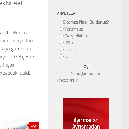
rek hareket
ANKETLER
Sitemizi Nasıl Buldunuz?
Yorumsuz
yaptık. Bunun
Geliştirilebilir
zarar veriyorlardı
Kötü
uraya girmesini
Harika
iyor. Özel çevre
İyi
 hiçbir
meyecek. Salda
Sonuçları Göster
Anket Arşivi
0