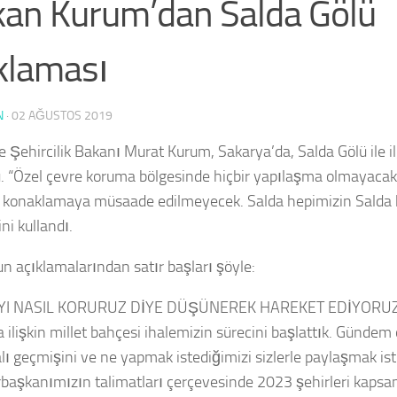
an Kurum’dan Salda Gölü
klaması
N
·
02 AĞUSTOS 2019
e Şehircilik Bakanı Murat Kurum, Sakarya’da, Salda Gölü ile il
. “Özel çevre koruma bölgesinde hiçbir yapılaşma olmayacak
 konaklamaya müsaade edilmeyecek. Salda hepimizin Salda 
ini kullandı.
n açıklamalarından satır başları şöyle:
I NASIL KORURUZ DİYE DÜŞÜNEREK HAREKET EDİYORU
 ilişkin millet bahçesi ihalemizin sürecini başlattık. Gündem 
kalı geçmişini ve ne yapmak istediğimizi sizlerle paylaşmak is
aşkanımızın talimatları çerçevesinde 2023 şehirleri kaps