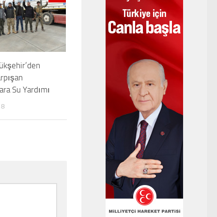
ükşehir’den
arpışan
ara Su Yardımı
18