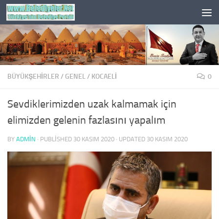
Skip to content
BÜYÜKŞEHİRLER
/
GENEL
/
KOCAELI
0
Sevdiklerimizden uzak kalmamak için
elimizden gelenin fazlasını yapalım
BY
ADMIN
· PUBLISHED
30 KASIM 2020
· UPDATED
30 KASIM 2020