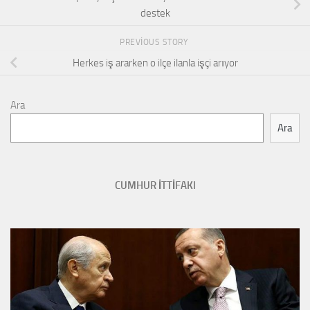
destek
PREVIOUS STORY
Herkes iş ararken o ilçe ilanla işçi arıyor
Ara
Ara
CUMHUR İTTİFAKI