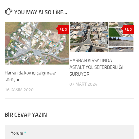
YOU MAY ALSO LIKE...
0
0
HARRAN KIRSALINDA
ASFALT YOL SEFERBERLİĞİ
Harran’da köy içi çalışmalar
SÜRÜYOR
sürüyor
07 MART 2024
16 KASIM 2020
BIR CEVAP YAZIN
Yorum
*