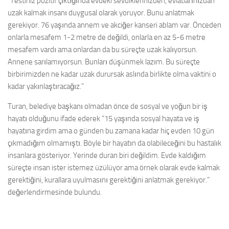
“Testiniz pozitif çıktığında evdeki sevdiklerinizden, evlatlarınızdan
uzak kalmak insanı duygusal olarak yoruyor. Bunu anlatmak
gerekiyor. 76 yaşında annem ve akciğer kanseri ablam var. Önceden
onlarla mesafem 1-2 metre de değildi, onlarla en az 5-6 metre
mesafem vardı ama onlardan da bu süreçte uzak kalıyorsun.
Annene sarılamıyorsun. Bunları düşünmek lazım. Bu süreçte
birbirimizden ne kadar uzak durursak aslında birlikte olma vaktini o
kadar yakınlaştıracağız.”
Turan, belediye başkanı olmadan önce de sosyal ve yoğun bir iş
hayatı olduğunu ifade ederek “15 yaşında sosyal hayata ve iş
hayatına girdim ama o günden bu zamana kadar hiç evden 10 gün
çıkmadığım olmamıştı. Böyle bir hayatın da olabileceğini bu hastalık
insanlara gösteriyor. Yerinde duran biri değildim. Evde kaldığım
süreçte insan ister istemez üzülüyor ama örnek olarak evde kalmak
gerektiğini, kurallara uyulmasını gerektiğini anlatmak gerekiyor.”
değerlendirmesinde bulundu.