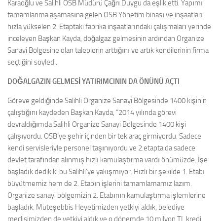
Karaoğlu ve Salihli OSB Müdürü Çağrı Duygu da eşlik etti. Yapımı
tamamlanma aşamasına gelen OSB Yönetim binası ve inşaatları
hızla yükselen 2. Etaptaki fabrika inşaatlarındaki çalışmaları yerinde
inceleyen Başkan Kayda, doğalgaz gelmesinin ardından Organize
Sanayi Bölgesine olan taleplerin arttığını ve artık kendilerinin firma
seçtiğini söyledi.
DOĞALGAZIN GELMESİ YATIRIMCININ DA ÖNÜNÜ AÇTI
Göreve geldiğinde Salihli Organize Sanayi Bölgesinde 1400 kişinin
çalıştığını kaydeden Başkan Kayda, “2014 yılında görevi
devraldığımda Salihli Organize Sanayi Bölgesinde 1400 kişi
çalışıyordu. OSB’ye şehir içinden bir tek araç girmiyordu. Sadece
kendi servisleriyle personel taşınıyordu ve 2.etapta da sadece
devlet tarafından alınmış hızlı kamulaştırma vardı önümüzde. İşe
başladık dedik ki bu Salihli’ye yakışmıyor. Hızlı bir şekilde 1. Etabı
büyütmemiz hem de 2. Etabın işlerini tamamlamamız lazım.
Organize sanayi bölgemizin 2. Etabının kamulaştırma işlemlerine
başladık. Müteşebbis Heyetimizden yetkiyi aldık, belediye
meclisimizden de yetkiyi aldık ve o dönemde 10 milyon TL kredi