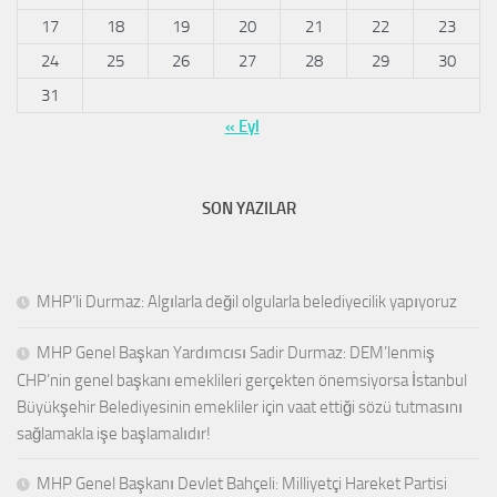
17
18
19
20
21
22
23
24
25
26
27
28
29
30
31
« Eyl
SON YAZILAR
MHP’li Durmaz: Algılarla değil olgularla belediyecilik yapıyoruz
MHP Genel Başkan Yardımcısı Sadir Durmaz: DEM’lenmiş
CHP’nin genel başkanı emeklileri gerçekten önemsiyorsa İstanbul
Büyükşehir Belediyesinin emekliler için vaat ettiği sözü tutmasını
sağlamakla işe başlamalıdır!
MHP Genel Başkanı Devlet Bahçeli: Milliyetçi Hareket Partisi