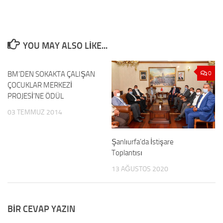
YOU MAY ALSO LIKE...
BM’DEN SOKAKTA ÇALIŞAN
0
0
ÇOCUKLAR MERKEZİ
PROJESİ’NE ÖDÜL
03 TEMMUZ 2014
Şanlıurfa’da İstişare
Toplantısı
13 AĞUSTOS 2020
BIR CEVAP YAZIN