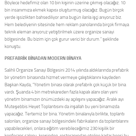
Böylece hedefimiz olan 10 bin kişinin üzerine çıkmış olacağız. 10
bin insanımıza ekmek kapısı oluşturmuş olacağız. Bugün birçok
yerde işsizlikten bahsediliyor ama bugün ilanla işçi arıyoruz biz.
Hem belediyenin sitesinde hem reklam panolarında birçok firmaya
teknik eleman arıyoruz yetiştirilmek üzere organize sanayi
bölgesinde. Bu bizim için çok gurur verici bir durum.” şeklinde
konuştu.
PREFABRİK BİNADAN MODERN BİNAYA
Salihli Organize Sanayi Bölgesini 2014 yılında aldıklarında prefabrik
bir yönetim binasında hizmet vermeye çalıştıklarını kaydeden
Başkan Kayda, “Yönetim binası olarak prefabrik çok küçük bir bina
vardı. Şuanda 4 bin metrekareden fazla kapalı alanı olan yeni
yönetim binamızın önümüzdeki ay açılışını yapacağız. Aralık ayı
Müteşebbis Heyet Toplantısını da inşallah bu yeni binamızda
yapacağız. Tertemiz bir bina. Yönetim binalarıyla birlikte, toplantı
salonları, organize sanayi bölgesindeki fabrikaların da toplantılarını
yapabilecekleri, onlara eğitim verebileceğimiz 230 kişilik bir
konferans salonu, kreşinden, restoranından oteline kadar hepsi bu