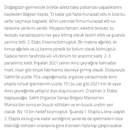
Doğalgazın gelmesiyle birlikte adeta talep patlaması yaşadıklarını
kaydeden Başkan Kayda, “O kadar çok fazla müracaat oldu ki bize bu
sefer seçmeye başladık. 60’ın üzerinde firma müracaat etti 44
tanesine yerlerini verdik. Altyapısı tamam, elektrik tesisatı, su
tesisatı, kanalizasyonu her şeyi bitmiş olarak teslim ettik ve şuanda
yerimiz bitti. 2. Etabı 3 kısma bölmüştük. Bir makine ağırlıklı, iki
kimya ağırlıklı ve üç tarıma yönelik bir bölüm olarak bölmüştük.
Sadece tarım tarafında 40-45 dönüm bir arazimiz kaldı. 2-3
parselimiz kaldı. İnşallah 2021 yılının ikinci çeyreğine kalmadan
mart, nisan gibi birçok fabrikamız devreye girmiş olacak. Dolayısıyla
Salihli’de yüzde 75’e ulaştığımızda, organize sanayimizde ikinci
etapta ruhsat işlemlerinin yüzde 75’i bu yaz gibi 2021’inin ilk veya
ikinci çeyreğinde yetişiriz diye düşünüyorum. O zaman 3. Etaba
başlayacağız. Salihli Organize Sanayi Bölgesi Manisa’nın,
Manisa’dan sonra en büyük istihdam ve en büyük üretim yeri
olacak. Biz 10 bin hedef koymuştuk. Şuanda 1. Etapta 4 bine ulaştık.
2. Etapta da bugüne kadar verdiğimiz yerlerde de işletmelerin bize
bildirdiği istihdam oranlarına göre 6 binden fazla kişi çalıştıracaklar.