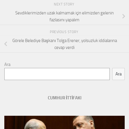
NEXT STORY
Sevdiklerimizden uzak kalmamak için elimizden gelenin
fazlasını yapalım
PREVIOUS STORY
Görele Belediye Başkanı Tolga Erener, yolsuzluk iddialarına
cevap verdi
Ara
Ara
CUMHUR İTTİFAKI