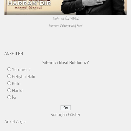
Mahmut ÖZYAVUZ
Harran Belediye Başkanı
ANKETLER
Sitemizi Nasıl Buldunuz?
Yorumsuz
Geliştirilebilir
Kötü
Harika
İyi
Sonuçları Göster
Anket Arşivi