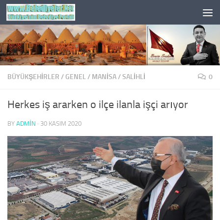
Skip to content
BÜYÜKŞEHİRLER
/
GENEL
/
MANISA
/
SALIHLI
0
Herkes iş ararken o ilçe ilanla işçi arıyor
BY
ADMIN
·
30 KASIM 2020