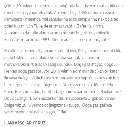
çektik. 10 milyon TL kredinin karşılığında belediyenin mal varlıklarını
meclis kararıyla ipotek ettik. 7 milyon TL’yi 1355 dönüm arazinin
kamulaştırılmasında mal sahiplerine arazi sahiplerine nakit olarak
ödedik. 3 milyon TL ile de arıtmayı yaptık. Zafer Kalkınma
Ajansından da katkı alarak artıma tesisini büyüttük, yeniledik.
Kapasitesini artırdık. 1355 dönüm arazinin parsellerini yaptık.
Bu süre içerisinde altyapısını tamamladık, üst yapısını tamamladık,
parsel işlerini tamamladık ve satışa sunduk. O dönemde
metrekaresini 70 liradan satışa sunduk. Doğalgaz ihtiyacı doğdu.
Herkes doğalgazı soruyor. 2016 yılının ekim ayında çıkan bir karar
ile yasa değişikliği ile hemen müracaatımızı yaptık. Hem şehir için
hem organize sanayi bölgesi için. Allah razı olsun o dönemdeki
Enerji Bakanımızdan, Cumhurbaşkanımızdan ve Genel Başkanımız
Devlet Bahçeli Beyin bizzat kendisinin çabasıyla Organize Sanayi
Bölgemiz 2016 yılında doğalgazına kavuştu. Doğalgaz gelince
yatırımcının önü daha da açıldı.” dedi.
İLANLA İŞÇİ ARIYORUZ