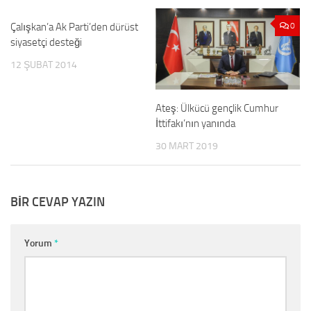
Çalışkan’a Ak Parti’den dürüst
0
0
siyasetçi desteği
12 ŞUBAT 2014
Ateş: Ülkücü gençlik Cumhur
İttifakı’nın yanında
30 MART 2019
BIR CEVAP YAZIN
Yorum
*