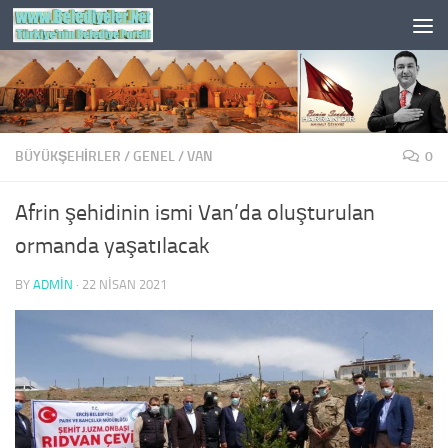
Skip to content
BÜYÜKŞEHİRLER
/
GENEL
/
VAN
0
Afrin şehidinin ismi Van’da oluşturulan
ormanda yaşatılacak
BY
ADMIN
·
22 NISAN 2021