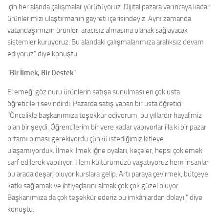
için her alanda çalışmalar yürütüyoruz. Dijital pazara varıncaya kadar
ürünlerimizi ulaştırmanın gayreti içerisindeyiz. Aynı zamanda
vatandaşımızın ürünleri aracısız almasına olanak sağlayacak
sistemler kuruyoruz. Bu alandaki çalışmalarımıza aralıksız devam
ediyoruz” diye konuştu.
“
Bir İlmek, Bir Destek
”
El emeği göz nuru ürünlerin satışa sunulması en çok usta
öğreticileri sevindirdi. Pazarda satış yapan bir usta öğretici
“Öncelikle başkanımıza teşekkür ediyorum, bu yıllardır hayalimiz
olan bir şeydi. Öğrencilerim bir yere kadar yapıyorlar illa ki bir pazar
ortamı olması gerekiyordu çünkü istediğimiz kitleye
ulaşamıyorduk. İlmek ilmek iğne oyaları, keçeler, hepsi çok emek
sarf edilerek yapılıyor. Hem kültürümüzü yaşatıyoruz hem insanlar
bu arada deşarj oluyor kurslara gelip. Artı paraya çevirmek, bütçeye
katkı sağlamak ve ihtiyaçlarını almak çok çok güzel oluyor.
Başkanımıza da çok teşekkür ederiz bu imkânlardan dolayı.” diye
konuştu.