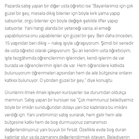
Pazarda satış yapan bir diğer usta öğretici ise “Bayanlarımız için çok
güzel bir şey, mesela dikiş bilenler için böyle kırk yama yapıp
satıyorlar, örgü bilenler için böyle değişik şekilde lifler yapıp
satıyorlar. Yani hangi alanda bir yeteneği varsa, el emeği
yapabiliyorsa onu yapabilenler için güzel bir şey. Ben daha önceden,
15 yaşından beri dikiş – nakış işiyle uğraşıyorum. Şimdi bir senedir
de usta öğretici olarak çalışıyorum. Şu an kendim usta öğreticiyim,
işte tezgâhımda öğrencilerimin işlerinden, kendi işlerim de var
burada ve öğrencilerimin işleri de var. Hem öğrencilere katkıda
bulunuyorum öğrenmeleri açısından hem de aile bütçesine onların
katkısı bulunuyor. O yönden güzel bir şey.” diye konuştu.
Ürünlerini ilmek ilmek işleyen kursiyerler ise durumdan oldukça
memnun. Satış yapan bir kursiyer ise “Çok memnunuz belediyemiz
böyle bir imkân sunduğundan dolayı yani biz kadınlara bu imkânı
verdiği için. Yani üretimimizi satış sunarak, hem gelir hem aile
bütçesine katkı hem de boş durmuyoruz zamanımızı
değerlendiriyoruz yani büyük bir fırsat. Özellikle evde boş duran
kadınlar olur ya da zamanını değerlendirmek isteyen, Belediyenin