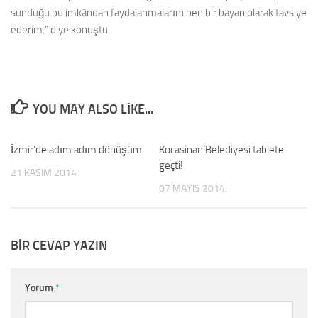
sunduğu bu imkândan faydalanmalarını ben bir bayan olarak tavsiye
ederim.” diye konuştu.
YOU MAY ALSO LIKE...
İzmir’de adım adım dönüşüm
0
Kocasinan Belediyesi tablete
0
geçti!
21 KASIM 2014
07 MAYIS 2014
BIR CEVAP YAZIN
Yorum
*