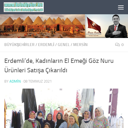
Skip to content
BÜYÜKŞEHİRLER
/
ERDEMLI
/
GENEL
/
MERSIN
0
Erdemli’de, Kadınların El Emeği Göz Nuru
Ürünleri Satışa Çıkarıldı
BY
ADMIN
·
08 TEMMUZ 2021