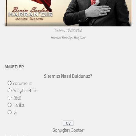
Mahmut ÖZYAVUZ
Harran Belediye Başkanı
ANKETLER
Sitemizi Nasıl Buldunuz?
Yorumsuz
Geliştirilebilir
Kötü
Harika
İyi
Sonuçları Göster