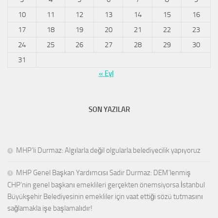
10
11
12
13
14
15
16
17
18
19
20
21
22
23
24
25
26
27
28
29
30
31
« Eyl
SON YAZILAR
MHP’li Durmaz: Algılarla değil olgularla belediyecilik yapıyoruz
MHP Genel Başkan Yardımcısı Sadir Durmaz: DEM’lenmiş
CHP’nin genel başkanı emeklileri gerçekten önemsiyorsa İstanbul
Büyükşehir Belediyesinin emekliler için vaat ettiği sözü tutmasını
sağlamakla işe başlamalıdır!