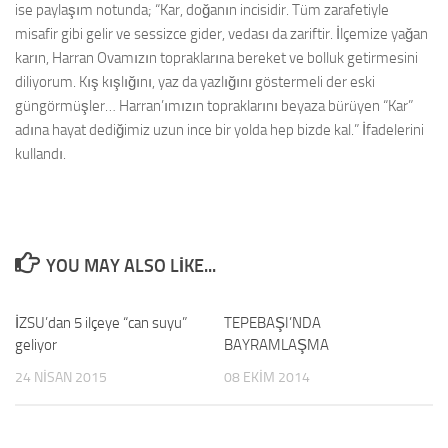
ise paylaşım notunda; “Kar, doğanın incisidir. Tüm zarafetiyle
misafir gibi gelir ve sessizce gider, vedası da zariftir. İlçemize yağan
karın, Harran Ovamızın topraklarına bereket ve bolluk getirmesini
diliyorum. Kış kışlığını, yaz da yazlığını göstermeli der eski
güngörmüşler… Harran’ımızın topraklarını beyaza bürüyen “Kar”
adına hayat dediğimiz uzun ince bir yolda hep bizde kal.” İfadelerini
kullandı.
YOU MAY ALSO LIKE...
İZSU’dan 5 ilçeye “can suyu”
0
TEPEBAŞI’NDA
0
geliyor
BAYRAMLAŞMA
24 NISAN 2015
08 EKIM 2014