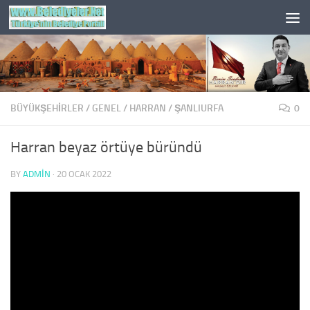
Skip to content
BÜYÜKŞEHİRLER
/
GENEL
/
HARRAN
/
ŞANLIURFA
0
Harran beyaz örtüye büründü
BY
ADMIN
·
20 OCAK 2022