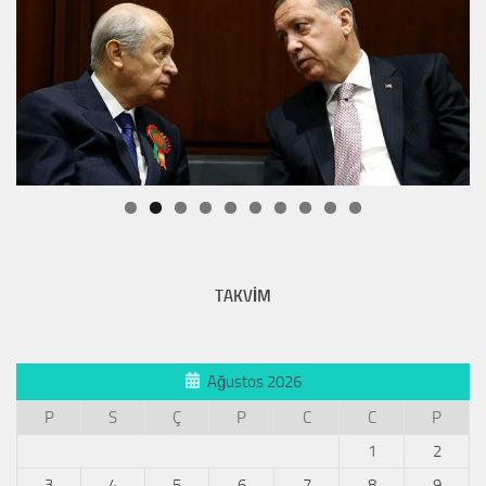
TAKVİM
Ağustos 2026
P
S
Ç
P
C
C
P
1
2
3
4
5
6
7
8
9