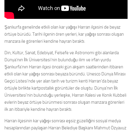
Şanlıurfa genelinde etkili olan kar yağışı Harran ilçesini de beyaz
örtüye bürüdü. Tarihi ilçenin ören yerleri, kar yağışı sonrası oluşan
manzara ile görenleri kendine hayran bıraktı.
Din, Kültür, Sanat, Edebiyat, Felsefe ve Astronomi gibi alanlarda
Dünya’nın İlk Üniversitesi’nin bulunduğu ilim ve irfan yurdu
Şanlıurfa’nın Harran ilçesi önceki gün akşam saatlerinden itibaren
etkili olan kar yağışı sonrası beyaza büründü. Unesco Dünya Mirası
Geçici Listesi’nde yer alan tarih ve turizm kenti Harran’da beyaz
örtüyle birlikte kartpostallık görüntüler de oluştu. Dünya’nın İlk
Üniversitesi’nin bulunduğu yerleşke, Harran Kalesi ve Konik Kubbeli
evlerin beyaz örtüye bürünmesi sonrası oluşan manzara görenleri
ilk an itibariyle kendine hayran bıraktı.
Harran ilçesinin kar yağışı sonrası eşsiz güzelliğini sosyal medya
hesaplarından paylaşan Harran Belediye Başkanı Mahmut Özyavuz