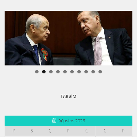
TAKVİM
Ağustos 2026
P
S
Ç
P
C
C
P