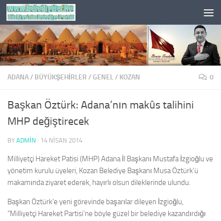
Skip to content
ADANA
/
BÜYÜKŞEHİRLER
/
GENEL
/
KOZAN
0
Başkan Öztürk: Adana’nın makûs talihini
MHP değiştirecek
BY
ADMIN
·
14 NISAN 2014
Milliyetçi Hareket Patisi (MHP) Adana İl Başkanı Mustafa İzgioğlu ve
yönetim kurulu üyeleri, Kozan Belediye Başkanı Musa Öztürk’ü
makamında ziyaret ederek, hayırlı olsun dileklerinde ulundu.
Başkan Öztürk’e yeni görevinde başarılar dileyen İzgioğlu,
“Milliyetçi Hareket Partisi’ne böyle güzel bir belediye kazandırdığı