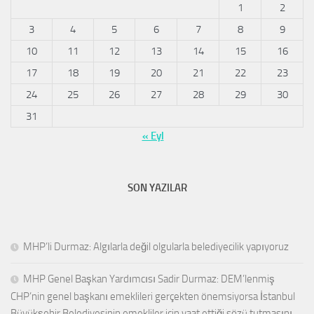
1
2
3
4
5
6
7
8
9
10
11
12
13
14
15
16
17
18
19
20
21
22
23
24
25
26
27
28
29
30
31
« Eyl
SON YAZILAR
MHP’li Durmaz: Algılarla değil olgularla belediyecilik yapıyoruz
MHP Genel Başkan Yardımcısı Sadir Durmaz: DEM’lenmiş
CHP’nin genel başkanı emeklileri gerçekten önemsiyorsa İstanbul
Büyükşehir Belediyesinin emekliler için vaat ettiği sözü tutmasını