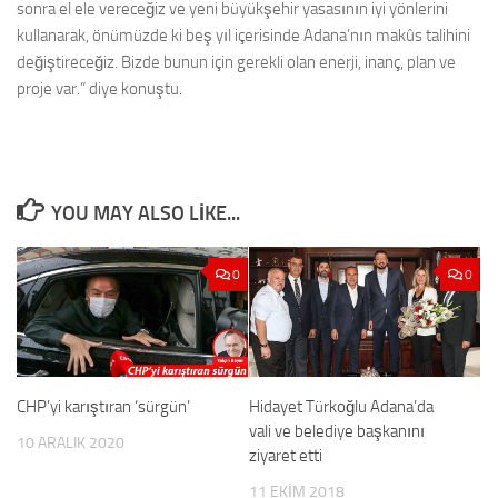
sonra el ele vereceğiz ve yeni büyükşehir yasasının iyi yönlerini
kullanarak, önümüzde ki beş yıl içerisinde Adana’nın makûs talihini
değiştireceğiz. Bizde bunun için gerekli olan enerji, inanç, plan ve
proje var.” diye konuştu.
YOU MAY ALSO LIKE...
0
0
CHP’yi karıştıran ‘sürgün’
Hidayet Türkoğlu Adana’da
vali ve belediye başkanını
10 ARALIK 2020
ziyaret etti
11 EKIM 2018