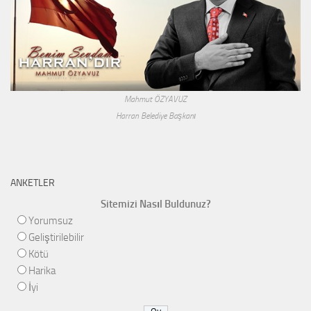
Mahmut ÖZYAVUZ
Harran Belediye Başkanı
ANKETLER
Sitemizi Nasıl Buldunuz?
Yorumsuz
Geliştirilebilir
Kötü
Harika
İyi