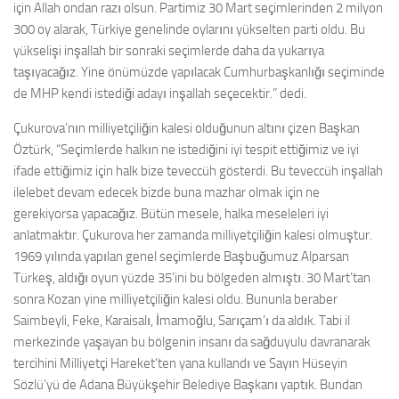
için Allah ondan razı olsun. Partimiz 30 Mart seçimlerinden 2 milyon
300 oy alarak, Türkiye genelinde oylarını yükselten parti oldu. Bu
yükselişi inşallah bir sonraki seçimlerde daha da yukarıya
taşıyacağız. Yine önümüzde yapılacak Cumhurbaşkanlığı seçiminde
de MHP kendi istediği adayı inşallah seçecektir.” dedi.
Çukurova’nın milliyetçiliğin kalesi olduğunun altını çizen Başkan
Öztürk, “Seçimlerde halkın ne istediğini iyi tespit ettiğimiz ve iyi
ifade ettiğimiz için halk bize teveccüh gösterdi. Bu teveccüh inşallah
ilelebet devam edecek bizde buna mazhar olmak için ne
gerekiyorsa yapacağız. Bütün mesele, halka meseleleri iyi
anlatmaktır. Çukurova her zamanda milliyetçiliğin kalesi olmuştur.
1969 yılında yapılan genel seçimlerde Başbuğumuz Alparsan
Türkeş, aldığı oyun yüzde 35’ini bu bölgeden almıştı. 30 Mart’tan
sonra Kozan yine milliyetçiliğin kalesi oldu. Bununla beraber
Saimbeyli, Feke, Karaisalı, İmamoğlu, Sarıçam’ı da aldık. Tabi il
merkezinde yaşayan bu bölgenin insanı da sağduyulu davranarak
tercihini Milliyetçi Hareket’ten yana kullandı ve Sayın Hüseyin
Sözlü’yü de Adana Büyükşehir Belediye Başkanı yaptık. Bundan