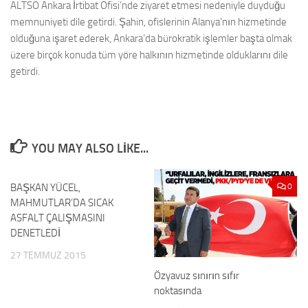
ALTSO Ankara İrtibat Ofisi’nde ziyaret etmesi nedeniyle duyduğu
memnuniyeti dile getirdi. Şahin, ofislerinin Alanya’nın hizmetinde
olduğuna işaret ederek, Ankara’da bürokratik işlemler başta olmak
üzere birçok konuda tüm yöre halkının hizmetinde olduklarını dile
getirdi.
YOU MAY ALSO LIKE...
BAŞKAN YÜCEL,
0
0
MAHMUTLAR’DA SICAK
ASFALT ÇALIŞMASINI
DENETLEDİ
27 TEMMUZ 2015
Özyavuz sınırın sıfır
noktasında