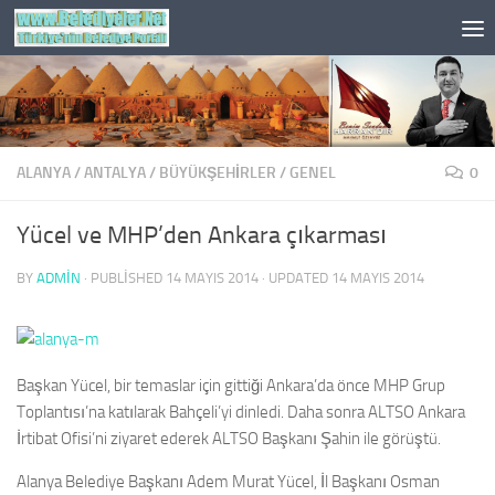
Skip to content
ALANYA
/
ANTALYA
/
BÜYÜKŞEHİRLER
/
GENEL
0
Yücel ve MHP’den Ankara çıkarması
BY
ADMIN
· PUBLISHED
14 MAYIS 2014
· UPDATED
14 MAYIS 2014
Başkan Yücel, bir temaslar için gittiği Ankara’da önce MHP Grup
Toplantısı’na katılarak Bahçeli’yi dinledi. Daha sonra ALTSO Ankara
İrtibat Ofisi’ni ziyaret ederek ALTSO Başkanı Şahin ile görüştü.
Alanya Belediye Başkanı Adem Murat Yücel, İl Başkanı Osman