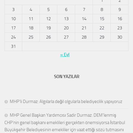
1
2
3
4
5
6
7
8
9
10
11
12
13
14
15
16
17
18
19
20
21
22
23
24
25
26
27
28
29
30
31
« Eyl
SON YAZILAR
MHP’li Durmaz: Algılarla değil olgularla belediyecilik yapıyoruz
MHP Genel Başkan Yardımcısı Sadir Durmaz: DEM’lenmiş
CHP’nin genel başkanı emeklileri gerçekten önemsiyorsa İstanbul
Büyükşehir Belediyesinin emekliler için vaat ettiği sözü tutmasını