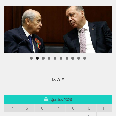
TAKVİM
Ağustos 2026
P
S
Ç
P
C
C
P