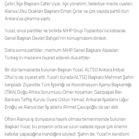
Çetin, İlçe Başkanı Cafer Uyar, ilçe yönetimi, belediye meclis üyeleri,
Alanya Ülkü Ocakları Başkanı Erhan Çınar ve çok sayıda partili dün
Ankara’ya çıkarma yaptı.
Yücel, önce partililer ile birlikte MHP Grup Toplantısı’na katılarak
Genel Başkan Devlet Bahçeli’nin konuşmasını dinledi.
Daha sonra partililer, merhum MHP Genel Başkanı Alpaslan
Türkeş’in mezarını ziyaret ederek dua ettiler.
Bir dizi temaslarda bulunan Başkan Yücel, ALTSO Ankara İrtibat
Ofisi’ni de ziyaret etti. Yücel’i burada ALTSO Başkanı Mehmet Şahin
karşıladı. Ziyarette Türk İşbirliği ve Koordinasyon Ajansı Başkanlığı
(TİKA) Doğu Afrika Sorumlusu Ömer Kocaman, Gazipaşalı İller
Bankası Teftiş Kurulu Üyesi Üstün Yılmaz, Ankaralı İşadamı Uğur
Eroğlu ve Alanya’dan İş adamı Ahmet Çavuşoğlu da yer aldı.
Ofisin Alanya iş dünyasına hayırlı olması temennisinde bulunan
Başkan Yücel, bu projenin orta ve uzun vadede ilçeye çok önemli
katkılar yapacağına inandığını söyledi. Şahin de, Yücel’in kendisini