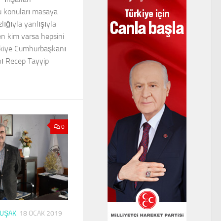
u konuları masaya
zlığıyla yanlışıyla
zen kim varsa hepsini
ürkiye Cumhurbaşkanı
nı Recep Tayyip
0
UŞAK
18 OCAK 2019