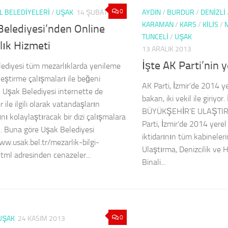
0
İL BELEDİYELERİ
/
UŞAK
14 ŞUBAT 2014
AYDIN
/
BURDUR
/
DENIZLI
KARAMAN
/
KARS
/
KILIS
/
Belediyesi’nden Online
TUNCELI
/
UŞAK
lık Hizmeti
13 ARALIK 2013
İşte AK Parti’nin y
ediyesi tüm mezarlıklarda yenileme
leştirme çalışmaları ile beğeni
AK Parti, İzmir’de 2014 ye
 Uşak Belediyesi internette de
bakan, iki vekil ile giriyor
 ile ilgili olarak vatandaşların
BÜYÜKŞEHİR’E ULAŞTI
nı kolaylaştıracak bir dizi çalışmalara
Parti, İzmir’de 2014 yerel
ı. Buna göre Uşak Belediyesi
iktidarının tüm kabineler
ww.usak.bel.tr/mezarlik-bilgi-
Ulaştırma, Denizcilik ve
html adresinden cenazeler...
Binali...
0
UŞAK
24 KASIM 2013