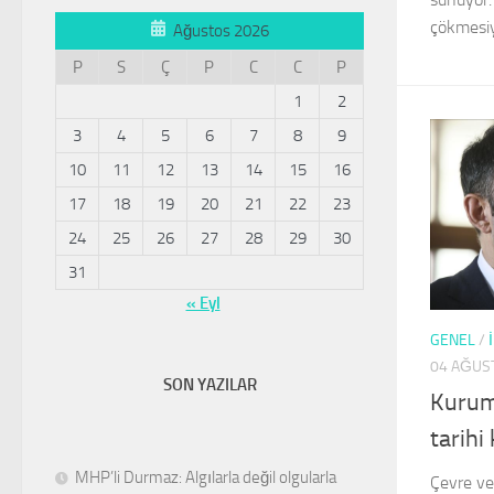
çökmesiyl
Ağustos 2026
P
S
Ç
P
C
C
P
1
2
3
4
5
6
7
8
9
10
11
12
13
14
15
16
17
18
19
20
21
22
23
24
25
26
27
28
29
30
31
« Eyl
GENEL
/
04 AĞUS
SON YAZILAR
Kurum
tarih
MHP’li Durmaz: Algılarla değil olgularla
Çevre ve