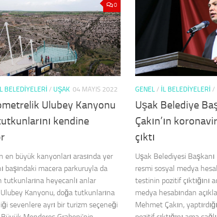
0
İL BELEDİYELERİ
/
UŞAK
04 MAYIS 2022
GENEL
/
İL BELEDİYELERİ
/
lometrelik Ulubey Kanyonu
Uşak Belediye B
tutkunlarını kendine
Çakın’ın koronavir
or
çıktı
 en büyük kanyonları arasında yer
Uşak Belediyesi Başkanı
nı başındaki macera parkuruyla da
resmi sosyal medya hesa
n tutkunlarına heyecanlı anlar
testinin pozitif çıktığını 
Ulubey Kanyonu, doğa tutkunlarına
medya hesabından açıkl
iği sevenlere ayrı bir turizm seçeneği
Mehmet Çakın, yaptırdığı
 Büyük Menderes Grabeni’nin
pozitif çıktığını ama sağ