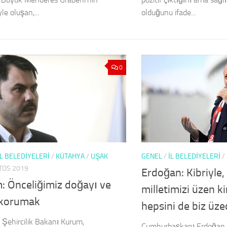
e oluşan,...
olduğunu ifade...
0
İL BELEDİYELERİ
/
KÜTAHYA
/
UŞAK
GENEL
/
İL BELEDİYELERİ
/
TOS 2019
Erdoğan: Kibriyle, 
: Önceliğimiz doğayı ve
milletimizi üzen k
i korumak
hepsini de biz üze
 Şehircilik Bakanı Kurum,
Cumhurbaşkanı Erdoğan, 