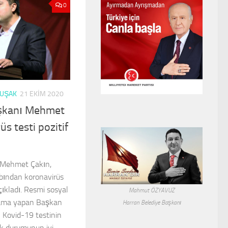
0
UŞAK
21 EKIM 2020
aşkanı Mehmet
üs testi pozitif
 Mehmet Çakın,
bından koronavirüs
açıkladı. Resmi sosyal
Mahmut ÖZYAVUZ
ama yapan Başkan
Harran Belediye Başkanı
 Kovid-19 testinin
lık durumunun iyi