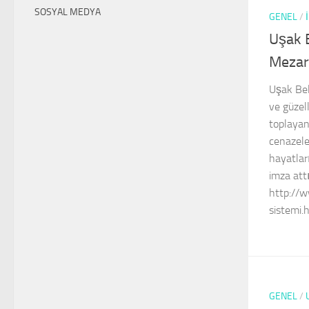
SOSYAL MEDYA
GENEL
/
Uşak 
Mezar
Uşak Bel
ve güzel
toplayan
cenazeler
hayatları
imza att
http://w
sistemi.
GENEL
/