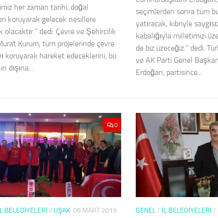
imiz her zaman tarihi, doğal
seçimlerden sonra tüm b
eri koruyarak gelecek nesillere
yatıracak, kibriyle saygısı
olacaktır.” dedi. Çevre ve Şehircilik
kabalığıyla milletimizi ü
urat Kurum, tüm projelerinde çevre
de biz üzeceğiz.” dedi. T
ı koruyarak hareket edeceklerini, bu
ve AK Parti Genel Başka
n dışına...
Erdoğan, partisince...
0
GENEL
/
İL BELEDİYELERİ
/
İL BELEDİYELERİ
/
UŞAK
06 MART 2019