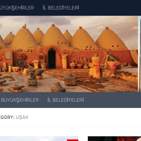
ÜYÜKŞEHİRLER
İL BELEDİYELERİ
BÜYÜKŞEHİRLER
İL BELEDİYELERİ
EGORY:
UŞAK