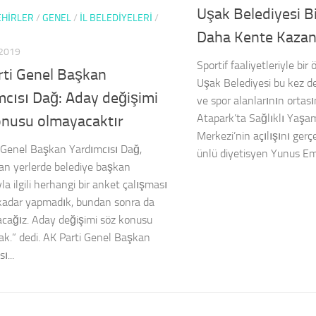
Uşak Belediyesi B
HİRLER
/
GENEL
/
İL BELEDİYELERİ
/
Daha Kente Kazan
2019
Sportif faaliyetleriyle bir
rti Genel Başkan
Uşak Belediyesi bu kez d
mcısı Dağ: Aday değişimi
ve spor alanlarının ortas
Atapark’ta Sağlıklı Yaşa
onusu olmayacaktır
Merkezi’nin açılışını gerçe
 Genel Başkan Yardımcısı Dağ,
ünlü diyetisyen Yunus Em
an yerlerde belediye başkan
la ilgili herhangi bir anket çalışması
kadar yapmadık, bundan sonra da
ağız. Aday değişimi söz konusu
k.” dedi. AK Parti Genel Başkan
ı...