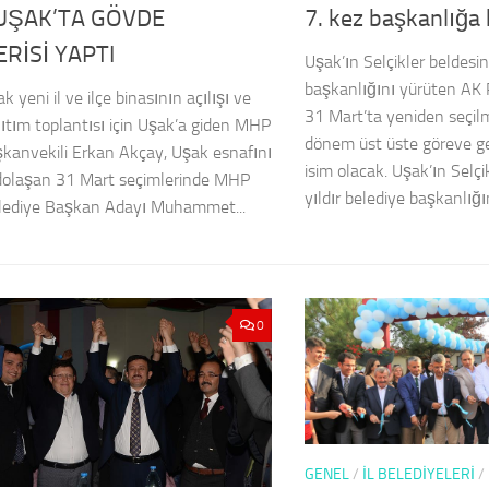
7. kez başkanlığa
UŞAK’TA GÖVDE
RİSİ YAPTI
Uşak’ın Selçikler beldesin
başkanlığını yürüten AK P
yeni il ve ilçe binasının açılışı ve
31 Mart’ta yeniden seçil
ıtım toplantısı için Uşak’a giden MHP
dönem üst üste göreve ge
kanvekili Erkan Akçay, Uşak esnafını
isim olacak. Uşak’ın Selçi
dolaşan 31 Mart seçimlerinde MHP
yıldır belediye başkanlığın
lediye Başkan Adayı Muhammet...
0
GENEL
/
İL BELEDİYELERİ
/