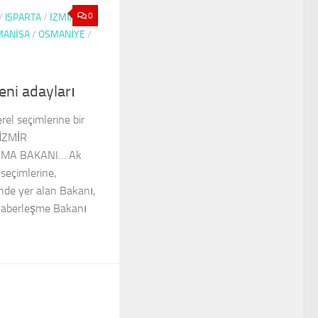
0
/
ISPARTA
/
İZMIR
/
MANISA
/
OSMANIYE
/
eni adayları
rel seçimlerine bir
. İZMİR
RMA BAKANI… Ak
 seçimlerine,
inde yer alan Bakanı,
 Haberleşme Bakanı