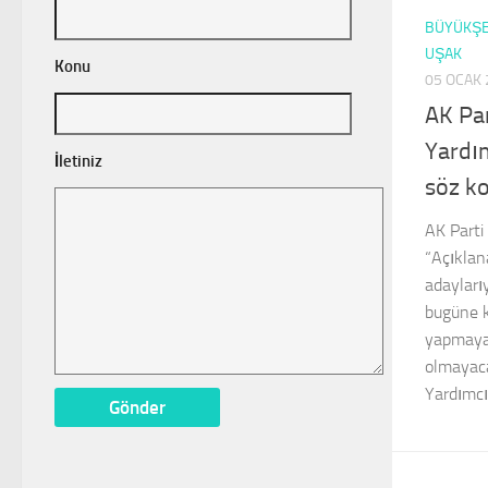
BÜYÜKŞE
UŞAK
Konu
05 OCAK 
AK Pa
Yardı
İletiniz
söz k
AK Parti
“Açıklan
adaylarıy
bugüne 
yapmayac
olmayaca
Yardımcıs