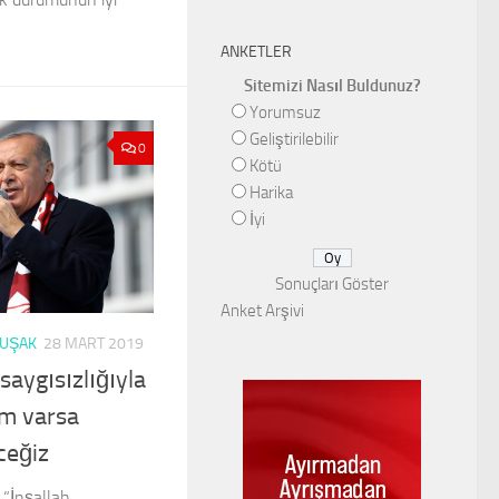
ANKETLER
Sitemizi Nasıl Buldunuz?
Yorumsuz
Geliştirilebilir
0
Kötü
Harika
İyi
Sonuçları Göster
Anket Arşivi
UŞAK
28 MART 2019
saygısızlığıyla
im varsa
ceğiz
“İnşallah