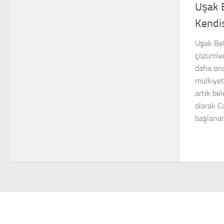
Uşak B
Kendis
Uşak Bel
çözümleri
daha önc
mülkiyet
artık bel
olarak C
başlanan