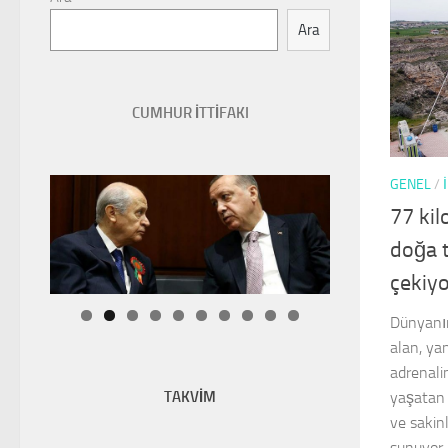
Ara
CUMHUR İTTİFAKI
GENEL
/
77 ki
doğa 
çekiy
Dünyanın
alan, ya
adrenali
TAKVİM
yaşatan 
ve sakinl
sunuyor.