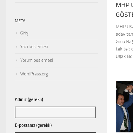
MHP 
GÖSTE
META
MHP Uşak 
Giriş
aday tan
Grup Baş
Yazı beslemesi
tek tek 
Uşak Be
Yorum beslemesi
WordPress.org
Adınız (gerekli)
E-postanız (gerekli)