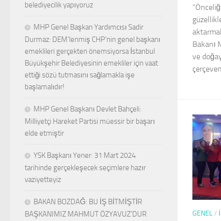
belediyecilik yapıyoruz
“Önceliğ
güzellikl
MHP Genel Başkan Yardımcısı Sadir
aktarmak 
Durmaz: DEM’lenmiş CHP’nin genel başkanı
Bakanı M
emeklileri gerçekten önemsiyorsa İstanbul
ve doğay
Büyükşehir Belediyesinin emekliler için vaat
çerçeveni
ettiği sözü tutmasını sağlamakla işe
başlamalıdır!
MHP Genel Başkanı Devlet Bahçeli:
Milliyetçi Hareket Partisi müessir bir başarı
elde etmiştir
YSK Başkanı Yener: 31 Mart 2024
tarihinde gerçekleşecek seçimlere hazır
vaziyetteyiz
BAKAN BOZDAĞ: BU İŞ BİTMİŞTİR
GENEL
/
BAŞKANIMIZ MAHMUT ÖZYAVUZ’DUR