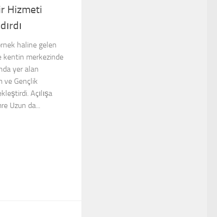
ir Hizmeti
dırdı
 örnek haline gelen
e kentin merkezinde
ında yer alan
m ve Gençlik
kleştirdi. Açılışa
re Uzun da...