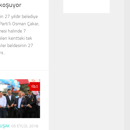
 koşuyor
in 27 yıldır belediye
arti’li Osman Çakar,
mesi halinde 7
len kentteki tek
kler beldesinin 27
ı...
0
UŞAK
05 EYLÜL 2018