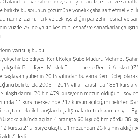
“20 alanda üniversitelerimiz, sanayi odamız, esnaf ve sanatkar
ile birlikte bu sorunun çözümüne yönelik çaba sarf etmeliyiz. 
yapmamız lazım. Türkiye’deki işsizliğin panzehiri esnaf ve san
mın yüzde 75’ine yakın kesimini esnaf ve sanatkarlar çalıştırı
.
lerin yarısı iş buldu
üyükşehir Belediyesi Kent Koleji Şube Müdürü Mehmet Şahin
üyükşehir Belediyesi Meslek Edindirme ve Beceri Kursları (İ
e başlayan şubenin 2014 yılından bu yana Kent Koleji olarak
üğünü belirterek, 2006 – 2014 yılları arasında 1851 kursla 
re ulaştıklarını, 20 bin 479 kursiyerin mezun olduğunu söyle
yılında 11 kurs merkezinde 217 kursun açıldığını belirten Şa
i ile açılan teknik branşlarda çalışmalarımız devam ediyor. Eg
Yüksekokulu’nda açılan 4 branşta 60 kişi eğitim gördü. 38 ki
 12 kursta 215 kişiye ulaştı. 51 mezundan 26 kişinin aldığı be
 aldık” dedi.