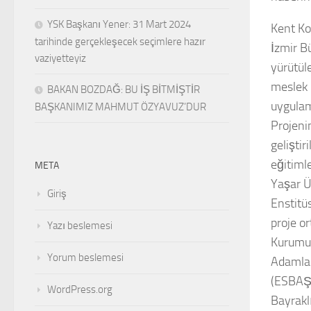
YSK Başkanı Yener: 31 Mart 2024
Kent Kol
tarihinde gerçekleşecek seçimlere hazır
İzmir Bü
vaziyetteyiz
yürütül
meslek b
BAKAN BOZDAĞ: BU İŞ BİTMİŞTİR
uygulam
BAŞKANIMIZ MAHMUT ÖZYAVUZ’DUR
Projeni
gelişti
eğitimle
META
Yaşar Ü
Giriş
Enstitüs
proje or
Yazı beslemesi
Kurumu 
Yorum beslemesi
Adamlar
(ESBAŞ
WordPress.org
Bayrakl