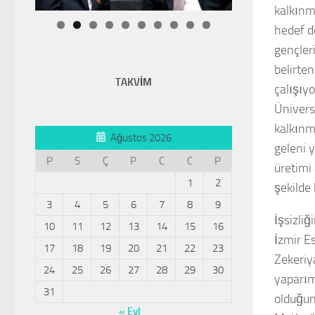
kalkınma
hedef d
gençler
belirte
TAKVİM
çalışıy
Ünivers
kalkınma
Ağustos 2026
geleni y
P
S
Ç
P
C
C
P
üretimi 
1
2
şekilde
3
4
5
6
7
8
9
İşsizliğ
10
11
12
13
14
15
16
İzmir E
17
18
19
20
21
22
23
Zekeriya
24
25
26
27
28
29
30
yaparım
31
olduğun
« Eyl