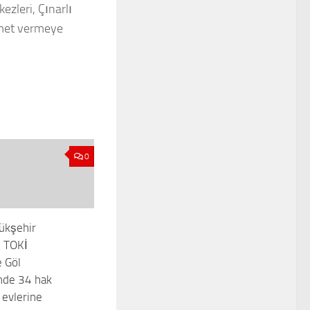
zleri, Çınarlı
izmet vermeye
0
ükşehir
, TOKİ
e Göl
nde 34 hak
 evlerine