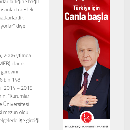
lar birliğine bağlı
İnsanları meslek
atkarlardır.
yorlar” diye
, 2006 yılında
ZMEB) olarak
 görevini
46 bin 148
di. 2014 – 2015
hin, “Kurumlar
e Üniversitesi
şi mezun oldu.
lgelerle işe girdiği