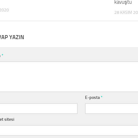
kavuştu
2020
28 KASIM 2
VAP YAZIN
m
*
E-posta
*
et sitesi