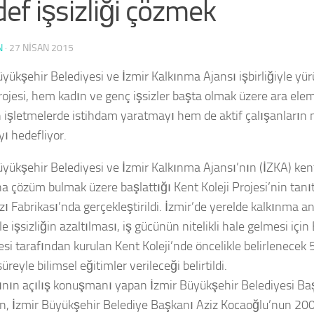
ef işsizliği çözmek
N
·
27 NISAN 2015
üyükşehir Belediyesi ve İzmir Kalkınma Ajansı işbirliğiyle yü
Projesi, hem kadın ve genç işsizler başta olmak üzere ara ele
 işletmelerde istihdam yaratmayı hem de aktif çalışanların ni
yı hedefliyor.
üyükşehir Belediyesi ve İzmir Kalkınma Ajansı’nın (İZKA) kentt
a çözüm bulmak üzere başlattığı Kent Koleji Projesi’nin tanıt
ı Fabrikası’nda gerçekleştirildi. İzmir’de yerelde kalkınma a
e işsizliğin azaltılması, iş gücünün nitelikli hale gelmesi içi
esi tarafından kurulan Kent Koleji’nde öncelikle belirlenece
 süreyle bilimsel eğitimler verileceği belirtildi.
ının açılış konuşmanı yapan İzmir Büyükşehir Belediyesi Başk
, İzmir Büyükşehir Belediye Başkanı Aziz Kocaoğlu’nun 200