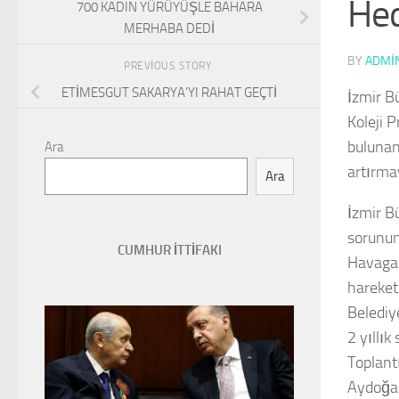
Hed
700 KADIN YÜRÜYÜŞLE BAHARA
MERHABA DEDİ
BY
ADMI
PREVIOUS STORY
ETİMESGUT SAKARYA’YI RAHAT GEÇTİ
İzmir B
Koleji 
bulunan
Ara
artırma
Ara
İzmir B
sorunun
CUMHUR İTTİFAKI
Havagaz
hareketl
Belediy
2 yıllık
Toplant
Aydoğan