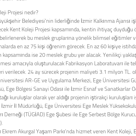
eji Projesi nedir?
yükşehir Belediyesi’nin liderliğinde İzmir Kalkınma Ajansı işbi
ecek Kent Koleji Projesi kapsamında, kentin ihtiyaç duyduğu ö
elirlenerek bu meslek gruplarına yönelik bilimsel eğitimler ve
alarda en az 75 kişi öğrenim görecek. En az 60 kişiye istih
n kapsamında ise 20 meslek grubu yer alacak. Yenilikçi yakla
rilmesi amacıyla oluşturulacak Fabrikasyon Laboratuvarı ile te
ri verilecek. 24 ay sürecek projenin maliyeti 3.1 milyon TL. o
niversitesi AR-GE ve Uygulama Merkezi, Ege Üniversitesi G
ü, Ege Bölgesi Sanayi Odası ile İzmir Esnaf ve Sanatkarlar Oda
tağı kuruluşlar olarak yer aldığı projenin iştirakçi kuruluşları
İzmir İl Müdürlüğü, Ege Üniversitesi Ege Meslek Yüksekokulu
ı Derneği (TÜGİAD) Ege Şubesi ile Ege Serbest Bölge Kurucu v
).
ı Ekrem Akurgal Yaşam Parkı’nda hizmet veren Kent Koleji, E