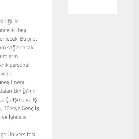
rliği ile
ncelikli beş
rilecek. Bu pilot
dam sağlanacak.
şımların
knik personel
lacak.
üneş Enerji
ları Birliği’nin
 ise Çalışma ve İş
, Türkiye Genç İş
e İşleticisi
ge Üniversitesi