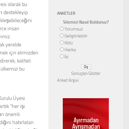
yesi olarak bu
rı destekleyip
ANKETLER
kleşebileceğini
Sitemizi Nasıl Buldunuz?
erce insan
Yorumsuz
vimiz.
Geliştirilebilir
Kötü
rak yerelde
Harika
lmek için elimizden
İyi
irerek, kaliteli
 ülkemizi bu
Sonuçları Göster
Anket Arşivi
Kurulu Üyesi
rtık “her işi
nın önemli
iğini hatırlatan