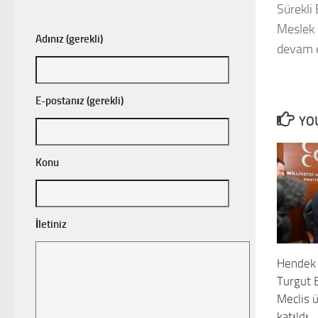
Sürekli
Meslek 
Adınız (gerekli)
devam e
E-postanız (gerekli)
YOU
Konu
İletiniz
Hendek 
Turgut 
Meclis 
katıldı.