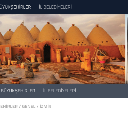
ÜYÜKŞEHİRLER
İL BELEDİYELERİ
BÜYÜKŞEHİRLER
İL BELEDİYELERİ
EHİRLER
/
GENEL
/
İZMIR