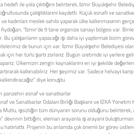
 hedefi ile yola çıktığını belirterek, İzmir Büyükşehir Beledi
oğrultusunda çalıştıklarını kaydetti. Küçük esnafı ve sanatka
i ve kadınları meslek sahibi yaparak ülke kalkınmasının gerçe
n Aydoğan, “İzmir’de 9 tane organize sanayi bölgesi var. Binl
or. Bu çalışanların yapacağı işi daha iyi yaptırmak bizim göre
itelerimiz de bunun için var. İzmir Büyükşehir Belediyesi ola
k için her türlü şartı zorlarız. Bugün üretimde iyi yerlere ge
aparız. Ülkemizin zengin kaynaklarını en iyi şekilde değerlend
artırarak kalkınabiliriz. Her şeyimiz var. Sadece helvayı karıp
 kalkındıracağız” diye konuştu.
in panzehiri esnaf ve sanatkarlar
snaf ve Sanatkarlar Odaları Birliği Başkanı ve İZKA Yönetim 
 Mutlu, işsizliğin tüm dünyanın sorunu olduğunu belirterek, a
” devrinin bittiğini, eleman arayanla iş arayanı buluşturma
u hatırlattı. Projenin bu anlamda çok önemli bir görev üstlend