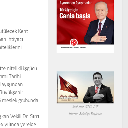
rütülecek Kent
man ihtiyacı
teliklerini
e nitelikli işgücü
ımı Tarihi
nlayışından
n Büyükşehir
k 5 meslek grubunda
Mahmut ÖZYAVUZ
Harran Belediye Başkanı
an Vekili Dr. Sırrı
4 yılında yerelde