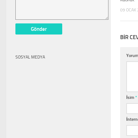
09 OCAK 
BIR CE
Yoru
SOSYAL MEDYA
İsim
*
İntern