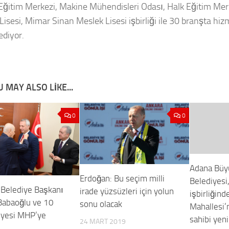
 Eğitim Merkezi, Makine Mühendisleri Odası, Halk Eğitim Merke
Lisesi, Mimar Sinan Meslek Lisesi işbirliği ile 30 branşta h
diyor.
 MAY ALSO LIKE...
0
0
Adana Büy
Erdoğan: Bu seçim milli
Belediyesi
Belediye Başkanı
irade yüzsüzleri için yolun
işbirliğind
Babaoğlu ve 10
sonu olacak
Mahallesi’
üyesi MHP’ye
sahibi yeni
24 MART 2019