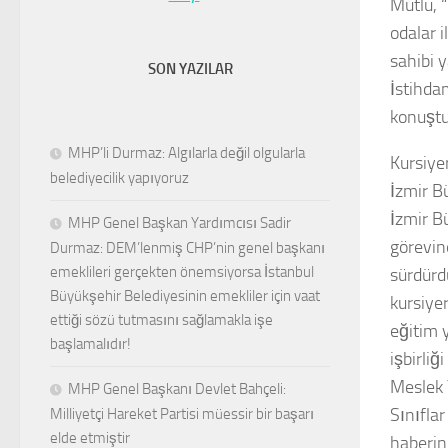
Mutlu, 
odalar 
sahibi 
SON YAZILAR
İstihda
konuştu
MHP’li Durmaz: Algılarla değil olgularla
Kursiyer
belediyecilik yapıyoruz
İzmir B
İzmir B
MHP Genel Başkan Yardımcısı Sadir
görevin
Durmaz: DEM’lenmiş CHP’nin genel başkanı
emeklileri gerçekten önemsiyorsa İstanbul
sürdürd
Büyükşehir Belediyesinin emekliler için vaat
kursiye
ettiği sözü tutmasını sağlamakla işe
eğitim 
başlamalıdır!
işbirliğ
Meslek 
MHP Genel Başkanı Devlet Bahçeli:
Sınıflar
Milliyetçi Hareket Partisi müessir bir başarı
elde etmiştir
haberini