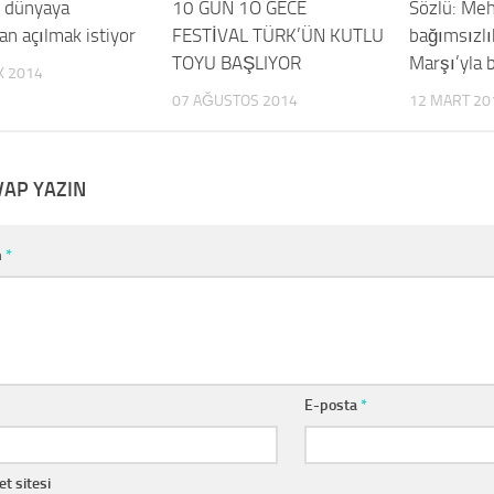
, dünyaya
0
10 GÜN 1O GECE
1
Sözlü: Meh
n açılmak istiyor
FESTİVAL TÜRK’ÜN KUTLU
bağımsızlık
TOYU BAŞLIYOR
Marşı’yla b
K 2014
07 AĞUSTOS 2014
12 MART 20
VAP YAZIN
m
*
E-posta
*
et sitesi