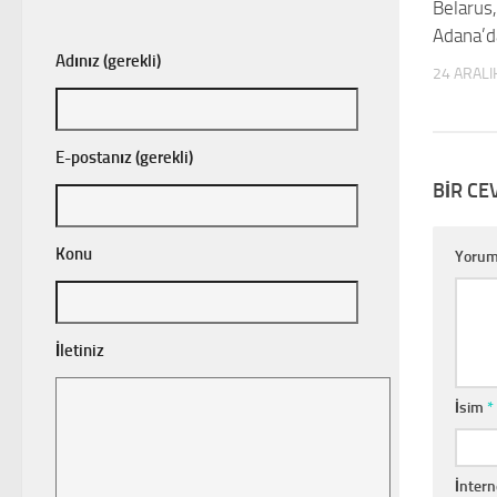
Belarus
Adana’da
Adınız (gerekli)
24 ARALI
E-postanız (gerekli)
BIR CE
Konu
Yoru
İletiniz
İsim
*
İntern