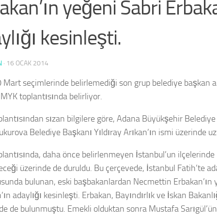
akan’ın yeğeni Sabri Erbak
ylığı kesinleşti.
N
·
16 OCAK 2014
 Mart seçimlerinde belirlemediği son grup belediye başkan a
 MYK toplantısında belirliyor.
lantısından sızan bilgilere göre, Adana Büyükşehir Belediye 
ukurova Belediye Başkanı Yıldıray Arıkan’ın ismi üzerinde u
lantısında, daha önce belirlenmeyen İstanbul’un ilçelerinde
leceği üzerinde de duruldu. Bu çerçevede, İstanbul Fatih’te ad
sunda bulunan, eski başbakanlardan Necmettin Erbakan’ın 
’ın adaylığı kesinleşti. Erbakan, Bayındırlık ve İskan Bakanl
de de bulunmuştu. Emekli olduktan sonra Mustafa Sarıgül’ün l