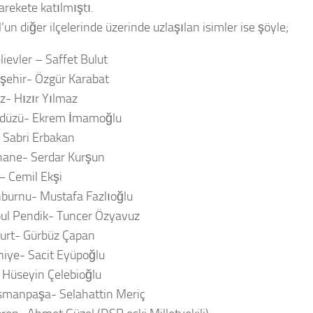
arekete katılmıştı.
’un diğer ilçelerinde üzerinde uzlaşılan isimler ise şöyle;
lievler – Saffet Bulut
şehir- Özgür Karabat
z- Hızır Yılmaz
kdüzü- Ekrem İmamoğlu
- Sabri Erbakan
hane- Serdar Kurşun
 – Cemil Ekşi
nburnu- Mustafa Fazlıoğlu
bul Pendik- Tuncer Özyavuz
urt- Gürbüz Çapan
iye- Sacit Eyüpoğlu
 Hüseyin Çelebioğlu
smanpaşa- Selahattin Meriç