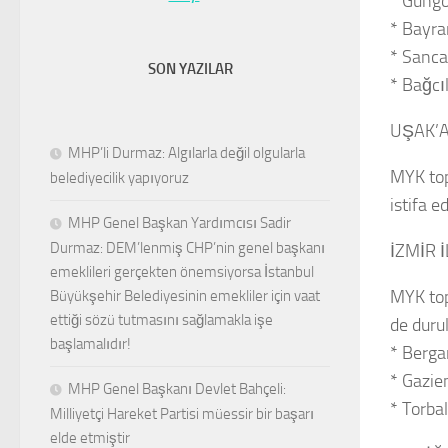
* Güngö
* Bayra
* Sanc
SON YAZILAR
* Bağc
UŞAK’A
MHP’li Durmaz: Algılarla değil olgularla
MYK top
belediyecilik yapıyoruz
istifa e
MHP Genel Başkan Yardımcısı Sadir
Durmaz: DEM’lenmiş CHP’nin genel başkanı
İZMİR 
emeklileri gerçekten önemsiyorsa İstanbul
MYK top
Büyükşehir Belediyesinin emekliler için vaat
ettiği sözü tutmasını sağlamakla işe
de duru
başlamalıdır!
* Berg
* Gazi
MHP Genel Başkanı Devlet Bahçeli:
* Torba
Milliyetçi Hareket Partisi müessir bir başarı
elde etmiştir