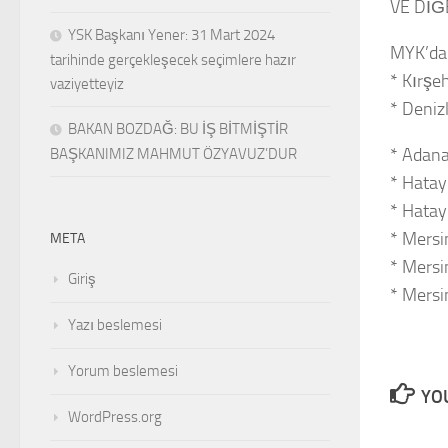
VE DİĞ
YSK Başkanı Yener: 31 Mart 2024
MYK’da 
tarihinde gerçekleşecek seçimlere hazır
* Kırşe
vaziyetteyiz
* Deniz
BAKAN BOZDAĞ: BU İŞ BİTMİŞTİR
* Adana
BAŞKANIMIZ MAHMUT ÖZYAVUZ’DUR
* Hatay
* Hatay
* Mersi
META
* Mersi
Giriş
* Mersi
Yazı beslemesi
Yorum beslemesi
YOU
WordPress.org