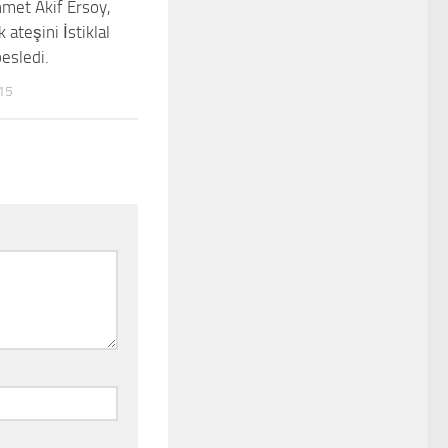
met Akif Ersoy,
0
 ateşini İstiklal
esledi.
15