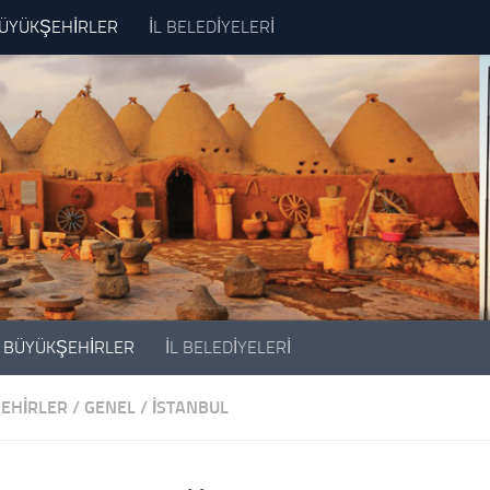
ÜYÜKŞEHİRLER
İL BELEDİYELERİ
BÜYÜKŞEHİRLER
İL BELEDİYELERİ
EHİRLER
/
GENEL
/
İSTANBUL