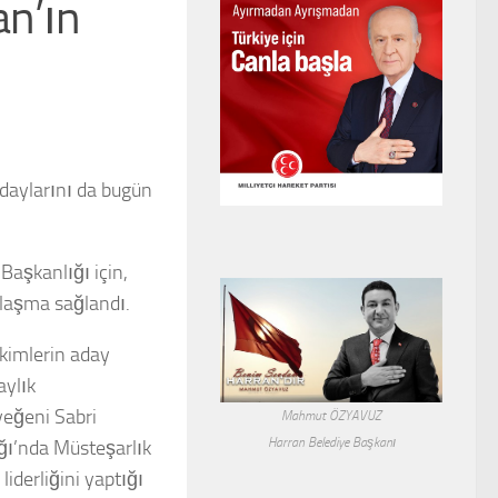
an’ın
daylarını da bugün
Başkanlığı için,
zlaşma sağlandı.
 kimlerin aday
aylık
yeğeni Sabri
Mahmut ÖZYAVUZ
Harran Belediye Başkanı
ığı’nda Müsteşarlık
iderliğini yaptığı