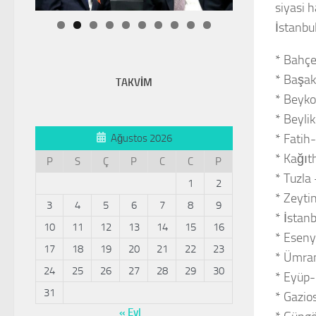
siyasi h
İstanbul
* Bahçe
* Başak
TAKVİM
* Beyko
* Beyli
* Fatih
Ağustos 2026
* Kağıt
P
S
Ç
P
C
C
P
* Tuzla
1
2
* Zeyti
3
4
5
6
7
8
9
* İstan
10
11
12
13
14
15
16
* Eseny
17
18
19
20
21
22
23
* Ümran
24
25
26
27
28
29
30
* Eyüp-
31
* Gazio
« Eyl