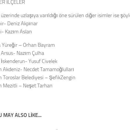
ER İLÇELER
üzerinde uzlaşıya varıldığı öne sürülen diğer isimler ise şöyl
hir- Deniz Akpınar
li- Kazım Aslan
 Yüreğir – Orhan Bayram
 Arsus- Nazım Çulha
 İskenderun- Yusuf Civelek
n Akdeniz- Necdet Tamamoğlulları
n Toroslar Belediyesi – ŞefikZengin
n Mezitli – Neşet Tarhan
 MAY ALSO LIKE...