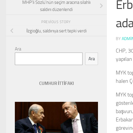
Erb
MHP’li Sözlü’nün seçim aracına silahlı
saldırı düzenlendi
ada
PREVIOUS STORY
İzgioğlu, saldırıya sert tepki verdi
BY
ADMI
Ara
CHP, 30
yapılan
Ara
MYK top
halen Ç
CUMHUR İTTİFAKI
MYK top
gösteri
başvuru
Erbakan
görevin