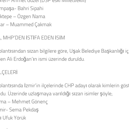
ren- Ahmet Güzel (DSP eski Milletvekili)
mpaşa- Bahri Sipahi
aktepe – Özgen Nama
ılar – Muammed Çakmak
, MHP’DEN İSTİFA EDEN İSİM
lantısından sızan bilgilere göre, Uşak Belediye Başkanlığı i
den Ali Erdoğan’ın ismi üzerinde duruldu.
İLÇELERİ
lantısında İzmir’in ilçelerinde CHP adayı olarak kimlerin gös
ldu. Üzerinde uzlaşmaya varıldığı sızan isimler şöyle;
ama – Mehmet Gönenç
emir- Sema Pekdaş
lı Ufuk Yörük