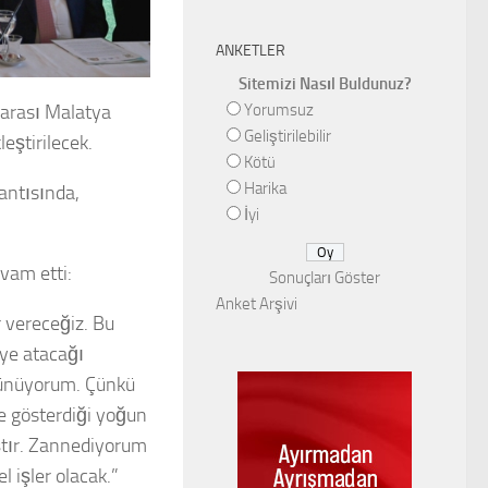
ANKETLER
Sitemizi Nasıl Buldunuz?
Yorumsuz
rarası Malatya
Geliştirilebilir
eştirilecek.
Kötü
Harika
antısında,
İyi
vam etti:
Sonuçları Göster
Anket Arşivi
 vereceğiz. Bu
iye atacağı
üşünüyorum. Çünkü
e gösterdiği yoğun
ştır. Zannediyorum
l işler olacak.”