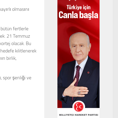
ayırlı olmasını
 bütün fertlerle
şecek. 21 Temmuz
ortej olacak. Bu
hedefe kilitlenerek
n birlik,
, spor şenliği ve