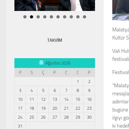
Malatya
Kültür 
TAKVİM
Vali Hu
festival
Ağustos 2026
Festiva
P
S
Ç
P
C
C
P
1
2
“Malaty
3
4
5
6
7
8
9
mesajla
10
11
12
13
14
15
16
adımlar
17
18
19
20
21
22
23
bugüne 
24
25
26
27
28
29
30
ilgiyi 
ki hedef
31