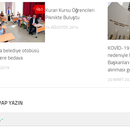
0
Kuran Kursu Öğrencileri
0
Piknikte Buluştu
14 AĞUSTOS 2014
KOVİD-19 
a belediye otobüsü
nedeniyle 
lere bedava
Başkanları
 2019
alınması g
20 MART 20
VAP YAZIN
m
*