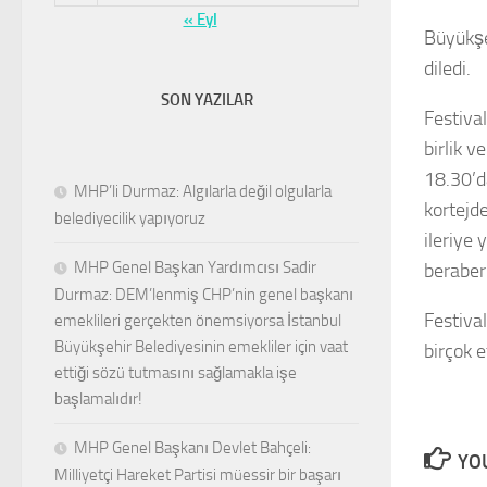
« Eyl
Büyükşe
diledi.
SON YAZILAR
Festival
birlik 
18.30’d
MHP’li Durmaz: Algılarla değil olgularla
kortejd
belediyecilik yapıyoruz
ileriye
MHP Genel Başkan Yardımcısı Sadir
beraber
Durmaz: DEM’lenmiş CHP’nin genel başkanı
Festival
emeklileri gerçekten önemsiyorsa İstanbul
Büyükşehir Belediyesinin emekliler için vaat
birçok e
ettiği sözü tutmasını sağlamakla işe
başlamalıdır!
MHP Genel Başkanı Devlet Bahçeli:
YOU
Milliyetçi Hareket Partisi müessir bir başarı