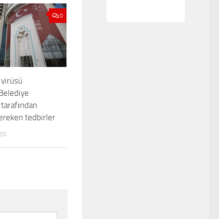
0
virüsü
Belediye
 tarafından
ereken tedbirler
20