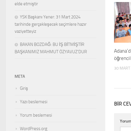
elde etmiştir
YSK Başkanı Yener: 31 Mart 2024
tarihinde gerçekleşecek seçimlere hazır
vaziyetteyiz
BAKAN BOZDAĞ: BU İŞ BİTMİŞTİR
Adana’d
BAŞKANIMIZ MAHMUT ÖZYAVUZ’DUR
öğrenci
30 MART
META
Giriş
Yazı beslemesi
BIR CE
Yorum beslemesi
Yoru
WordPress.org