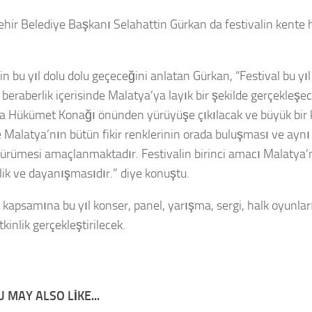
hir Belediye Başkanı Selahattin Gürkan da festivalin kente h
in bu yıl dolu dolu geçeceğini anlatan Gürkan, “Festival bu yıl
ve beraberlik içerisinde Malatya’ya layık bir şekilde gerçekle
a Hükümet Konağı önünden yürüyüşe çıkılacak ve büyük bir k
e Malatya’nın bütün fikir renklerinin orada buluşması ve aynı 
 yürümesi amaçlanmaktadır. Festivalin birinci amacı Malatya’nı
lik ve dayanışmasıdır.” diye konuştu.
 kapsamına bu yıl konser, panel, yarışma, sergi, halk oyunları
tkinlik gerçekleştirilecek.
 MAY ALSO LIKE...