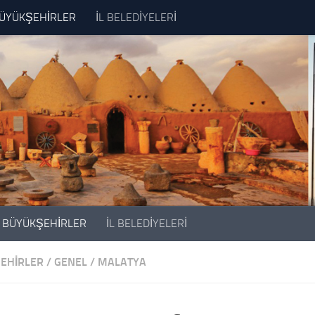
ÜYÜKŞEHİRLER
İL BELEDİYELERİ
BÜYÜKŞEHİRLER
İL BELEDİYELERİ
EHİRLER
/
GENEL
/
MALATYA