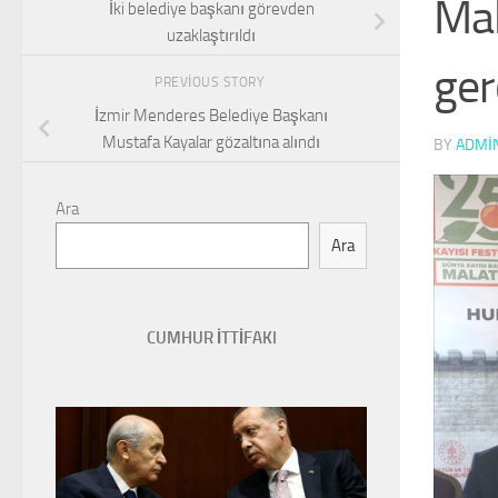
Mal
İki belediye başkanı görevden
uzaklaştırıldı
ger
PREVIOUS STORY
İzmir Menderes Belediye Başkanı
Mustafa Kayalar gözaltına alındı
BY
ADMI
Ara
Ara
CUMHUR İTTİFAKI