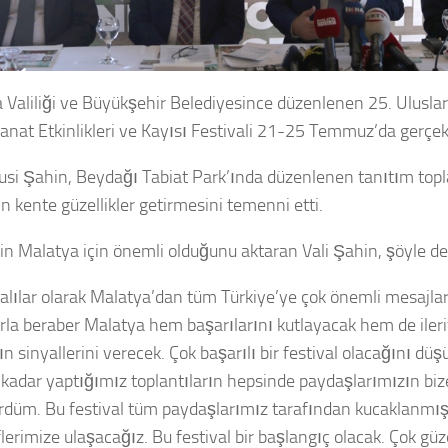
 Valiliği ve Büyükşehir Belediyesince düzenlenen 25. Ulusla
Sanat Etkinlikleri ve Kayısı Festivali 21-25 Temmuz’da gerçekl
lusi Şahin, Beydağı Tabiat Park’ında düzenlenen tanıtım topl
in kente güzellikler getirmesini temenni etti.
lin Malatya için önemli olduğunu aktaran Vali Şahin, şöyle de
alılar olarak Malatya’dan tüm Türkiye’ye çok önemli mesajlar
rla beraber Malatya hem başarılarını kutlayacak hem de iler
ın sinyallerini verecek. Çok başarılı bir festival olacağını d
kadar yaptığımız toplantıların hepsinde paydaşlarımızın biz
gördüm. Bu festival tüm paydaşlarımız tarafından kucaklanmı
lerimize ulaşacağız. Bu festival bir başlangıç olacak. Çok güze