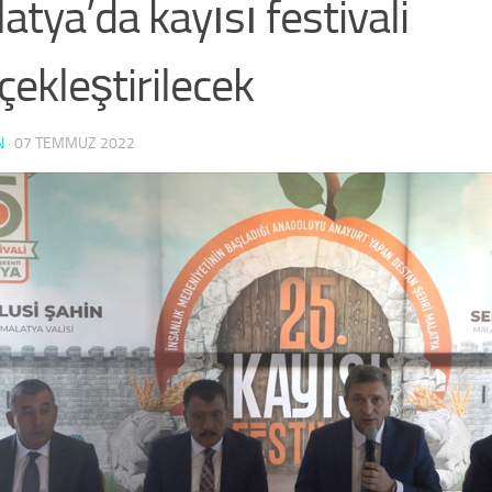
atya’da kayısı festivali
çekleştirilecek
N
·
07 TEMMUZ 2022