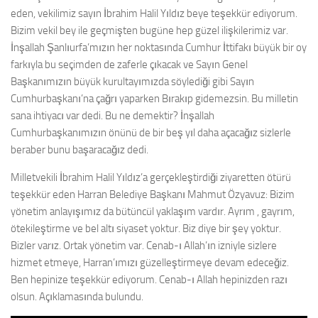
eden, vekilimiz sayın İbrahim Halil Yıldız beye teşekkür ediyorum.
Bizim vekil bey ile geçmişten bugüne hep güzel ilişkilerimiz var.
İnşallah Şanlıurfa’mızın her noktasında Cumhur İttifakı büyük bir oy
farkıyla bu seçimden de zaferle çıkacak ve Sayın Genel
Başkanımızın büyük kurultayımızda söylediği gibi Sayın
Cumhurbaşkanı’na çağrı yaparken Bırakıp gidemezsin. Bu milletin
sana ihtiyacı var dedi. Bu ne demektir? İnşallah
Cumhurbaşkanımızın önünü de bir beş yıl daha açacağız sizlerle
beraber bunu başaracağız dedi.
Milletvekili İbrahim Halil Yıldız’a gerçekleştirdiği ziyaretten ötürü
teşekkür eden Harran Belediye Başkanı Mahmut Özyavuz: Bizim
yönetim anlayışımız da bütüncül yaklaşım vardır. Ayrım , gayrım,
ötekileştirme ve bel altı siyaset yoktur. Biz diye bir şey yoktur.
Bizler varız. Ortak yönetim var. Cenab-ı Allah’ın izniyle sizlere
hizmet etmeye, Harran’ımızı güzelleştirmeye devam edeceğiz.
Ben hepinize teşekkür ediyorum. Cenab-ı Allah hepinizden razı
olsun. Açıklamasında bulundu.