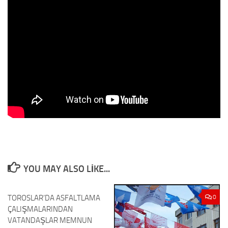
YOU MAY ALSO LIKE...
TOROSLAR’DA ASFALTLAMA
0
0
ÇALIŞMALARINDAN
VATANDAŞLAR MEMNUN