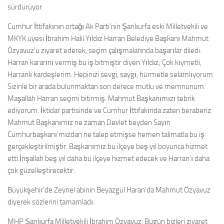
sürdürüyor.
Cumhur İttifakının ortağı Ak Parti’nin Şanlıurfa eski Milletvekili ve
MKYK üyesi İbrahim Halil Yıldız Harran Belediye Başkanı Mahmut
Özyavuz’u ziyaret ederek, seçim çalışmalarında başarılar diledi.
Harran kararını vermiş bu iş bitmiştir diyen Yıldız; Çok kıymetli,
Harranlı kardeşlerim. Hepinizi sevgi, saygı, hürmetle selamlıyorum.
Sizinle bir arada bulunmaktan son derece mutlu ve memnunum.
Maşallah Harran seçimi bitirmiş. Mahmut Başkanımızı tebrik
ediyorum. İktidar partisinde ve Cumhur İttifakında zaten beraberiz.
Mahmut Başkanımız ne zaman Devlet beyden Sayın
Cumhurbaşkanı’mızdan ne talep etmişse hemen talimatla bu iş
gerçekleştirilmiştir. Başkanımız bu ilçeye beş yıl boyunca hizmet
etti.İnşallah beş yıl daha bu ilçeye hizmet edecek ve Harran’ı daha
çok güzelleştirecektir.
Büyükşehir’de Zeynel abinin Beyazgül Haran’da Mahmut Özyavuz
diyerek sözlerini tamamladı.
MHP Şanlıurfa Milletvekili İbrahim Özyavuz: Bugün bizleri ziyaret