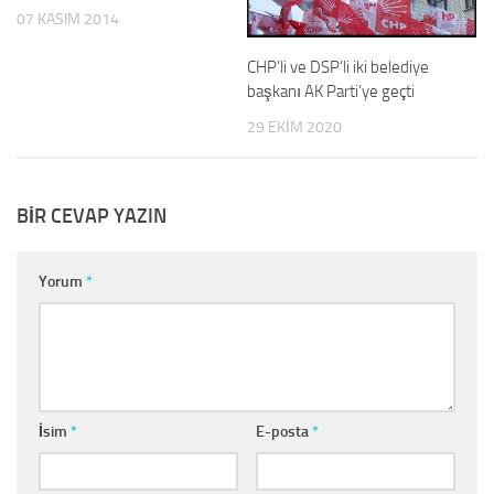
07 KASIM 2014
CHP’li ve DSP’li iki belediye
başkanı AK Parti’ye geçti
29 EKIM 2020
BIR CEVAP YAZIN
Yorum
*
İsim
*
E-posta
*