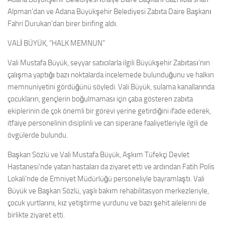
Alpman’dan ve Adana Büyükşehir Belediyesi Zabıta Daire Başkanı
Fahri Durukan’dan birer birifing aldı.
VALİ BÜYÜK, “HALK MEMNUN”
Vali Mustafa Büyük, seyyar satıcılarla ilgili Büyükşehir Zabıtası’nın
çalışma yaptığı bazı noktalarda incelemede bulunduğunu ve halkın
memnuniyetini gördüğünü söyledi. Vali Büyük, sulama kanallarında
çocukların, gençlerin boğulmaması için çaba gösteren zabıta
ekiplerinin de çok önemli bir görevi yerine getirdiğini ifade ederek,
itfaiye personelinin disiplinli ve can siperane faaliyetleriyle ilgili de
övgülerde bulundu.
Başkan Sözlü ve Vali Mustafa Büyük, Aşkım Tüfekçi Devlet
Hastanesi’nde yatan hastaları da ziyaret etti ve ardından Fatih Polis
Lokali’nde de Emniyet Müdürlüğü personeliyle bayramlaştı. Vali
Büyük ve Başkan Sözlü, yaşlı bakım rehabilitasyon merkezleriyle,
çocuk yurtlarını, kız yetiştirme yurdunu ve bazı şehit ailelerini de
birlikte ziyaret etti.