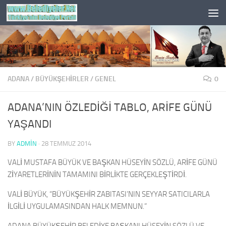
Skip to content
ADANA
/
BÜYÜKŞEHİRLER
/
GENEL
0
ADANA’NIN ÖZLEDİĞİ TABLO, ARİFE GÜNÜ
YAŞANDI
BY
ADMIN
·
28 TEMMUZ 2014
VALİ MUSTAFA BÜYÜK VE BAŞKAN HÜSEYİN SÖZLÜ, ARİFE GÜNÜ
ZİYARETLERİNİN TAMAMINI BİRLİKTE GERÇEKLEŞTİRDİ.
VALİ BÜYÜK, “BÜYÜKŞEHİR ZABITASI’NIN SEYYAR SATICILARLA
İLGİLİ UYGULAMASINDAN HALK MEMNUN.”