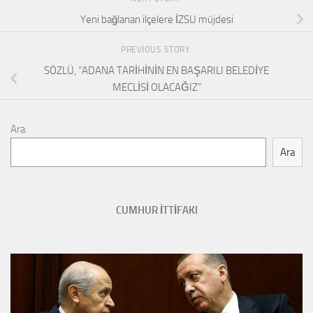
Yeni bağlanan ilçelere İZSU müjdesi
PREVIOUS STORY
SÖZLÜ, “ADANA TARİHİNİN EN BAŞARILI BELEDİYE
MECLİSİ OLACAĞIZ”
Ara
Ara
CUMHUR İTTİFAKI