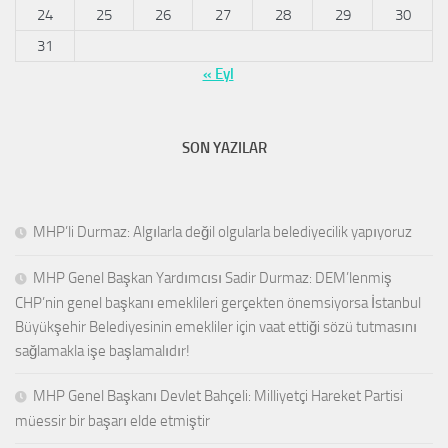
24
25
26
27
28
29
30
31
« Eyl
SON YAZILAR
MHP’li Durmaz: Algılarla değil olgularla belediyecilik yapıyoruz
MHP Genel Başkan Yardımcısı Sadir Durmaz: DEM’lenmiş
CHP’nin genel başkanı emeklileri gerçekten önemsiyorsa İstanbul
Büyükşehir Belediyesinin emekliler için vaat ettiği sözü tutmasını
sağlamakla işe başlamalıdır!
MHP Genel Başkanı Devlet Bahçeli: Milliyetçi Hareket Partisi
müessir bir başarı elde etmiştir