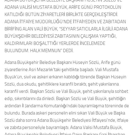
ADANA BÜYÜKŞEHİR BELEDİYE BAŞKANI HÜSEYİN SÖZLÜ VE
ADANA VALİSİ MUSTAFA BÜYÜK, ARİFE GÜNÜ PROTOKOLÜN
KATILDIĞI BÜTÜN ZİYARETLERİ BİRLİKTE GERÇEKLEŞTİRDİ.
ADANA İTFAİYE MÜDÜRLÜĞÜ’NDE İTFAİYEDEN VE ZABITADAN
BİRİFİNG ALAN VALİ BÜYÜK, “SEYYAR SATICILARLA İLGİLİ ADANA
BÜYÜKŞEHİR BELEDİYESİ ZABITASININ ÇALIŞMA YAPTIĞI,
KALDIRIMLARI BOŞALTTIĞI YERLERDE İNCELEMEDE
BULUNDUM. HALK MEMNUN” DEDİ.
Adana Büyükşehir Belediye Başkanı Hüseyin Sözlü, Arife günü
ziyaretlerine Asri Mezarlık’taki şehitlikte başladı. Vali Mustafa
Büyük’ün, sivil ve askeri erkanın katıldığı törende Başkan Hüseyin
Sözlü, dua okudu, şehitliklere karanfil bıraktı, şehit yakınlarına
karanfil verdi. Başkan Sözlü ve Vali Büyük, şehit yakınlarıyla sohbet
edip, sıkıntılarını da dinledi. Başkan Sözlü ve Vali Büyük, şehitliğin
ardından İl Jandarma Komutanlığı’ndaki bayramlaşma töreninde de
bulundu. Burada askeri personelin elini sıkan Vali Büyük ve Başka
Sözlü daha sonra Adana Büyükşehir Belediyesi İtfaiyesi’nde, itfaiye
ve zabıta personeliyle bayramlaştı. Adana Valisi Mustafa Büyük,
Adana Büyükşehir Belediyesi İtfaiye Daire Başkanı Gazi İlbarshan