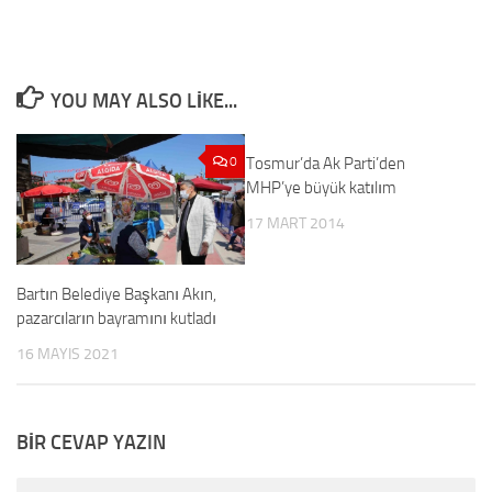
YOU MAY ALSO LIKE...
0
Tosmur’da Ak Parti’den
0
MHP’ye büyük katılım
17 MART 2014
Bartın Belediye Başkanı Akın,
pazarcıların bayramını kutladı
16 MAYIS 2021
BIR CEVAP YAZIN